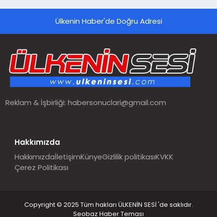
Ülkenin Haber'de Doğru Adresi
Reklam & İşbirliği:
habersonuclari@gmail.com
Hakkımızda
Hakkımızda
İletişim
Künye
Gizlilik politikası
KVKK
Çerez Politikası
Copyright © 2025 Tüm hakları ÜLKENİN SESİ 'de saklıdır.
Seobaz Haber Teması