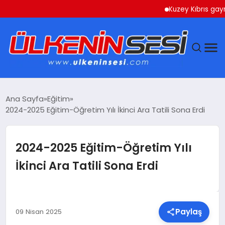
Kuzey Kıbrıs gayrimenk
DÜNYA
Ana Sayfa
Eğitim
2024-2025 Eğitim-Öğretim Yılı İkinci Ara Tatili Sona Erdi
EKONOMI
GÜNDEM
2024-2025 Eğitim-Öğretim Yılı
İkinci Ara Tatili Sona Erdi
MAGAZIN
SAĞLIK
Paylaş
09 Nisan 2025
SIYASET