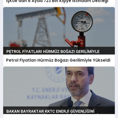
İŞKUR’dan 6 Ayda 723 Bin Kişiye İstihdam Desteği
Petrol Fiyatları Hürmüz Boğazı Gerilimiyle Yükseldi