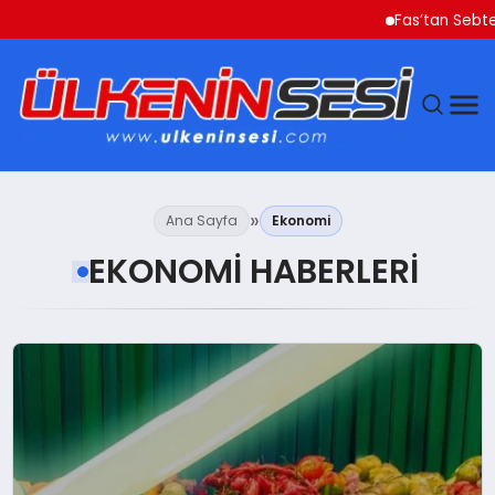
Fas’tan Sebte’ye Geçen Göçm
DÜNYA
Ana Sayfa
Ekonomi
EKONOMI
EKONOMI HABERLERI
GÜNDEM
MAGAZIN
SAĞLIK
SIYASET