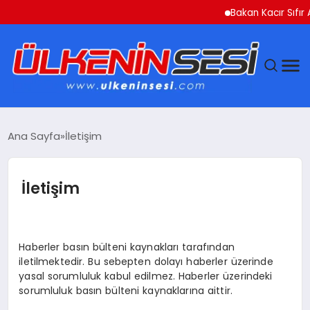
Bakan Kacır Sıfır 
DÜNYA
Ana Sayfa
İletişim
EKONOMI
İletişim
GÜNDEM
MAGAZIN
Haberler basın bülteni kaynakları tarafından
iletilmektedir. Bu sebepten dolayı haberler üzerinde
SAĞLIK
yasal sorumluluk kabul edilmez. Haberler üzerindeki
sorumluluk basın bülteni kaynaklarına aittir.
SIYASET