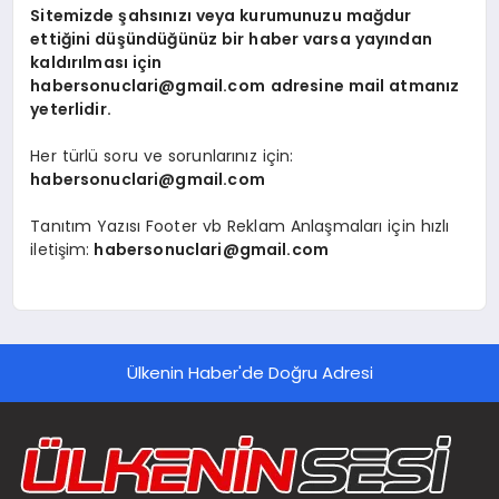
Sitemizde şahsınızı veya kurumunuzu mağdur
ettiğini düşündüğünüz bir haber varsa yayından
SPOR
kaldırılması için
habersonuclari@gmail.com
adresine mail atmanız
TEKNOLOJI
yeterlidir.
Her türlü soru ve sorunlarınız için:
YAŞAM
habersonuclari@gmail.com
MALATYA HABERLERI
Tanıtım Yazısı Footer vb Reklam Anlaşmaları için hızlı
iletişim:
habersonuclari@gmail.com
Ülkenin Haber'de Doğru Adresi