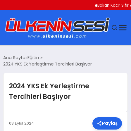
Bakan Kacır Sıfır Atık P
DÜNYA
Ana Sayfa
Eğitim
2024 YKS Ek Yerleştirme Tercihleri Başlıyor
EKONOMI
GÜNDEM
2024 YKS Ek Yerleştirme
Tercihleri Başlıyor
MAGAZIN
SAĞLIK
Paylaş
08 Eylül 2024
SIYASET