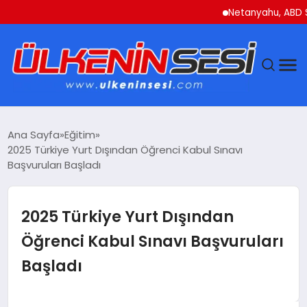
Netanyahu, ABD Savunm
DÜNYA
Ana Sayfa
Eğitim
2025 Türkiye Yurt Dışından Öğrenci Kabul Sınavı
EKONOMI
Başvuruları Başladı
GÜNDEM
2025 Türkiye Yurt Dışından
MAGAZIN
Öğrenci Kabul Sınavı Başvuruları
Başladı
SAĞLIK
SIYASET