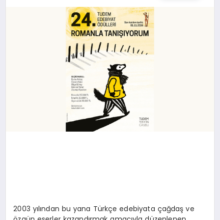
SPOR
TEKNOLOJI
YAŞAM
MALATYA HABERLERI
2003 yılından bu yana Türkçe edebiyata çağdaş ve
özgün eserler kazandırmak amacıyla düzenlenen