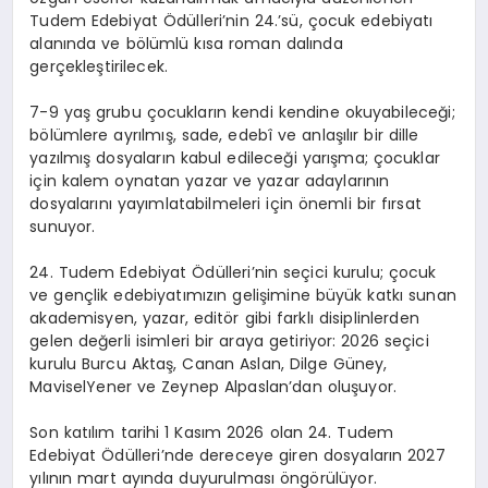
Tudem
Edebiyat Ödülleri’nin 24.’sü,
çocuk edebiyatı
alanında
ve
bölümlü kısa roman
dalında
gerçekleştirilecek.
7-9 yaş grubu
çocukların kendi kendine okuyabileceği;
bölümlere ayrılmış
, sade, edebî ve anlaşılır bir dille
yazılmış dosyaların kabul edileceği yarışma; çocuklar
için kalem oynatan yazar ve yazar adaylarının
dosyalarını yayımlatabilmeleri için önemli bir fırsat
sunuyor.
24.
Tudem
Edebiyat Ödülleri’nin seçici kurulu; çocuk
ve gençlik edebiyatımızın gelişimine büyük katkı sunan
akademisyen, yazar, editör gibi farklı disiplinlerden
gelen değerli isimleri bir araya getiriyor:
2026 seçici
kurulu Burcu Aktaş, Canan Aslan,
Dilge
Güney,
Mavisel
Yener ve Zeynep Alpaslan’dan oluşuyor.
Son katılım tarihi 1 Kasım 2026
olan 24.
Tudem
Edebiyat Ödülleri’nde dereceye giren dosyaların 2027
yılının mart ayında duyurulması öngörülüyor.