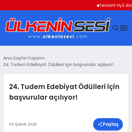
Tencent Hy3 dünya ge
DÜNYA
Ana Sayfa
Yaşam
24. Tudem Edebiyat Ödülleri için başvurular açılıyor!
EKONOMI
GÜNDEM
24. Tudem Edebiyat Ödülleri için
başvurular açılıyor!
MAGAZIN
SAĞLIK
Paylaş
03 Şubat 2026
SIYASET