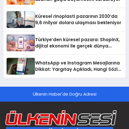
Küresel rinoplasti pazarının 2030’da
9,6 milyar dolara ulaşması bekleniyor
Türkiye’den küresel pazara: ShopinX,
dijital ekonomi ile gerçek dünya
alışverişini bir araya getirmeyi
hedefliyor
WhatsApp ve Instagram Mesajlarına
Dikkat: Yargıtay Açıkladı, Hangi Sözler
‘Cinsel Taciz’ Sayılıyor?
Ülkenin Haber'de Doğru Adresi