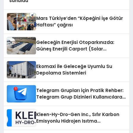
sunuldu
Mars Türkiye’den “Köpeğini İşe Götür
Haftası” çağrısı
Geleceğin Enerjisi Otoparkınızda:
Güneş Enerjili Carport (Solar
Otopark) Nedir?
Ekomaxi İle Geleceğe Uyumlu Su
Depolama Sistemleri
Telegram Grupları İçin Pratik Rehber:
Telegram Grup Dizinleri Kullanıcılara
Ne Sağlar?
Kleen-Hy-Dro-Gen Inc., Sıfır Karbon
Emisyonlu Hidrojen Isıtma
Teknolojisinde ISO ve TSSA