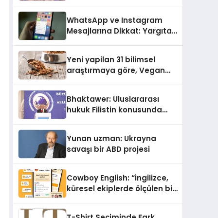
gerçek dünya alışverişini bir
araya getirmeyi hedefliyor
WhatsApp ve Instagram
Mesajlarına Dikkat: Yargıtay
Açıkladı, Hangi Sözler ‘Cinsel
Taciz’ Sayılıyor?
Yeni yapilan 31 bilimsel
araştırmaya göre, Vegan
Köpek Maması ve Vegan
Kedi Mamasının İyi
Bhaktawer: Uluslararası
Sindirildiğini Ortaya Koydu
hukuk Filistin konusunda
çifte standart uyguluyor
Yunan uzman: Ukrayna
savaşı bir ABD projesi
Cowboy English: “İngilizce,
küresel ekiplerde ölçülen bir
iş yetkinliğine dönüşüyor”
T-Shirt Seçiminde Fark