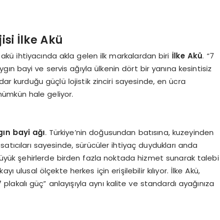
isi İlke Akü
ın akü ihtiyacında akla gelen ilk markalardan biri
İlke Akü
. “7
ygın bayi ve servis ağıyla ülkenin dört bir yanına kesintisiz
ar kurduğu güçlü lojistik zinciri sayesinde, en ücra
mümkün hale geliyor.
ın bayi ağı
. Türkiye’nin doğusundan batısına, kuzeyinden
satıcıları sayesinde, sürücüler ihtiyaç duydukları anda
ü, büyük şehirlerde birden fazla noktada hizmet sunarak talebi
yı ulusal ölçekte herkes için erişilebilir kılıyor. İlke Akü,
 plakalı güç” anlayışıyla aynı kalite ve standardı ayağınıza