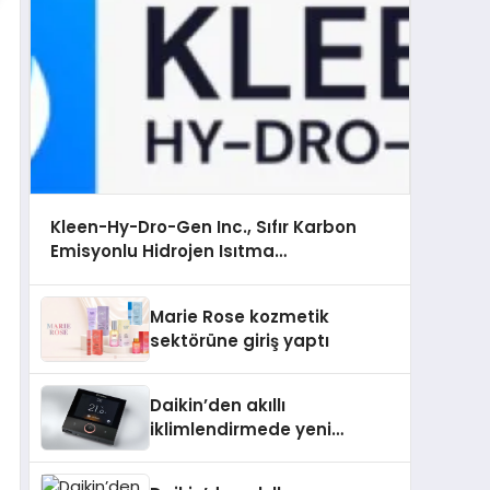
Kleen-Hy-Dro-Gen Inc., Sıfır Karbon
Emisyonlu Hidrojen Isıtma
Teknolojisinde ISO ve TSSA Düzenleyici
Onaylarını Aldı
Marie Rose kozmetik
sektörüne giriş yaptı
Daikin’den akıllı
iklimlendirmede yeni
dönem: Madoka Plus
Türkiye’de