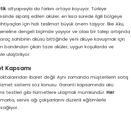
tik
altyapısıyla da farkını ortaya koyuyor. Türkiye
inde sipariş edilen aküler, en kısa sürede ilgili bölgeye
ü ihtiyaçları için hızlı teslimat büyük önem taşıyor. İlke Akü,
 geneline dengeli biçimde yayıyor ve olası bir talep artışında
 araç sahibinin aküsü bittiğinde yeni aküye kavuşmak için
im bandından çıkan taze aküler, uygun koşullarda ve
 ulaştırılıyor.
met Kapsamı
oktalarından ibaret değil. Aynı zamanda müşterilerin satış
ir hizmet sistemi söz konusu. Garanti kapsamında akü
ans testleri gibi hizmetlere ulaşmak mümkündür.
Her
arka, servis ağı çalışanlarını düzenli eğitimlerle
sağlıyor.