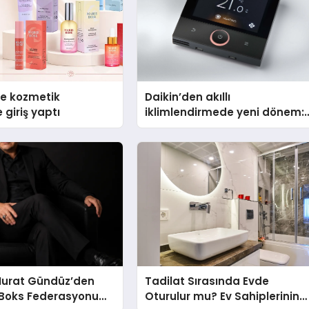
se kozmetik
Daikin’den akıllı
 giriş yaptı
iklimlendirmede yeni dönem:
Madoka Plus Türkiye’de
Murat Gündüz’den
Tadilat Sırasında Evde
 Boks Federasyonu
Oturulur mu? Ev Sahiplerinin