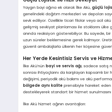
Yaygın bayi ağına ek olarak İlke Akü,
güçlü lojis
genelindeki dağıtım merkezleri ve depoları sayes
sevk ediliyor. Özellikle ticari filolar veya acil ak
gelişmiş sevkiyat planlaması ile stoklarını ülke
anında reaksiyon gösterebiliyor. Bu sayede, bir
uzun süreler beklemesine gerek kalmıyor. Üret
güvenli ambalajlarla ülkenin her köşesine güvenle
Her Yerde Kesintisiz Servis ve Hiz
İlke Akü’nün
bayi ve servis ağı
, sadece satış n
sonrası ihtiyaçlarını da karşılayan kapsamlı b
değişimi, periyodik akü bakımı ve akü perform
bölgede aynı kalite
prensibiyle hareket eden m
destekleyerek standart bir hizmet sunulmasını 
İlke Akü hizmet ağının avantajları: