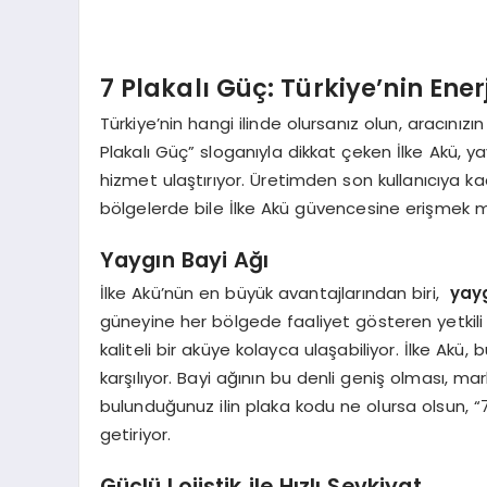
7 Plakalı Güç: Türkiye’nin Enerj
Türkiye’nin hangi ilinde olursanız olun, aracınız
Plakalı Güç” sloganıyla dikkat çeken İlke Akü, ya
hizmet ulaştırıyor. Üretimden son kullanıcıya kad
bölgelerde bile İlke Akü güvencesine erişmek 
Yaygın Bayi Ağı
İlke Akü’nün en büyük avantajlarından biri,
yayg
güneyine her bölgede faaliyet gösteren yetkili 
kaliteli bir aküye kolayca ulaşabiliyor. İlke Ak
karşılıyor. Bayi ağının bu denli geniş olması, marka
bulunduğunuz ilin plaka kodu ne olursa olsun, “7
getiriyor.
Güçlü Lojistik ile Hızlı Sevkiyat