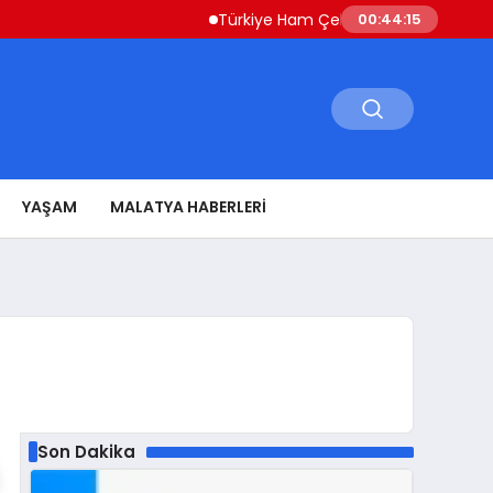
Türkiye Ham Çelik Üretimi Yüzde 8,1 Artışl
00:44:16
YAŞAM
MALATYA HABERLERI
Son Dakika