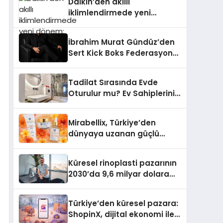
Daikin’den akıllı
iklimlendirmede yeni
dönem: Madoka Plus
Türkiye’de
İbrahim Murat Gündüz’den
Sert Kick Boks Federasyonu
Eleştirisi
Tadilat Sırasında Evde
Oturulur mu? Ev Sahiplerinin
Bilmesi Gerekenler
Mirabellix, Türkiye’den
dünyaya uzanan güçlü
büyümesini sürdürüyor
Küresel rinoplasti pazarının
2030’da 9,6 milyar dolara
ulaşması bekleniyor
Türkiye’den küresel pazara:
ShopinX, dijital ekonomi ile