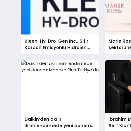
Kleen-Hy-Dro-Gen Inc., Sıfır
Marie Ro
Karbon Emisyonlu Hidrojen
sektörüne
Isıtma Teknolojisinde ISO ve
TSSA Düzenleyici Onaylarını
Aldı
Daikin’den akıllı
İbrahim 
iklimlendirmede yeni dönem:
Sert Kick