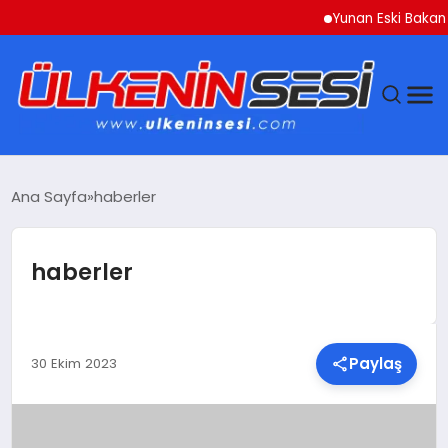
Yunan Eski Bakan Varouf
DÜNYA
Ana Sayfa
haberler
EKONOMI
haberler
GÜNDEM
MAGAZIN
Paylaş
30 Ekim 2023
SAĞLIK
SIYASET