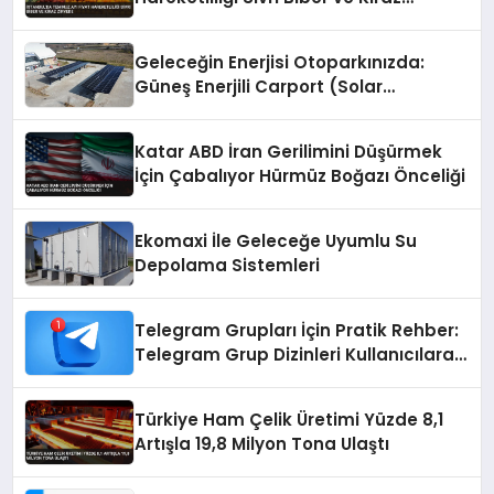
Zirvede
Geleceğin Enerjisi Otoparkınızda:
Güneş Enerjili Carport (Solar
Otopark) Nedir?
Katar ABD İran Gerilimini Düşürmek
İçin Çabalıyor Hürmüz Boğazı Önceliği
Ekomaxi İle Geleceğe Uyumlu Su
Depolama Sistemleri
Telegram Grupları İçin Pratik Rehber:
Telegram Grup Dizinleri Kullanıcılara
Ne Sağlar?
Türkiye Ham Çelik Üretimi Yüzde 8,1
Artışla 19,8 Milyon Tona Ulaştı