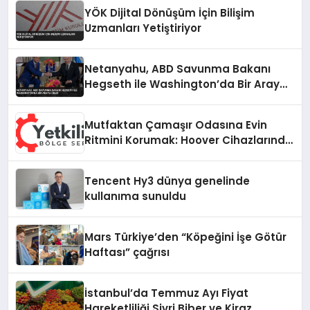
YÖK Dijital Dönüşüm İçin Bilişim
Uzmanları Yetiştiriyor
Netanyahu, ABD Savunma Bakanı
Hegseth ile Washington’da Bir Araya
Geldi
Mutfaktan Çamaşır Odasına Evin
Ritmini Korumak: Hoover Cihazlarında
Dürüst Teknik Destek Deneyimi
Tencent Hy3 dünya genelinde
kullanıma sunuldu
Mars Türkiye’den “Köpeğini İşe Götür
Haftası” çağrısı
İstanbul’da Temmuz Ayı Fiyat
Hareketliliği Sivri Biber ve Kiraz