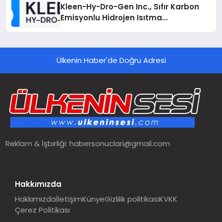
Kleen-Hy-Dro-Gen Inc., Sıfır Karbon
Emisyonlu Hidrojen Isıtma
Teknolojisinde ISO ve TSSA
Düzenleyici Onaylarını Aldı
Ülkenin Haber'de Doğru Adresi
Reklam & İşbirliği:
habersonuclari@gmail.com
Hakkımızda
Hakkımızda
İletişim
Künye
Gizlilik politikası
KVKK
Çerez Politikası