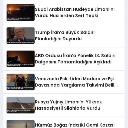
Suudi Arabistan Hudeyde Limanı’nı
Vurdu Husilerden Sert Tepki
Trump İran’a Büyük Saldırı
Planladığını Duyurdu
ABD Ordusu İran’a Yönelik 13. Saldırı
Dalgasını Tamamladığını Açıkladı
Venezuela Eski Lideri Maduro ve Eşi
Davasında Yargılama Takvimi Belli
Oldu
Rusya Yujnıy Limanı’nı Yüksek
Hassasiyetli Silahlarla Vurdu
Hürmüz Boğazı’nda İki Gemi Kazası