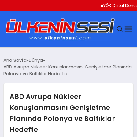
YÖK Dijital Dönüşüm İçin
DÜNYA
Ana Sayfa
Dünya
ABD Avrupa Nükleer Konuşlanmasını Genişletme Planında
EKONOMI
Polonya ve Baltıklar Hedefte
GÜNDEM
ABD Avrupa Nükleer
MAGAZIN
Konuşlanmasını Genişletme
Planında Polonya ve Baltıklar
SAĞLIK
Hedefte
SIYASET