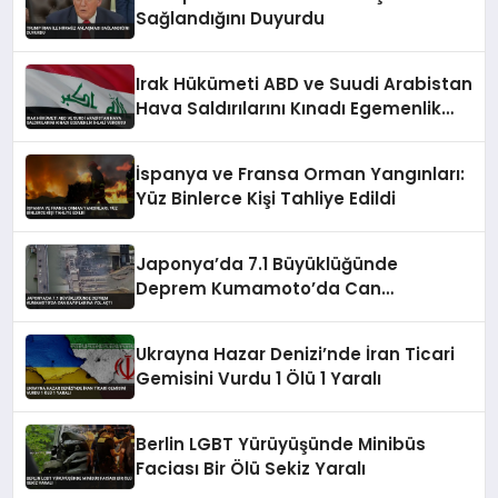
Sağlandığını Duyurdu
Irak Hükümeti ABD ve Suudi Arabistan
Hava Saldırılarını Kınadı Egemenlik
İhlali Vurgusu
İspanya ve Fransa Orman Yangınları:
Yüz Binlerce Kişi Tahliye Edildi
Japonya’da 7.1 Büyüklüğünde
Deprem Kumamoto’da Can
Kayıplarına Yol Açtı
Ukrayna Hazar Denizi’nde İran Ticari
Gemisini Vurdu 1 Ölü 1 Yaralı
Berlin LGBT Yürüyüşünde Minibüs
Faciası Bir Ölü Sekiz Yaralı