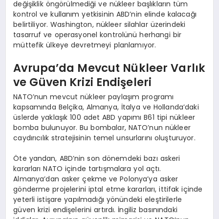
değişiklik öngörülmediği ve nükleer başlıkların tüm
kontrol ve kullanım yetkisinin ABD’nin elinde kalacağı
belirtiliyor. Washington, nükleer silahlar üzerindeki
tasarruf ve operasyonel kontrolünü herhangi bir
müttefik ülkeye devretmeyi planlamıyor.
Avrupa’da Mevcut Nükleer Varlık
ve Güven Krizi Endişeleri
NATO’nun mevcut nükleer paylaşım programı
kapsamında Belçika, Almanya, İtalya ve Hollanda’daki
üslerde yaklaşık 100 adet ABD yapımı B61 tipi nükleer
bomba bulunuyor. Bu bombalar, NATO’nun nükleer
caydırıcılık stratejisinin temel unsurlarını oluşturuyor.
Öte yandan, ABD’nin son dönemdeki bazı askeri
kararları NATO içinde tartışmalara yol açtı.
Almanya’dan asker çekme ve Polonya’ya asker
gönderme projelerini iptal etme kararları, ittifak içinde
yeterli istişare yapılmadığı yönündeki eleştirilerle
güven krizi endişelerini artırdı. İngiliz basınındaki