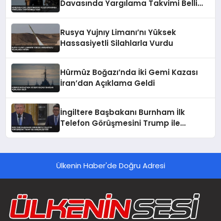
Davasında Yargılama Takvimi Belli
Oldu
Rusya Yujnıy Limanı’nı Yüksek
Hassasiyetli Silahlarla Vurdu
Hürmüz Boğazı’nda İki Gemi Kazası
İran’dan Açıklama Geldi
İngiltere Başbakanı Burnham İlk
Telefon Görüşmesini Trump ile
Gerçekleştirdi
Ülkenin Haber'de Doğru Adresi