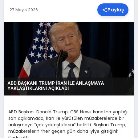
Paylaş
27 Mayıs 2026
SPOR
TEKNOLOJI
YAŞAM
MALATYA HABERLERI
ABD Başkanı Donald Trump, CBS News kanalına yaptığı
son açıklamada, İran ile yürütülen müzakerelerde bir
anlaşmaya “çok yaklaştıklarını” belirtti. Başkan Trump,
müzakerelerin “her geçen gün daha iyiye gittiğini”
ifade etti.