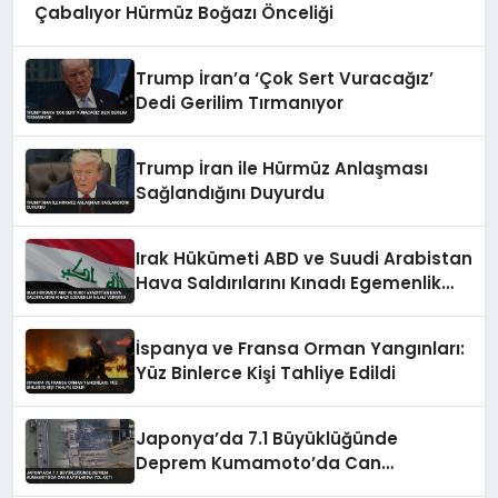
Çabalıyor Hürmüz Boğazı Önceliği
Trump İran’a ‘Çok Sert Vuracağız’
Dedi Gerilim Tırmanıyor
Trump İran ile Hürmüz Anlaşması
Sağlandığını Duyurdu
Irak Hükümeti ABD ve Suudi Arabistan
Hava Saldırılarını Kınadı Egemenlik
İhlali Vurgusu
İspanya ve Fransa Orman Yangınları:
Yüz Binlerce Kişi Tahliye Edildi
Japonya’da 7.1 Büyüklüğünde
Deprem Kumamoto’da Can
Kayıplarına Yol Açtı