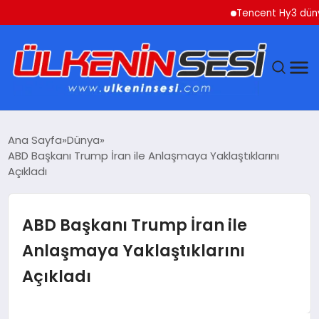
Tencent Hy3 dünya gen
DÜNYA
Ana Sayfa
Dünya
ABD Başkanı Trump İran ile Anlaşmaya Yaklaştıklarını
EKONOMI
Açıkladı
GÜNDEM
ABD Başkanı Trump İran ile
MAGAZIN
Anlaşmaya Yaklaştıklarını
Açıkladı
SAĞLIK
SIYASET