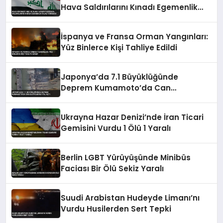
Hava Saldırılarını Kınadı Egemenlik
İhlali Vurgusu
İspanya ve Fransa Orman Yangınları:
Yüz Binlerce Kişi Tahliye Edildi
Japonya’da 7.1 Büyüklüğünde
Deprem Kumamoto’da Can
Kayıplarına Yol Açtı
Ukrayna Hazar Denizi’nde İran Ticari
Gemisini Vurdu 1 Ölü 1 Yaralı
Berlin LGBT Yürüyüşünde Minibüs
Faciası Bir Ölü Sekiz Yaralı
Suudi Arabistan Hudeyde Limanı’nı
Vurdu Husilerden Sert Tepki