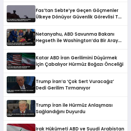
Fas’tan Sebte’ye Geçen Göçmenler
Ülkeye Dönüyor Güvenlik Görevlisi Taş
Attı
Netanyahu, ABD Savunma Bakanı
Hegseth ile Washington’da Bir Araya
Geldi
Katar ABD İran Gerilimini Düşürmek
İçin Çabalıyor Hürmüz Boğazı Önceliği
Trump İran’a ‘Çok Sert Vuracağız’
Dedi Gerilim Tırmanıyor
Trump İran ile Hürmüz Anlaşması
Sağlandığını Duyurdu
Irak Hükümeti ABD ve Suudi Arabistan