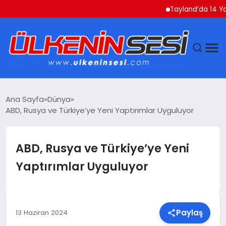
Tayland’da 14 Yaşındak
DÜNYA
Ana Sayfa
Dünya
ABD, Rusya ve Türkiye’ye Yeni Yaptırımlar Uyguluyor
EKONOMI
GÜNDEM
ABD, Rusya ve Türkiye’ye Yeni
Yaptırımlar Uyguluyor
MAGAZIN
SAĞLIK
Paylaş
13 Haziran 2024
SIYASET