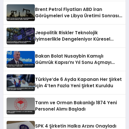
Brent Petrol Fiyatları ABD İran
Görüşmeleri ve Libya Üretimi Sonrası
Yüzde 5 Geriledi
Jeopolitik Riskler Teknolojik
İyimserlikle Dengeleniyor Küresel
Piyasalarda
Bakan Bolat Nusaybin Kamışlı
Gümrük Kapısı’nı Yıl Sonu Açmayı
Hedefliyor
Türkiye’de 6 Ayda Kapanan Her Şirket
İçin 4’ten Fazla Yeni Şirket Kuruldu
Tarım ve Orman Bakanlığı 1874 Yeni
Personel Alımı Başladı
SPK 4 Şirketin Halka Arzını Onayladı