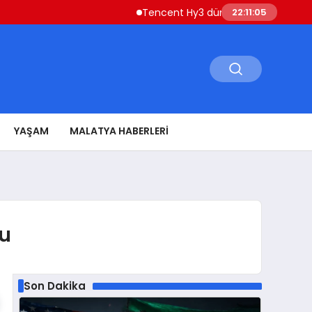
Tencent Hy3 dünya genelinde kullanıma 
22:11:06
YAŞAM
MALATYA HABERLERI
su
Son Dakika