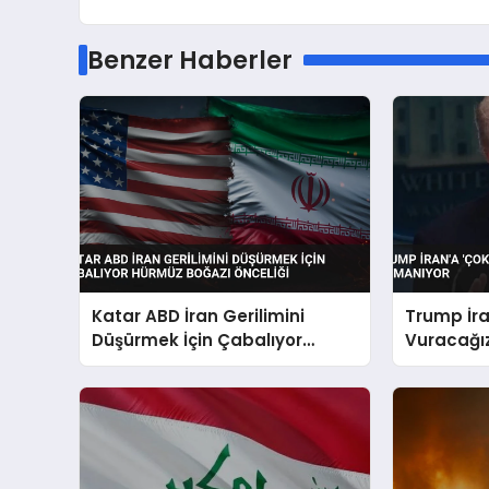
Benzer Haberler
Katar ABD İran Gerilimini
Trump İra
Düşürmek İçin Çabalıyor
Vuracağız
Hürmüz Boğazı Önceliği
Tırmanıy