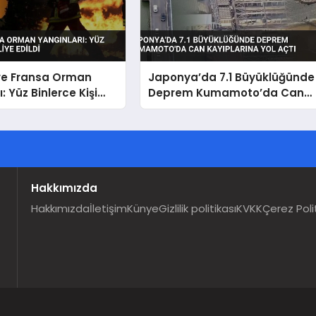
ve Fransa Orman
Japonya’da 7.1 Büyüklüğünde
: Yüz Binlerce Kişi
Deprem Kumamoto’da Can
ildi
Kayıplarına Yol Açtı
Hakkımızda
Hakkımızda
İletişim
Künye
Gizlilik politikası
KVKK
Çerez Poli