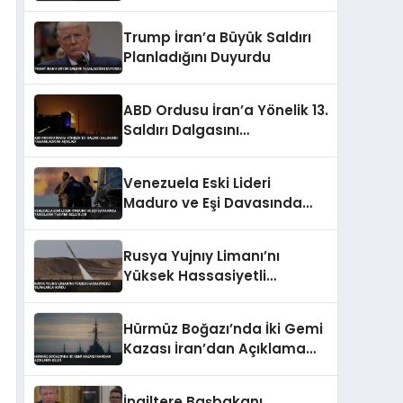
Sert Tepki
Trump İran’a Büyük Saldırı
Planladığını Duyurdu
ABD Ordusu İran’a Yönelik 13.
Saldırı Dalgasını
Tamamladığını Açıkladı
Venezuela Eski Lideri
Maduro ve Eşi Davasında
Yargılama Takvimi Belli
Oldu
Rusya Yujnıy Limanı’nı
Yüksek Hassasiyetli
Silahlarla Vurdu
Hürmüz Boğazı’nda İki Gemi
Kazası İran’dan Açıklama
Geldi
İngiltere Başbakanı