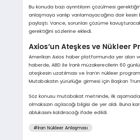
Bu konuda bazı ayrıntıların çözülmesi gerektiği
anlaşmaya varılıp varılamayacağına dair kesin
paylaştı. Vance, sorunları çözüme kavuşturacak
gerektiğini sözlerine ekledi.
Axios’un Ateşkes ve Nükleer P
Amerikan Axios haber platformunda yer alan ve is
haberde, ABD ile İranlı müzakerecilerin 60 günl
ateşkesin uzatılması ve İran’ın nükleer programın
Mutabakatın yürürlüğe girmesi için Başkan Trump’
Söz konusu mutabakat metninde, ilk aşamada Hü
olmaksızın açılacağı bilgisi de yer aldı. Buna kar
ablukasını kaldıracağı ifade edildi.
#İran Nükleer Anlaşması