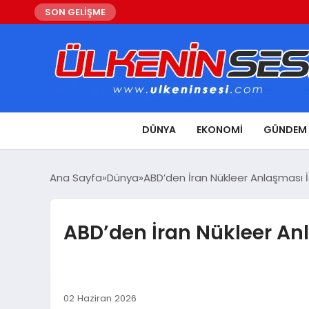
SON GELİŞME
DÜNYA
EKONOMI
GÜNDEM
Ana Sayfa
Dünya
ABD’den İran Nükleer Anlaşması İ
ABD’den İran Nükleer An
02 Haziran 2026