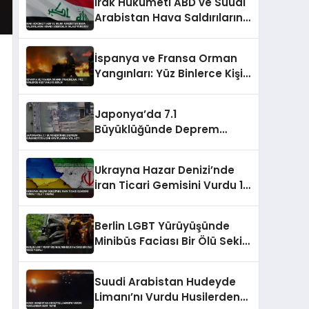
Irak Hükümeti ABD ve Suudi
Arabistan Hava Saldırılarını
Kınadı Egemenlik İhlali
Vurgusu
İspanya ve Fransa Orman
Yangınları: Yüz Binlerce Kişi
Tahliye Edildi
Japonya’da 7.1
Büyüklüğünde Deprem
Kumamoto’da Can
Kayıplarına Yol Açtı
Ukrayna Hazar Denizi’nde
İran Ticari Gemisini Vurdu 1
Ölü 1 Yaralı
Berlin LGBT Yürüyüşünde
Minibüs Faciası Bir Ölü Sekiz
Yaralı
Suudi Arabistan Hudeyde
Limanı’nı Vurdu Husilerden