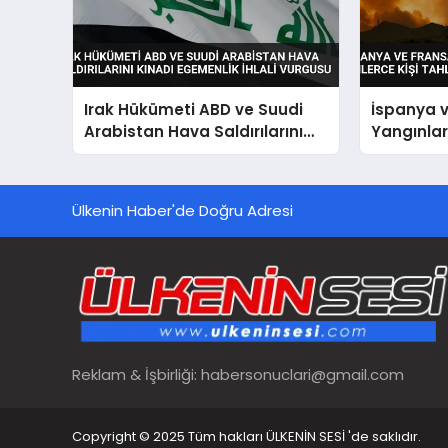
Irak Hükümeti ABD ve Suudi
İspanya 
Arabistan Hava Saldırılarını
Yangınları
Kınadı Egemenlik İhlali
Tahliye Ed
Vurgusu
Ülkenin Haber'de Doğru Adresi
Reklam & İşbirliği:
habersonuclari@gmail.com
Copyright © 2025 Tüm hakları ÜLKENİN SESİ 'de saklıdır.