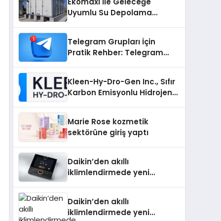
Ekomaxi İle Geleceğe
Uyumlu Su Depolama
Sistemleri
Telegram Grupları İçin
Pratik Rehber: Telegram
Grup Dizinleri Kullanıcılara
Ne Sağlar?
Kleen-Hy-Dro-Gen Inc., Sıfır
Karbon Emisyonlu Hidrojen
Isıtma Teknolojisinde ISO ve
TSSA Düzenleyici Onaylarını
Marie Rose kozmetik
Aldı
sektörüne giriş yaptı
Daikin’den akıllı
iklimlendirmede yeni
dönem: Madoka Plus
Türkiye’de
Daikin’den akıllı
iklimlendirmede yeni