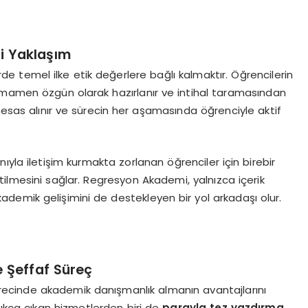
i Yaklaşım
 temel ilke etik değerlere bağlı kalmaktır. Öğrencilerin
amamen özgün olarak hazırlanır ve intihal taramasından
lık esas alınır ve sürecin her aşamasında öğrenciyle aktif
yla iletişim kurmakta zorlanan öğrenciler için birebir
tilmesini sağlar. Regresyon Akademi, yalnızca içerik
emik gelişimini de destekleyen bir yol arkadaşı olur.
 Şeffaf Süreç
ecinde akademik danışmanlık almanın avantajlarını
sıkça çıkan hizmetlerden biri de
parayla tez yazdırma