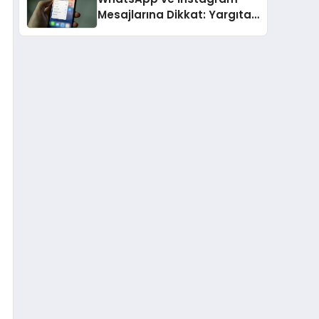
Mesajlarına Dikkat: Yargıtay
Açıkladı, Hangi Sözler ‘Cinsel
Taciz’ Sayılıyor?