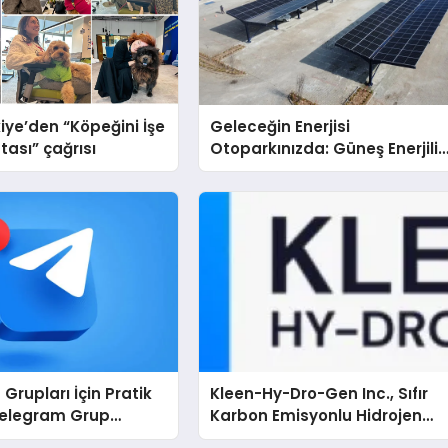
iye’den “Köpeğini İşe
Geleceğin Enerjisi
tası” çağrısı
Otoparkınızda: Güneş Enerjili
Carport (Solar Otopark)
Nedir?
Grupları İçin Pratik
Kleen-Hy-Dro-Gen Inc., Sıfır
Telegram Grup
Karbon Emisyonlu Hidrojen
Kullanıcılara Ne
Isıtma Teknolojisinde ISO ve