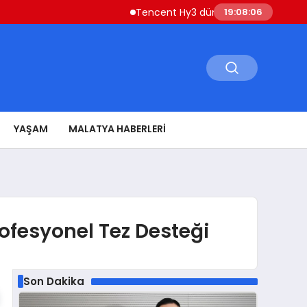
Tencent Hy3 dünya genelinde kullanıma s
19:08:07
YAŞAM
MALATYA HABERLERI
ofesyonel Tez Desteği
Son Dakika