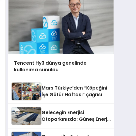
Tencent Hy3 dünya genelinde
kullanıma sunuldu
Mars Türkiye’den “Köpeğini
İşe Götür Haftası” çağrısı
Geleceğin Enerjisi
Otoparkınızda: Güneş Enerjili
Carport (Solar Otopark)
Nedir?