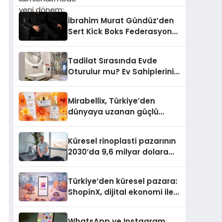
dönem: Madoka Plus
Türkiye’de
İbrahim Murat Gündüz’den
Sert Kick Boks Federasyonu
Eleştirisi
Tadilat Sırasında Evde
Oturulur mu? Ev Sahiplerinin
Bilmesi Gerekenler
Mirabellix, Türkiye’den
dünyaya uzanan güçlü
büyümesini sürdürüyor
Küresel rinoplasti pazarının
2030’da 9,6 milyar dolara
ulaşması bekleniyor
Türkiye’den küresel pazara:
ShopinX, dijital ekonomi ile
gerçek dünya alışverişini bir
araya getirmeyi hedefliyor
WhatsApp ve Instagram