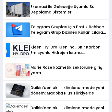
Ekomaxi İle Geleceğe Uyumlu Su
Depolama Sistemleri
Telegram Grupları İçin Pratik Rehber:
Telegram Grup Dizinleri Kullanıcılara
Ne Sağlar?
Kleen-Hy-Dro-Gen Inc., Sıfır Karbon
Emisyonlu Hidrojen Isıtma
Teknolojisinde ISO ve TSSA
Düzenleyici Onaylarını Aldı
Marie Rose kozmetik sektörüne giriş
yaptı
Daikin’den akıllı iklimlendirmede yeni
dönem: Madoka Plus Türkiye’de
Daikin’den akıllı iklimlendirmede yeni