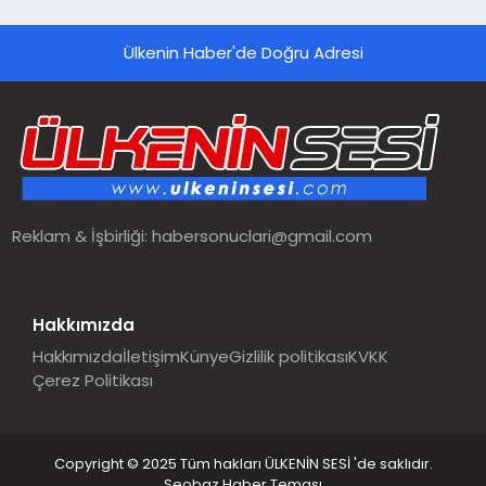
hedefliyor
Ülkenin Haber'de Doğru Adresi
Reklam & İşbirliği:
habersonuclari@gmail.com
Hakkımızda
Hakkımızda
İletişim
Künye
Gizlilik politikası
KVKK
Çerez Politikası
Copyright © 2025 Tüm hakları ÜLKENİN SESİ 'de saklıdır.
Seobaz Haber Teması