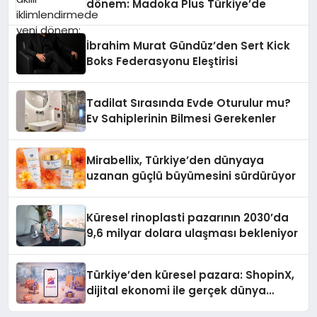
dönem: Madoka Plus Türkiye’de
İbrahim Murat Gündüz’den Sert Kick
Boks Federasyonu Eleştirisi
Tadilat Sırasında Evde Oturulur mu?
Ev Sahiplerinin Bilmesi Gerekenler
Mirabellix, Türkiye’den dünyaya
uzanan güçlü büyümesini sürdürüyor
Küresel rinoplasti pazarının 2030’da
9,6 milyar dolara ulaşması bekleniyor
Türkiye’den küresel pazara: ShopinX,
dijital ekonomi ile gerçek dünya
alışverişini bir araya getirmeyi