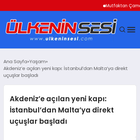
Mutfaktan Çamaşır Oda
DÜNYA
Ana Sayfa
Yaşam
Akdeniz’e açılan yeni kapı: İstanbul’dan Malta’ya direkt
EKONOMI
uçuşlar başladı
GÜNDEM
Akdeniz’e açılan yeni kapı:
MAGAZIN
İstanbul’dan Malta’ya direkt
uçuşlar başladı
SAĞLIK
SIYASET