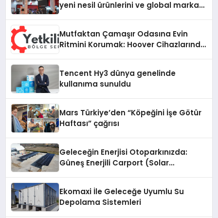
yeni nesil ürünlerini ve global marka
vizyonunu sergiledi
Mutfaktan Çamaşır Odasına Evin
Ritmini Korumak: Hoover Cihazlarında
Dürüst Teknik Destek Deneyimi
Tencent Hy3 dünya genelinde
kullanıma sunuldu
Mars Türkiye’den “Köpeğini İşe Götür
Haftası” çağrısı
Geleceğin Enerjisi Otoparkınızda:
Güneş Enerjili Carport (Solar
Otopark) Nedir?
Ekomaxi İle Geleceğe Uyumlu Su
Depolama Sistemleri