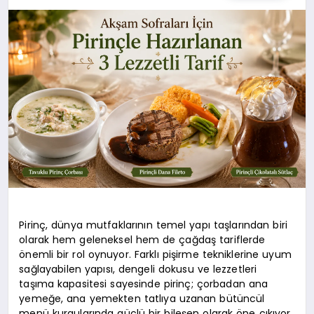
SPOR
TEKNOLOJI
YAŞAM
MALATYA HABERLERI
Pirinç, dünya mutfaklarının temel yapı taşlarından biri
olarak hem geleneksel hem de çağdaş tariflerde
önemli bir rol oynuyor. Farklı pişirme tekniklerine uyum
sağlayabilen yapısı, dengeli dokusu ve lezzetleri
taşıma kapasitesi sayesinde pirinç; çorbadan ana
yemeğe, ana yemekten tatlıya uzanan bütüncül
menü kurgularında güçlü bir bileşen olarak öne çıkıyor.