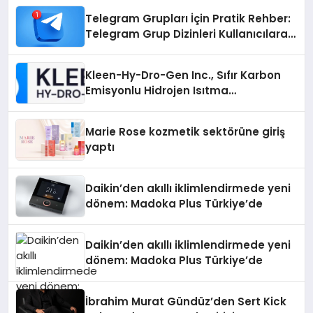
Telegram Grupları İçin Pratik Rehber:
Telegram Grup Dizinleri Kullanıcılara
Ne Sağlar?
Kleen-Hy-Dro-Gen Inc., Sıfır Karbon
Emisyonlu Hidrojen Isıtma
Teknolojisinde ISO ve TSSA
Düzenleyici Onaylarını Aldı
Marie Rose kozmetik sektörüne giriş
yaptı
Daikin’den akıllı iklimlendirmede yeni
dönem: Madoka Plus Türkiye’de
Daikin’den akıllı iklimlendirmede yeni
dönem: Madoka Plus Türkiye’de
İbrahim Murat Gündüz’den Sert Kick