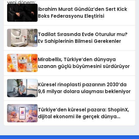
İbrahim Murat Gündüz’den Sert Kick
Boks Federasyonu Eleştirisi
Tadilat Sırasında Evde Oturulur mu?
Ev Sahiplerinin Bilmesi Gerekenler
Mirabellix, Türkiye’den dünyaya
uzanan güçlü büyümesini sürdürüyor
Küresel rinoplasti pazarının 2030’da
9,6 milyar dolara ulaşması bekleniyor
Türkiye’den küresel pazara: ShopinX,
dijital ekonomi ile gerçek dünya
alışverişini bir araya getirmeyi
hedefliyor