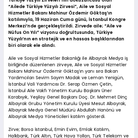
Türkiye Yüzyılı Zirveleri’nin dokuzuncusu olan
“Ailede Türkiye Yüzyılı Zirvesi”, Aile ve Sosyal
Hizmetler Bakanı Mahinur Özdemir Göktaş’ın
katılımıyla, 19 Haziran Cuma günü, İstanbul Kongre
Merkezi’nde gerçekleştirildi. Zirvede aile; “Aile ve
Nüfus On Yılı” vizyonu doğrultusunda, Türkiye
Yüzyılı’nın en stratejik ve en hassas başlıklarından
biri olarak ele alındı.
Aile ve Sosyal Hizmetler Bakanlığı ile Albayrak Medya iş
birliğinde düzenlenen zirveye, Aile ve Sosyal Hizmetler
Bakanı Mahinur Özdemir Göktaş’ın yanı sıra Bakan
Yardımcıları Sevim Sayım Madak ve Leman Yenigün,
İstanbul Vali Yardımcısı Dr. Serap Özmen Çetin,
İstanbul Aile Vakfı Yönetim Kurulu Başkanı Üner
Karabıyık, Yeşilay Genel Başkanı Doç. Dr. Mehmet Dinç
Albayrak Grubu Yönetim Kurulu Üyesi Mesut Albayrak,
Albayrak Medya Genel Müdürü Abdullah Hanönü ve
Albayrak Medya Yöneticileri katılım gösterdi.
Zirve; Borsa İstanbul, Emin Evim, Emlak Katılım,
Halkbank, Türk Altın, Türk Hava Yolları, Türk Telekom ve