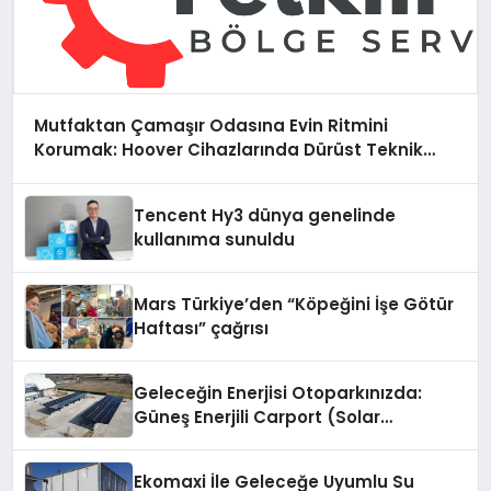
Mutfaktan Çamaşır Odasına Evin Ritmini
Korumak: Hoover Cihazlarında Dürüst Teknik
Destek Deneyimi
Tencent Hy3 dünya genelinde
kullanıma sunuldu
Mars Türkiye’den “Köpeğini İşe Götür
Haftası” çağrısı
Geleceğin Enerjisi Otoparkınızda:
Güneş Enerjili Carport (Solar
Otopark) Nedir?
Ekomaxi İle Geleceğe Uyumlu Su