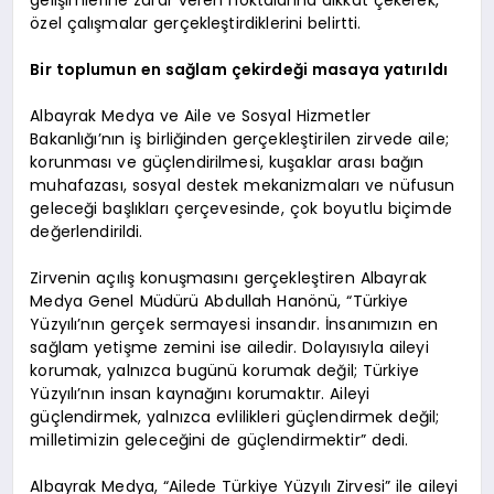
gelişimlerine zarar veren noktalarına dikkat çekerek,
özel çalışmalar gerçekleştirdiklerini belirtti.
Bir toplumun en sağlam çekirdeği masaya yatırıldı
Albayrak Medya ve Aile ve Sosyal Hizmetler
Bakanlığı’nın iş birliğinden gerçekleştirilen zirvede aile;
korunması ve güçlendirilmesi, kuşaklar arası bağın
muhafazası, sosyal destek mekanizmaları ve nüfusun
geleceği başlıkları çerçevesinde, çok boyutlu biçimde
değerlendirildi.
Zirvenin açılış konuşmasını gerçekleştiren Albayrak
Medya Genel Müdürü Abdullah Hanönü, “Türkiye
Yüzyılı’nın gerçek sermayesi insandır. İnsanımızın en
sağlam yetişme zemini ise ailedir. Dolayısıyla aileyi
korumak, yalnızca bugünü korumak değil; Türkiye
Yüzyılı’nın insan kaynağını korumaktır. Aileyi
güçlendirmek, yalnızca evlilikleri güçlendirmek değil;
milletimizin geleceğini de güçlendirmektir” dedi.
Albayrak Medya, “Ailede Türkiye Yüzyılı Zirvesi” ile aileyi