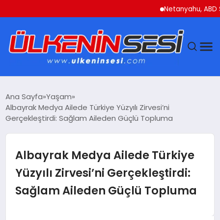
Netanyahu, ABD Savunm
DÜNYA
Ana Sayfa
Yaşam
Albayrak Medya Ailede Türkiye Yüzyılı Zirvesi’ni
EKONOMI
Gerçekleştirdi: Sağlam Aileden Güçlü Topluma
GÜNDEM
Albayrak Medya Ailede Türkiye
MAGAZIN
Yüzyılı Zirvesi’ni Gerçekleştirdi:
Sağlam Aileden Güçlü Topluma
SAĞLIK
SIYASET