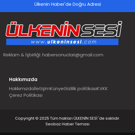
Ülkenin Haber'de Doğru Adresi
Reklam & İşbirliği:
habersonuclari@gmail.com
Hakkımızda
Hakkımızda
İletişim
Künye
Gizlilik politikası
KVKK
Çerez Politikası
Copyright © 2025 Tüm hakları ÜLKENİN SESİ 'de saklıdır.
Seobaz Haber Teması