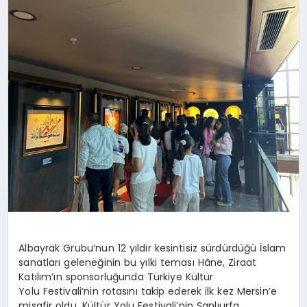
SPOR
TEKNOLOJI
YAŞAM
MALATYA HABERLERI
Albayrak Grubu’nun 12 yıldır kesintisiz sürdürdüğü İslam
sanatları geleneğinin bu yılki teması
Hâne
, Ziraat
Katılım’ın
sponsorluğunda Türkiye Kültür
Yolu Festivali’nin rotasını takip ederek ilk kez Mersin’e
misafir oldu. Kültür Yolu Festivali’nin Şanlıurfa