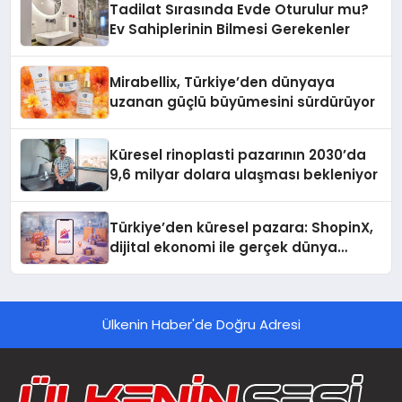
Tadilat Sırasında Evde Oturulur mu?
Ev Sahiplerinin Bilmesi Gerekenler
Mirabellix, Türkiye’den dünyaya
uzanan güçlü büyümesini sürdürüyor
Küresel rinoplasti pazarının 2030’da
9,6 milyar dolara ulaşması bekleniyor
Türkiye’den küresel pazara: ShopinX,
dijital ekonomi ile gerçek dünya
alışverişini bir araya getirmeyi
hedefliyor
Ülkenin Haber'de Doğru Adresi