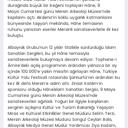
durağında büyük bir beğeni toplayan
Hâne
, 9
Mayıs Cumartesi günü Mersin Arkeoloji Müzesi’nde
kapılarını açtı. Akdeniz’in köklü uygarlık katmanlarını
bünyesinde taşıyan mekânda,
Hâne
temasının
ruhunu yansıtan eserler Mersinli sanatseverlerle ilk kez
buluştu.
Albayrak Grubu’nun 12 yıldır titizlikle sürdürdüğü İslam
Sanatları Sergileri, bu yıl
Hâne
temasıyla
sanatseverlerle buluşmaya devam ediyor. Tophane-i
Âmire’deki
açılış programının ardından yalnızca bir ay
içinde 100.000’e yakın misafiri ağırlayan
Hâne
, Türkiye
Kültür Yolu Festivali rotasında Şanlıurfa’nın ardından bu
kez ilk defa Mersin’e adım attı. Ziraat
Katılım’ın
sponsoru olduğu
Hâne
İslam Sanatları Sergisi, 9 Mayıs
Cumartesi günü Mersin Arkeoloji Müzesi’nde
sanatseverleri ağırladı. Yoğun bir ilgiyle karşılanan
serginin açılışına Kültür ve Turizm Bakanlığı Yaşayan
Miras ve Kültürel Etkinlikler Genel Müdürü Selim Terzi,
Mersin Arkeoloji Müzesi Müdürü Songül Ceylan Bala,
Albayrak Medya Genel Müdür Yardımcısı Ziya
Kadam
,