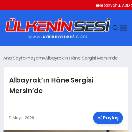
Netanyahu, ABD Savunm
DÜNYA
Ana Sayfa
Yaşam
Albayrak’ın Hâne Sergisi Mersin’de
EKONOMI
Albayrak’ın Hâne Sergisi
GÜNDEM
Mersin’de
MAGAZIN
SAĞLIK
Paylaş
11 Mayıs 2026
SIYASET