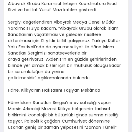
Albayrak Grubu Kurumsal İletişim Koordinatörü Esad
Sivri ve hattat Yusuf Mazı katılım gösterdi.
Sergiyi değerlendiren Albayrak Medya Genel Müdür
Yardımcısı Ziya
Kadam
, “Albayrak Grubu olarak İslam
Sanatlarının yaşatılması ve gelecek nesillere
aktarılması için 12 yıldır bilfiil çalışıyoruz. Türkiye Kültür
Yolu Festivali’nde de aynı mesuliyet ile
Hâne
İslam
Sanatları Sergimizi sanatseverlerle bir
araya getiriyoruz. Akdeniz’in en güzide şehirlerinden
birinde yer almak bizler için bir mutluluk olduğu kadar
bir sorumluluğun da yerine
getirilmesidir” açıklamalarında bulundu.
Hâne
, Kilikya’nın Hafızasını Taşıyan Mekânda
Hâne
İslam Sanatları Sergisi’ne ev sahipliği yapan
Mersin Arkeoloji Müzesi, Kilikya bölgesinin tarihsel
birikimini kronolojik bir bütünlük içinde sunma niteliği
taşıyor. Paleolitik çağdan Cumhuriyet dönemine
uzanan geniş bir zaman yelpazesini “Zaman Tüneli”