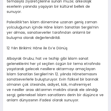
temasıyla ziyaretçilerine sunan müze; arkeolojik
eserlerin yanında yaşayan bir kültürel bellek de
sunuyor.
Paleolitik’ten İslam dönemine uzanan geniş zaman
yolculuğunun içinde
Hâne
İslam Sanatları Sergisi’nin
yer alması, sanatseverler tarafından anlamlı bir
buluşma olarak değerlendirildi.
12 Yılın Birikimi:
Hâne
ile Ev’e Dönüş
Albayrak Grubu; hat ve tezhip gibi İslam sanat
geleneklerini her yıl seçilen özgün bir tema etrafında
yaşatarak gelecek nesillere aktarmayı amaçlayan
İslam Sanatları
Sergileri’nin
12. yılında
Hâne
temasını
sanatseverlerle buluşturuyor. Evin fiziksel bir barınak
olmanın çok ötesinde, aidiyet, kök, mahremiyet
ve nesiller arası aktarımın mekânı olarak ele alındığı
sergi; geleneksel İslam sanatlarını derin bir düşünce ve
anlam dünyasının ifadesi olarak sunuyor.