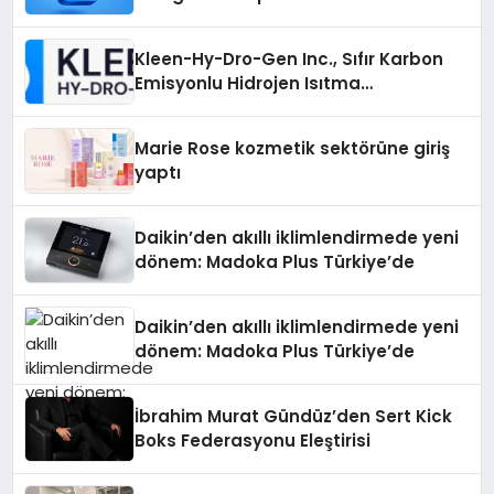
Ne Sağlar?
Kleen-Hy-Dro-Gen Inc., Sıfır Karbon
Emisyonlu Hidrojen Isıtma
Teknolojisinde ISO ve TSSA
Düzenleyici Onaylarını Aldı
Marie Rose kozmetik sektörüne giriş
yaptı
Daikin’den akıllı iklimlendirmede yeni
dönem: Madoka Plus Türkiye’de
Daikin’den akıllı iklimlendirmede yeni
dönem: Madoka Plus Türkiye’de
İbrahim Murat Gündüz’den Sert Kick
Boks Federasyonu Eleştirisi