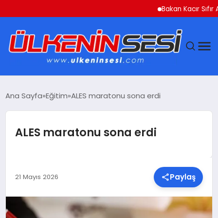
Bakan Kacır Sıfır Atık 
DÜNYA
Ana Sayfa
Eğitim
ALES maratonu sona erdi
EKONOMI
ALES maratonu sona erdi
GÜNDEM
MAGAZIN
Paylaş
21 Mayıs 2026
SAĞLIK
SIYASET