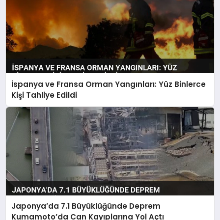
İspanya ve Fransa Orman Yangınları: Yüz Binlerce
Kişi Tahliye Edildi
Japonya’da 7.1 Büyüklüğünde Deprem
Kumamoto’da Can Kayıplarına Yol Açtı