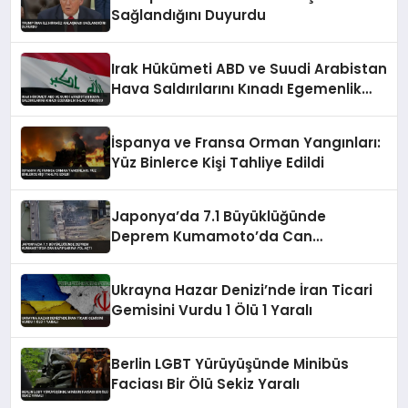
Sağlandığını Duyurdu
Irak Hükümeti ABD ve Suudi Arabistan
Hava Saldırılarını Kınadı Egemenlik
İhlali Vurgusu
İspanya ve Fransa Orman Yangınları:
Yüz Binlerce Kişi Tahliye Edildi
Japonya’da 7.1 Büyüklüğünde
Deprem Kumamoto’da Can
Kayıplarına Yol Açtı
Ukrayna Hazar Denizi’nde İran Ticari
Gemisini Vurdu 1 Ölü 1 Yaralı
Berlin LGBT Yürüyüşünde Minibüs
Faciası Bir Ölü Sekiz Yaralı