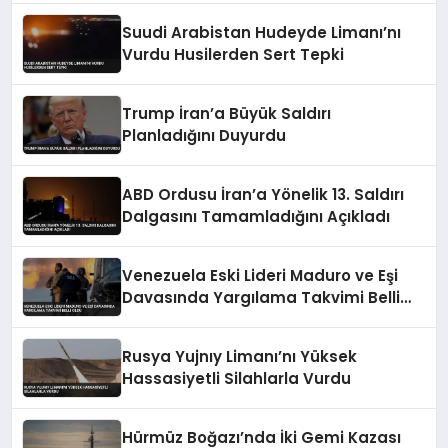
Suudi Arabistan Hudeyde Limanı’nı
Vurdu Husilerden Sert Tepki
Trump İran’a Büyük Saldırı
Planladığını Duyurdu
ABD Ordusu İran’a Yönelik 13. Saldırı
Dalgasını Tamamladığını Açıkladı
Venezuela Eski Lideri Maduro ve Eşi
Davasında Yargılama Takvimi Belli
Oldu
Rusya Yujnıy Limanı’nı Yüksek
Hassasiyetli Silahlarla Vurdu
Hürmüz Boğazı’nda İki Gemi Kazası