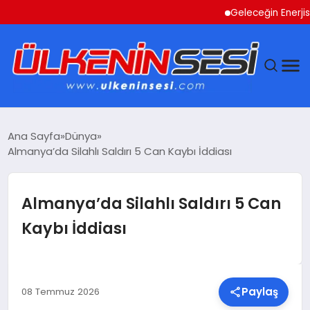
Geleceğin Enerjisi Otop
DÜNYA
Ana Sayfa
Dünya
Almanya’da Silahlı Saldırı 5 Can Kaybı İddiası
EKONOMI
GÜNDEM
Almanya’da Silahlı Saldırı 5 Can
Kaybı İddiası
MAGAZIN
SAĞLIK
Paylaş
08 Temmuz 2026
SIYASET