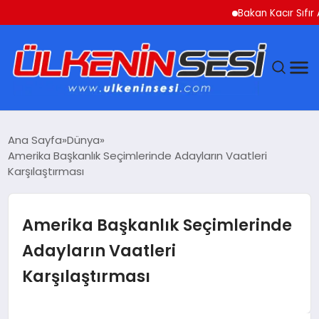
Bakan Kacır Sıfır Atık P
DÜNYA
Ana Sayfa
Dünya
Amerika Başkanlık Seçimlerinde Adayların Vaatleri
EKONOMI
Karşılaştırması
GÜNDEM
Amerika Başkanlık Seçimlerinde
MAGAZIN
Adayların Vaatleri
Karşılaştırması
SAĞLIK
SIYASET