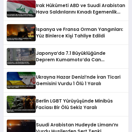
Irak Hükümeti ABD ve Suudi Arabistan
Hava Saldırılarını Kınadı Egemenlik
İhlali Vurgusu
İspanya ve Fransa Orman Yangınları:
Yüz Binlerce Kişi Tahliye Edildi
Japonya’da 7.1 Büyüklüğünde
Deprem Kumamoto’da Can
Kayıplarına Yol Açtı
Ukrayna Hazar Denizi’nde İran Ticari
Gemisini Vurdu 1 Ölü 1 Yaralı
Berlin LGBT Yürüyüşünde Minibüs
Faciası Bir Ölü Sekiz Yaralı
Suudi Arabistan Hudeyde Limanı’nı
Vurdu Husilerden Sert Tepki