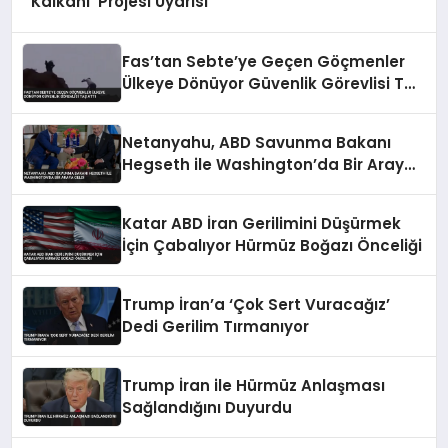
Kalkanı’ Projesi Uyarısı
Fas’tan Sebte’ye Geçen Göçmenler
Ülkeye Dönüyor Güvenlik Görevlisi Taş
Attı
Netanyahu, ABD Savunma Bakanı
Hegseth ile Washington’da Bir Araya
Geldi
Katar ABD İran Gerilimini Düşürmek
İçin Çabalıyor Hürmüz Boğazı Önceliği
Trump İran’a ‘Çok Sert Vuracağız’
Dedi Gerilim Tırmanıyor
Trump İran ile Hürmüz Anlaşması
Sağlandığını Duyurdu