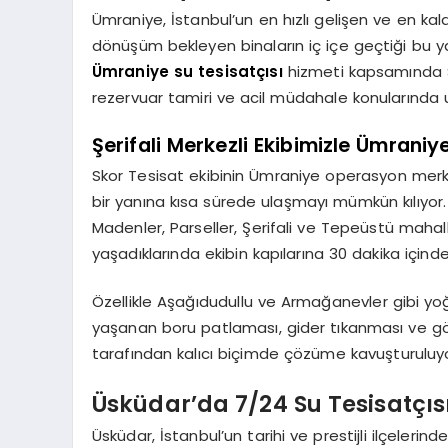
Ümraniye, İstanbul’un en hızlı gelişen ve en kal
dönüşüm bekleyen binaların iç içe geçtiği bu yap
Ümraniye su tesisatçısı
hizmeti kapsamında Sk
rezervuar tamiri ve acil müdahale konularında
Şerifali Merkezli Ekibimizle Ümraniye
Skor Tesisat ekibinin Ümraniye operasyon merkez
bir yanına kısa sürede ulaşmayı mümkün kılıyor.
Madenler, Parseller, Şerifali ve Tepeüstü mahalle
yaşadıklarında ekibin kapılarına 30 dakika içinde 
Özellikle Aşağıdudullu ve Armağanevler gibi yo
yaşanan boru patlaması, gider tıkanması ve göm
tarafından kalıcı biçimde çözüme kavuşturuluyo
Üsküdar’da 7/24 Su Tesisatçıs
Üsküdar, İstanbul’un tarihi ve prestijli ilçelerin