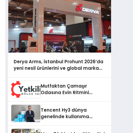
Derya Arms, İstanbul Prohunt 2026’da
yeni nesil ürünlerini ve global marka
vizyonunu sergiledi
Mutfaktan Çamaşır
Odasına Evin Ritmini
Korumak: Hoover
Cihazlarında Dürüst Teknik
Tencent Hy3 dünya
Destek Deneyimi
genelinde kullanıma
sunuldu