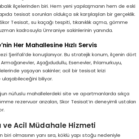
abalık ilçelerinden biri. Hem yeni yapılaşmanın hem de eski
ıda tesisat sorunları oldukça sık karşılaşılan bir gerçeklik.
or Tesisat, su kaçağı tespiti, tıkanıklık açma, gömme
 uzman kadrosuyla Ümraniye sakinlerinin yanında.
’nin Her Mahallesine Hızlı Servis
i Şerifali’de konuşlanıyor. Bu stratejik konum, ilçenin dört
 Armağanevler, Aşağıdudullu, Esenevler, Ihlamurkuyu,
lerinde yaşayan sakinler; acil bir tesisat krizi
ulaşabileceğini biliyor.
ğun nüfuslu mahallelerdeki site ve apartmanlarda sıkça
me rezervuar arızaları, Skor Tesisat’ın deneyimli ustaları
r.
ı ve Acil Müdahale Hizmeti
den biri olmasının yanı sıra, köklü yapı stoğu nedeniyle