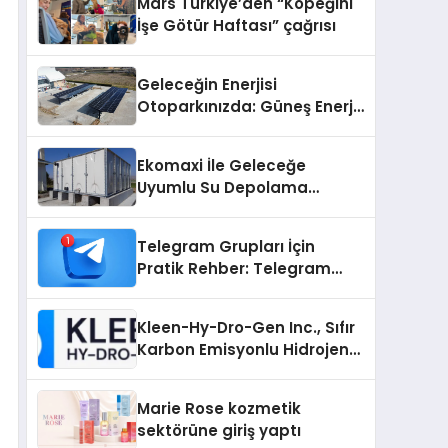
Mars Türkiye’den “Köpeğini
İşe Götür Haftası” çağrısı
Geleceğin Enerjisi
Otoparkınızda: Güneş Enerjili
Carport (Solar Otopark)
Nedir?
Ekomaxi İle Geleceğe
Uyumlu Su Depolama
Sistemleri
Telegram Grupları İçin
Pratik Rehber: Telegram
Grup Dizinleri Kullanıcılara
Ne Sağlar?
Kleen-Hy-Dro-Gen Inc., Sıfır
Karbon Emisyonlu Hidrojen
Isıtma Teknolojisinde ISO ve
TSSA Düzenleyici Onaylarını
Marie Rose kozmetik
Aldı
sektörüne giriş yaptı