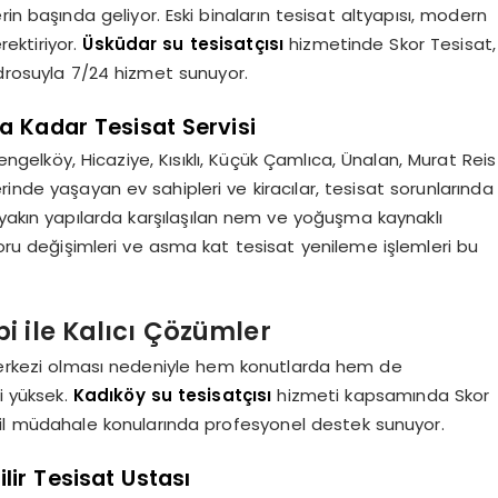
in başında geliyor. Eski binaların tesisat altyapısı, modern
ektiriyor.
Üsküdar su tesisatçısı
hizmetinde Skor Tesisat,
adrosuyla 7/24 hizmet sunuyor.
a Kadar Tesisat Servisi
ngelköy, Hicaziye, Kısıklı, Küçük Çamlıca, Ünalan, Murat Reis
inde yaşayan ev sahipleri ve kiracılar, tesisat sorunlarında
 yakın yapılarda karşılaşılan nem ve yoğuşma kaynaklı
boru değişimleri ve asma kat tesisat yenileme işlemleri bu
i ile Kalıcı Çözümler
 merkezi olması nedeniyle hem konutlarda hem de
i yüksek.
Kadıköy su tesisatçısı
hizmeti kapsamında Skor
acil müdahale konularında profesyonel destek sunuyor.
ir Tesisat Ustası