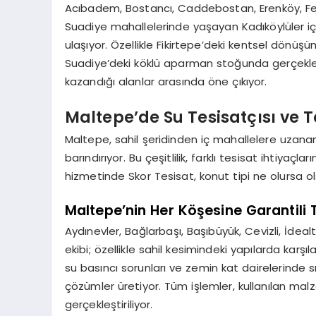
Acıbadem, Bostancı, Caddebostan, Erenköy, Fen
Suadiye mahallelerinde yaşayan Kadıköylüler içi
ulaşıyor. Özellikle Fikirtepe’deki kentsel dönü
Suadiye’deki köklü aparman stoğunda gerçekleşt
kazandığı alanlar arasında öne çıkıyor.
Maltepe’de Su Tesisatçısı ve T
Maltepe, sahil şeridinden iç mahallelere uzana
barındırıyor. Bu çeşitlilik, farklı tesisat ihtiyaçla
hizmetinde Skor Tesisat, konut tipi ne olursa ol
Maltepe’nin Her Köşesine Garantili 
Aydınevler, Bağlarbaşı, Başıbüyük, Cevizli, İde
ekibi; özellikle sahil kesimindeki yapılarda karş
su basıncı sorunları ve zemin kat dairelerinde sı
çözümler üretiyor. Tüm işlemler, kullanılan mal
gerçekleştiriliyor.