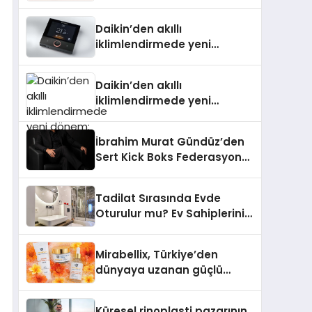
Daikin’den akıllı
iklimlendirmede yeni
dönem: Madoka Plus
Türkiye’de
Daikin’den akıllı
iklimlendirmede yeni
dönem: Madoka Plus
Türkiye’de
İbrahim Murat Gündüz’den
Sert Kick Boks Federasyonu
Eleştirisi
Tadilat Sırasında Evde
Oturulur mu? Ev Sahiplerinin
Bilmesi Gerekenler
Mirabellix, Türkiye’den
dünyaya uzanan güçlü
büyümesini sürdürüyor
Küresel rinoplasti pazarının