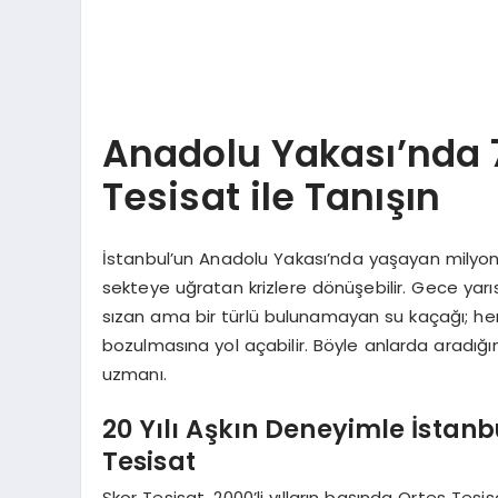
Anadolu Yakası’nda 7
Tesisat ile Tanışın
İstanbul’un Anadolu Yakası’nda yaşayan milyonlar
sekteye uğratan krizlere dönüşebilir. Gece yarıs
sızan ama bir türlü bulunamayan su kaçağı; hem
bozulmasına yol açabilir. Böyle anlarda aradığını
uzmanı.
20 Yılı Aşkın Deneyimle İstanbu
Tesisat
Skor Tesisat, 2000’li yılların başında Ortes Tes