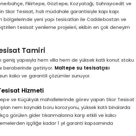
erbahçe, Fikirtepe, Göztepe, Kozyatağı, Sahrayıcedit ve
n Skor Tesisat, hızlı müdahale garantisiyle kapı kapı
şüm bölgelerinde yeni yapı tesisatları ile Caddebostan ve
irilen tesisat yenileme projeleri, ekibin en çok deneyim
esisat Tamiri
n geniş yapısıyla hem villa hem de yüksek katlı konut stoku
rını beraberinde getiriyor.
Maltepe su tesisatçısı
sun kalıcı ve garantili çözümler sunuyor.
Tesisat Hizmeti
altepe ve Küçükyalı mahallelerinde görev yapan Skor Tesisat
ılaşılan nem kaynaklı boru korozyonu, yüksek katlı binalarda
kça görülen gider tıkanmalarına karşı etkili ve kalıcı
zemelerden işçiliğe kadar 1 yıl garanti kapsamında