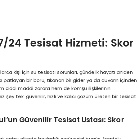
/24 Tesisat Hizmeti: Skor
ca kişi için su tesisatı sorunları, gündelik hayatı aniden
ı patlayan bir boru, tıkanan bir gider ya da duvarın içinden
 ciddi maddi zarara hem de komşu ilişkilerinin
z şey tek: güvenilir, hızlı ve kalıcı çözüm üreten bir tesisat
l’un Güvenilir Tesisat Ustası: Skor
isat çatısı altında başladığı serüvenini bugün Anadolu