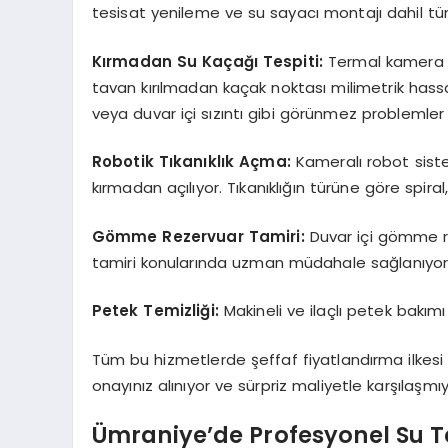
tesisat yenileme ve su sayacı montajı dahil tüm
Kırmadan Su Kaçağı Tespiti:
Termal kamera v
tavan kırılmadan kaçak noktası milimetrik hassas
veya duvar içi sızıntı gibi görünmez probleml
Robotik Tıkanıklık Açma:
Kameralı robot sistem
kırmadan açılıyor. Tıkanıklığın türüne göre spiral,
Gömme Rezervuar Tamiri:
Duvar içi gömme r
tamiri konularında uzman müdahale sağlanıyor
Petek Temizliği:
Makineli ve ilaçlı petek bakımı i
Tüm bu hizmetlerde şeffaf fiyatlandırma ilkesi 
onayınız alınıyor ve sürpriz maliyetle karşılaşmı
Ümraniye’de Profesyonel Su Te