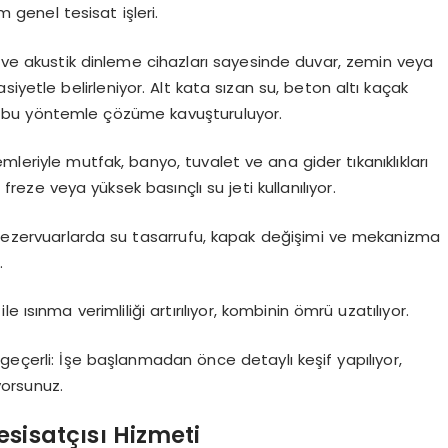
 genel tesisat işleri.
e akustik dinleme cihazları sayesinde duvar, zemin veya
iyetle belirleniyor. Alt kata sızan su, beton altı kaçak
er bu yöntemle çözüme kavuşturuluyor.
leriyle mutfak, banyo, tuvalet ve ana gider tıkanıklıkları
 freze veya yüksek basınçlı su jeti kullanılıyor.
ezervuarlarda su tasarrufu, kapak değişimi ve mekanizma
.
le ısınma verimliliği artırılıyor, kombinin ömrü uzatılıyor.
geçerli: İşe başlanmadan önce detaylı keşif yapılıyor,
yorsunuz.
sisatçısı Hizmeti