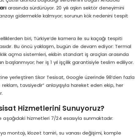
arı
arasında sürdürüyor. 20 yılı aşkın sektör deneyimini
 arızayı gidermekle kalmıyor; sorunun kök nedenini tespit
elliklerden biri, Türkiye’de kamera ile su kaçağı tespiti
almasıdır. Bu öncü yaklaşım, bugün de devam ediyor: Termal
klık açma sistemleri, ekibin standart iş araçları arasında
başlanmıyor; her iş 1 yıl işçilik garantisiyle teslim ediliyor.
ne yerleştiren Skor Tesisat, Google üzerinde 98’den fazla
yi reklam, tavsiyedir” anlayışıyla hareket eden ekip, her
r.
isat Hizmetlerini Sunuyoruz?
e aşağıdaki hizmetleri 7/24 esasıyla sunmaktadır:
ya montajı, klozet tamiri, su vanası değişimi, komple