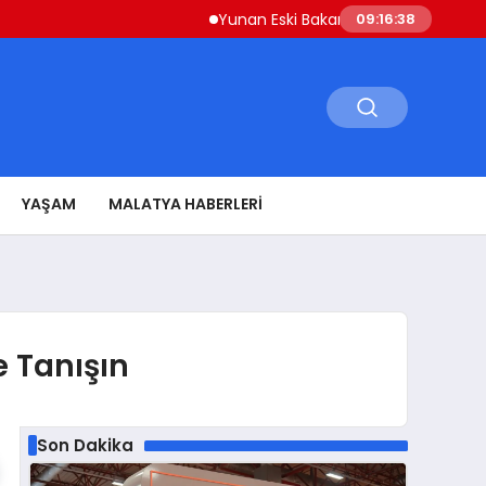
Yunan Eski Bakan Varoufakis’ten Atina’ya ‘Aşi
09:16:39
YAŞAM
MALATYA HABERLERI
e Tanışın
Son Dakika