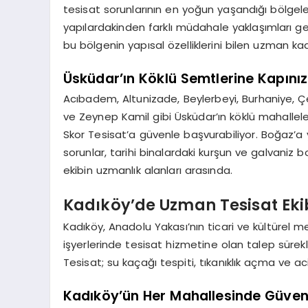
tesisat sorunlarının en yoğun yaşandığı bölgeler
yapılardakinden farklı müdahale yaklaşımları ger
bu bölgenin yapısal özelliklerini bilen uzman k
Üsküdar’ın Köklü Semtlerine Kapınız
Acıbadem, Altunizade, Beylerbeyi, Burhaniye, Çe
ve Zeynep Kamil gibi Üsküdar’ın köklü mahalleler
Skor Tesisat’a güvenle başvurabiliyor. Boğaz’a
sorunlar, tarihi binalardaki kurşun ve galvaniz 
ekibin uzmanlık alanları arasında.
Kadıköy’de Uzman Tesisat Ekib
Kadıköy, Anadolu Yakası’nın ticari ve kültürel
işyerlerinde tesisat hizmetine olan talep sürekl
Tesisat; su kaçağı tespiti, tıkanıklık açma ve 
Kadıköy’ün Her Mahallesinde Güvenil