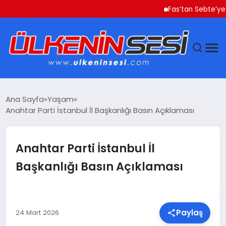
Fas’tan Sebte’ye Geçe
DÜNYA
Ana Sayfa
Yaşam
Anahtar Parti İstanbul İl Başkanlığı Basın Açıklaması
EKONOMI
GÜNDEM
Anahtar Parti İstanbul İl
Başkanlığı Basın Açıklaması
MAGAZIN
SAĞLIK
Paylaş
24 Mart 2026
SIYASET