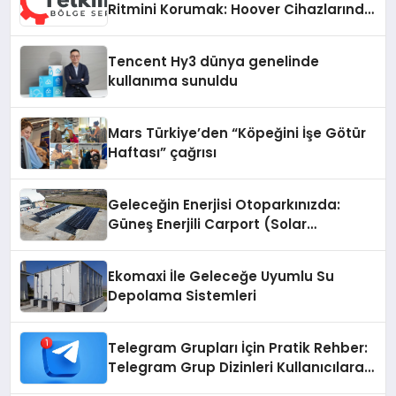
Ritmini Korumak: Hoover Cihazlarında
Dürüst Teknik Destek Deneyimi
Tencent Hy3 dünya genelinde
kullanıma sunuldu
Mars Türkiye’den “Köpeğini İşe Götür
Haftası” çağrısı
Geleceğin Enerjisi Otoparkınızda:
Güneş Enerjili Carport (Solar
Otopark) Nedir?
Ekomaxi İle Geleceğe Uyumlu Su
Depolama Sistemleri
Telegram Grupları İçin Pratik Rehber:
Telegram Grup Dizinleri Kullanıcılara
Ne Sağlar?