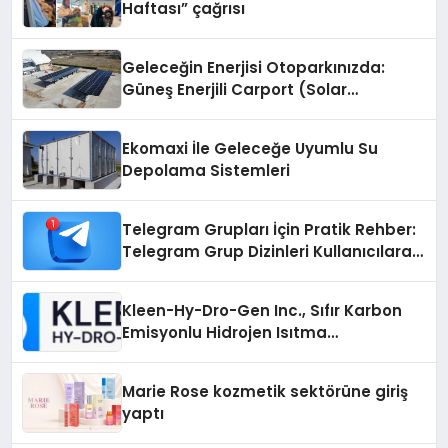
Haftası” çağrısı
Geleceğin Enerjisi Otoparkınızda:
Güneş Enerjili Carport (Solar
Otopark) Nedir?
Ekomaxi İle Geleceğe Uyumlu Su
Depolama Sistemleri
Telegram Grupları İçin Pratik Rehber:
Telegram Grup Dizinleri Kullanıcılara
Ne Sağlar?
Kleen-Hy-Dro-Gen Inc., Sıfır Karbon
Emisyonlu Hidrojen Isıtma
Teknolojisinde ISO ve TSSA
Düzenleyici Onaylarını Aldı
Marie Rose kozmetik sektörüne giriş
yaptı