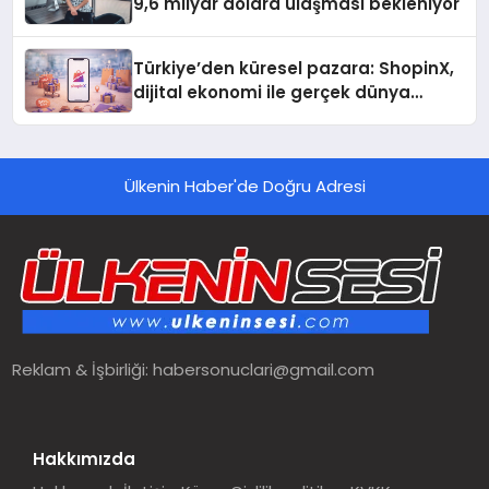
9,6 milyar dolara ulaşması bekleniyor
Türkiye’den küresel pazara: ShopinX,
dijital ekonomi ile gerçek dünya
alışverişini bir araya getirmeyi
hedefliyor
Ülkenin Haber'de Doğru Adresi
Reklam & İşbirliği:
habersonuclari@gmail.com
Hakkımızda