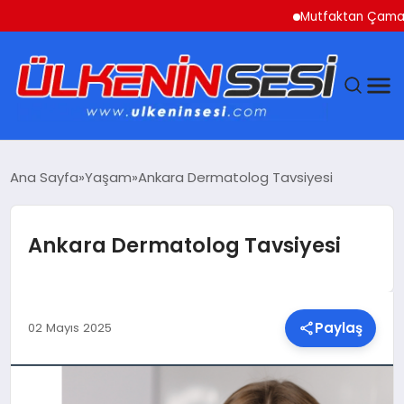
Mutfaktan Çamaşır Oda
DÜNYA
Ana Sayfa
Yaşam
Ankara Dermatolog Tavsiyesi
EKONOMI
Ankara Dermatolog Tavsiyesi
GÜNDEM
MAGAZIN
Paylaş
02 Mayıs 2025
SAĞLIK
SIYASET