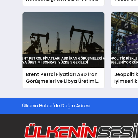
Zirvede
Tona Ulaş
Brent Petrol Fiyatları ABD İran
Jeopolitik
Görüşmeleri ve Libya Üretimi
İyimserli
Sonrası Yüzde 5 Geriledi
Küresel P
Ülkenin Haber'de Doğru Adresi