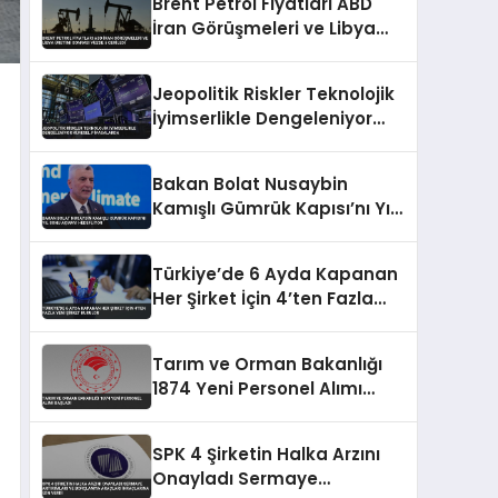
Brent Petrol Fiyatları ABD
İran Görüşmeleri ve Libya
Üretimi Sonrası Yüzde 5
Geriledi
Jeopolitik Riskler Teknolojik
İyimserlikle Dengeleniyor
Küresel Piyasalarda
Bakan Bolat Nusaybin
Kamışlı Gümrük Kapısı’nı Yıl
Sonu Açmayı Hedefliyor
Türkiye’de 6 Ayda Kapanan
Her Şirket İçin 4’ten Fazla
Yeni Şirket Kuruldu
Tarım ve Orman Bakanlığı
1874 Yeni Personel Alımı
Başladı
SPK 4 Şirketin Halka Arzını
Onayladı Sermaye