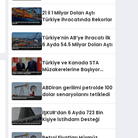
Artırımları ve Borçlanma
Araçları İhraçlarına İzin Verdi
21 İl 1 Milyar Doları Aştı
Türkiye İhracatında Rekorlar
Türkiye’nin AB’ye İhracatı İlk
6 Ayda 54.5 Milyar Doları Aştı
Türkiye ve Kanada STA
Müzakerelerine Başlıyor
Ticaret Hacmini Artırma
Hedefi
ABDİran gerilimi petrolde 100
dolar senaryolarını tetikledi
İŞKUR’dan 6 Ayda 723 Bin
Kişiye İstihdam Desteği
Petrol Fiyatları Hürmüz