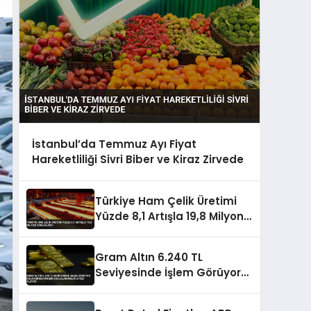
İstanbul’da Temmuz Ayı Fiyat
Hareketliliği Sivri Biber ve Kiraz Zirvede
Türkiye Ham Çelik Üretimi
Yüzde 8,1 Artışla 19,8 Milyon
Tona Ulaştı
Gram Altın 6.240 TL
Seviyesinde İşlem Görüyor
Dolar Endeksindeki
Dalgalanmalar Etkili Oluyor