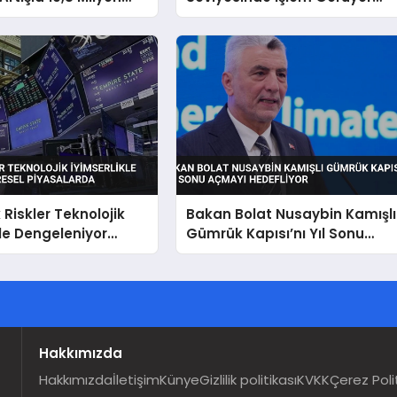
tı
Dolar Endeksindeki
Dalgalanmalar Etkili Oluyor
 Riskler Teknolojik
Bakan Bolat Nusaybin Kamışlı
kle Dengeleniyor
Gümrük Kapısı’nı Yıl Sonu
iyasalarda
Açmayı Hedefliyor
Hakkımızda
Hakkımızda
İletişim
Künye
Gizlilik politikası
KVKK
Çerez Poli