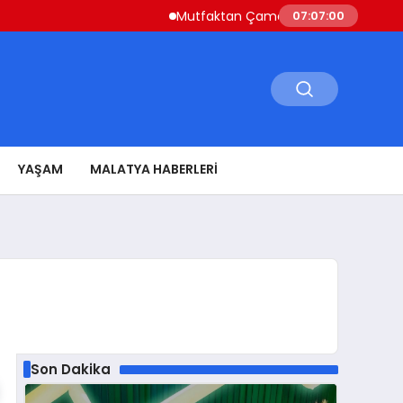
Mutfaktan Çamaşır Odasına Evin Ritmini Ko
07:07:01
YAŞAM
MALATYA HABERLERI
Son Dakika