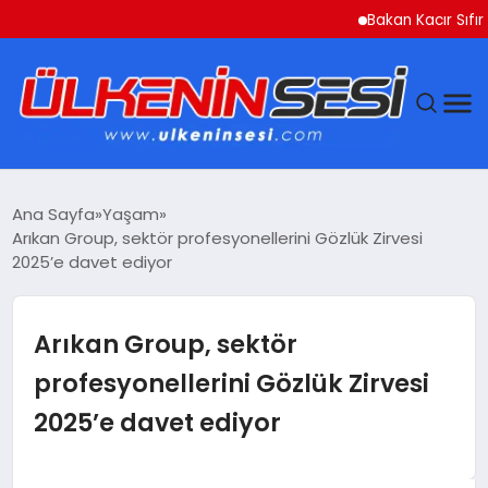
Bakan Kacır Sıfır Atık P
DÜNYA
Ana Sayfa
Yaşam
Arıkan Group, sektör profesyonellerini Gözlük Zirvesi
EKONOMI
2025’e davet ediyor
GÜNDEM
Arıkan Group, sektör
MAGAZIN
profesyonellerini Gözlük Zirvesi
2025’e davet ediyor
SAĞLIK
SIYASET