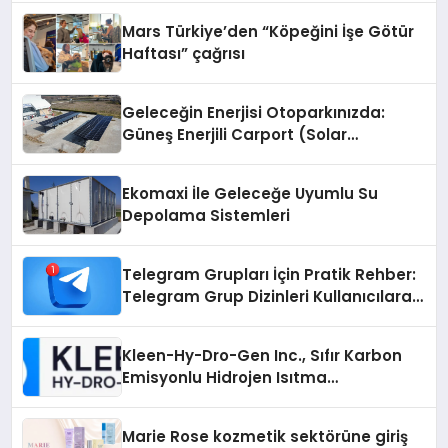
Mars Türkiye’den “Köpeğini İşe Götür
Haftası” çağrısı
Geleceğin Enerjisi Otoparkınızda:
Güneş Enerjili Carport (Solar
Otopark) Nedir?
Ekomaxi İle Geleceğe Uyumlu Su
Depolama Sistemleri
Telegram Grupları İçin Pratik Rehber:
Telegram Grup Dizinleri Kullanıcılara
Ne Sağlar?
Kleen-Hy-Dro-Gen Inc., Sıfır Karbon
Emisyonlu Hidrojen Isıtma
Teknolojisinde ISO ve TSSA
Düzenleyici Onaylarını Aldı
Marie Rose kozmetik sektörüne giriş