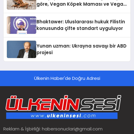
göre, Vegan Köpek Maması ve Vegan
Kedi Mamasının İyi Sindirildiğini
Ortaya Koydu
Bhaktawer: Uluslararası hukuk Filistin
konusunda çifte standart uyguluyor
Yunan uzman: Ukrayna savaşı bir ABD
projesi
Ülkenin Haber'de Doğru Adresi
Reklam & İşbirliği:
habersonuclari@gmail.com