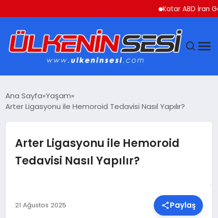
Katar ABD İran Gerilim
DÜNYA
Ana Sayfa
Yaşam
Arter Ligasyonu ile Hemoroid Tedavisi Nasıl Yapılır?
EKONOMI
GÜNDEM
Arter Ligasyonu ile Hemoroid
Tedavisi Nasıl Yapılır?
MAGAZIN
SAĞLIK
Paylaş
21 Ağustos 2025
SIYASET