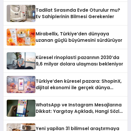
Tadilat Sırasında Evde Oturulur mu?
Ev Sahiplerinin Bilmesi Gerekenler
Mirabellix, Türkiye’den dünyaya
uzanan güçlü büyümesini sürdürüyor
Küresel rinoplasti pazarının 2030’da
9,6 milyar dolara ulaşması bekleniyor
Türkiye’den küresel pazara: ShopinX,
dijital ekonomi ile gerçek dünya
alışverişini bir araya getirmeyi
hedefliyor
WhatsApp ve Instagram Mesajlarına
Dikkat: Yargıtay Açıkladı, Hangi Sözler
‘Cinsel Taciz’ Sayılıyor?
Yeni yapilan 31 bilimsel araştırmaya