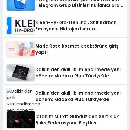
Telegram Grup Dizinleri Kullanıcılara
Ne Sağlar?
Kleen-Hy-Dro-Gen Inc., Sıfır Karbon
Emisyonlu Hidrojen Isıtma
Teknolojisinde ISO ve TSSA
Düzenleyici Onaylarını Aldı
Marie Rose kozmetik sektörüne giriş
yaptı
Daikin’den akıllı iklimlendirmede yeni
dönem: Madoka Plus Türkiye’de
Daikin’den akıllı iklimlendirmede yeni
dönem: Madoka Plus Türkiye’de
İbrahim Murat Gündüz’den Sert Kick
Boks Federasyonu Eleştirisi