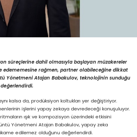
on süreçlerine dahil olmasıyla başlayan müzakereler
e edememesine rağmen, partner olabileceğine dikkat
ntü
Y
ö
netmeni Atajan Babakulov, teknolojinin sunduğu
 değerlendirdi.
ı kalsa da, prodüksiyon koltukları yer değiştiriyor.
nlerinin işlerini yapay zekaya devredeceği konuşuluyor.
itmaların ışık ve kompozisyon üzerindeki etkisini
Görüntü Yönetmeni Atajan Babakulov, yapay zeka
kame edilemez olduğunu değerlendirdi.