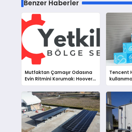
Benzer Haberler
Mutfaktan Çamaşır Odasına
Tencent 
Evin Ritmini Korumak: Hoover
kullanım
Cihazlarında Dürüst Teknik
Destek Deneyimi