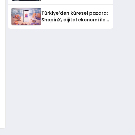
ulaşması bekleniyor
Türkiye’den küresel pazara:
ShopinX, dijital ekonomi ile
gerçek dünya alışverişini bir
araya getirmeyi hedefliyor