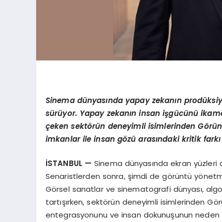
Sinema d
ünyasında yapay zekanın prodüksiy
sürüyor. Yapay zekanın insan işgücünü ikam
çeken sekt
ö
rün deneyimli isimlerinden G
ö
rü
imkanlar ile insan g
ö
zü arasındaki kritik farkı
İSTANBUL
—
Sinema dünyasında ekran yüzleri ayn
Senaristlerden sonra, şimdi de görüntü yönetme
Görsel sanatlar ve sinematografi dünyası, algor
tartışırken, sektörün deneyimli isimlerinden 
entegrasyonunu ve insan dokunuşunun neden i