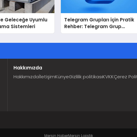
İle Geleceğe Uyumlu
Telegram Grupları İçin Pratik
ama Sistemleri
Rehber: Telegram Grup
Dizinleri Kullanıcılara Ne
Sağlar?
Hakkımızda
Hakkımızda
İletişim
Künye
Gizlilik politikası
KVKK
Çerez Poli
Mersin Haber
Mersin Lojistik