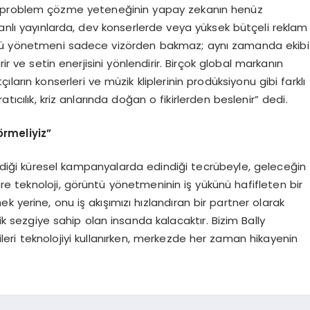
i problem çözme yeteneğinin yapay zekanın henüz
Canlı yayınlarda, dev konserlerde veya yüksek bütçeli reklam
rüntü yönetmeni sadece vizörden bakmaz; aynı zamanda ekibi
ir ve setin enerjisini yönlendirir. Birçok global markanın
ıların konserleri ve müzik kliplerinin prodüksiyonu gibi farklı
ıcılık, kriz anlarında doğan o fikirlerden beslenir” dedi.
ö
rmeliyiz”
irdiği küresel kampanyalarda edindiği tecrübeyle, geleceğin
e teknoloji, görüntü yönetmeninin iş yükünü hafifleten bir
 yerine, onu iş akışımızı hızlandıran bir partner olarak
 sezgiye sahip olan insanda kalacaktır. Bizim Bally
leri teknolojiyi kullanırken, merkezde her zaman hikayenin