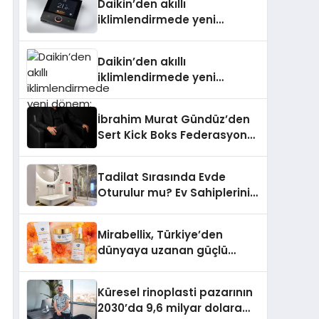
Daikin’den akıllı
iklimlendirmede yeni
dönem: Madoka Plus
Türkiye’de
Daikin’den akıllı
iklimlendirmede yeni
dönem: Madoka Plus
Türkiye’de
İbrahim Murat Gündüz’den
Sert Kick Boks Federasyonu
Eleştirisi
Tadilat Sırasında Evde
Oturulur mu? Ev Sahiplerinin
Bilmesi Gerekenler
Mirabellix, Türkiye’den
dünyaya uzanan güçlü
büyümesini sürdürüyor
Küresel rinoplasti pazarının
2030’da 9,6 milyar dolara