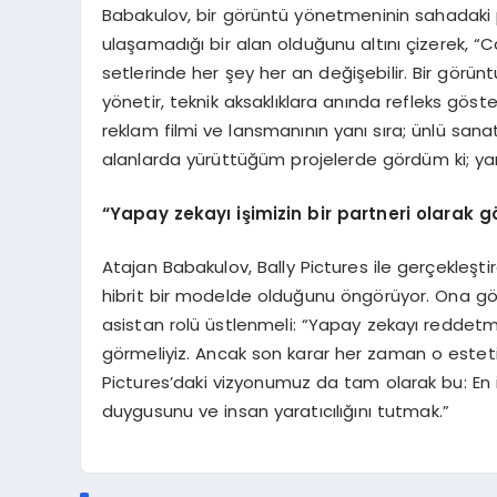
Babakulov, bir görüntü yönetmeninin sahadak
ulaşamadığı bir alan olduğunu altını çizerek, “
setlerinde her şey her an değişebilir. Bir gö
yönetir, teknik aksaklıklara anında refleks göster
reklam filmi ve lansmanının yanı sıra; ünlü sanatç
alanlarda yürüttüğüm projelerde gördüm ki; yarat
“
Yapay zekayı işimizin bir partneri olarak g
Atajan Babakulov, Bally Pictures ile gerçekleşt
hibrit bir modelde olduğunu öngörüyor. Ona gör
asistan rolü üstlenmeli: “Yapay zekayı reddetmek
görmeliyiz. Ancak son karar her zaman o estetik
Pictures’daki vizyonumuz da tam olarak bu: En i
duygusunu ve insan yaratıcılığını tutmak.”