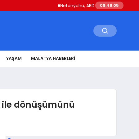
Netanyahu, ABD Savunma Bakanı Hegseth il
09:49:06
YAŞAM
MALATYA HABERLERI
a ile dönüşümünü