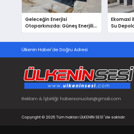
Geleceğin Enerjisi
Ekomaxi 
Otoparkınızda: Güneş Enerjili
Su Depol
Carport (Solar Otopark)
Nedir?
Ülkenin Haber'de Doğru Adresi
Reklam & İşbirliği:
habersonuclari@gmail.com
Copyright © 2025 Tüm hakları ÜLKENİN SESİ 'de saklıdır.