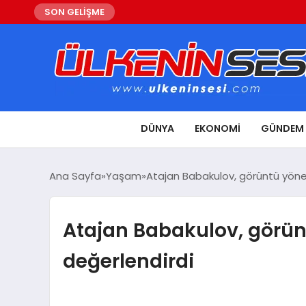
SON GELİŞME
DÜNYA
EKONOMI
GÜNDEM
Ana Sayfa
Yaşam
Atajan Babakulov, görüntü yöne
Atajan Babakulov, görü
değerlendirdi