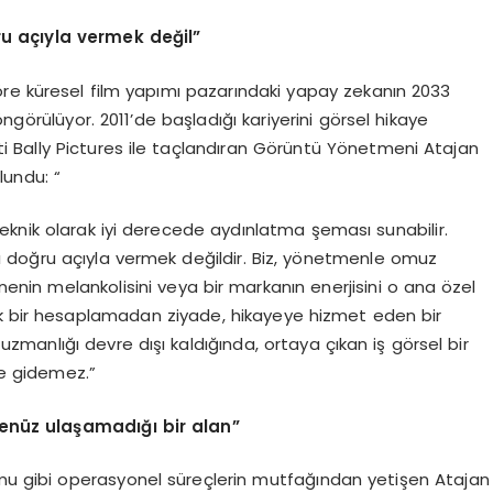
ru açıyla vermek değil”
re küresel film yapımı pazarındaki yapay zekanın 2033
ngörülüyor. 2011’de başladığı kariyerini görsel hikaye
eti Bally Pictures ile taçlandıran Görüntü Yönetmeni Atajan
undu: “
teknik olarak iyi derecede aydınlatma şeması sunabilir.
ı doğru açıyla vermek değildir. Biz, yönetmenle omuz
hnenin melankolisini veya bir markanın enerjisini o ana özel
ik bir hesaplamadan ziyade, hikayeye hizmet eden bir
zmanlığı devre dışı kaldığında, ortaya çıkan iş görsel bir
ye gidemez.”
en
üz ulaşamadığı bir alan”
rulumu gibi operasyonel süreçlerin mutfağından yetişen Atajan