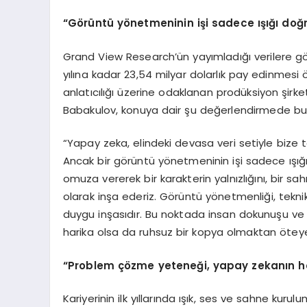
“
G
ö
rüntü y
ö
netmeninin işi sadece ışığı doğ
Grand View Research’ün yayımladığı verilere gö
yılına kadar 23,54 milyar dolarlık pay edinmesi ö
anlatıcılığı üzerine odaklanan prodüksiyon şirk
Babakulov, konuya dair şu değerlendirmede bul
“Yapay zeka, elindeki devasa veri setiyle bize 
Ancak bir görüntü yönetmeninin işi sadece ışığ
omuza vererek bir karakterin yalnızlığını, bir sa
olarak inşa ederiz. Görüntü yönetmenliği, tekn
duygu inşasıdır. Bu noktada insan dokunuşu ve u
harika olsa da ruhsuz bir kopya olmaktan öte
“
P
roblem
çözme yeteneği, yapay zekanı
n h
Kariyerinin ilk yıllarında ışık, ses ve sahne ku