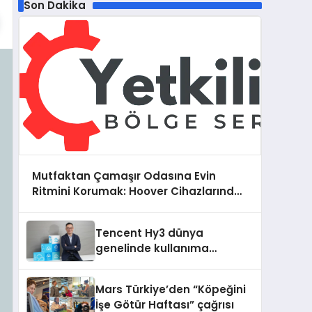
Son Dakika
Mutfaktan Çamaşır Odasına Evin
Ritmini Korumak: Hoover Cihazlarında
Dürüst Teknik Destek Deneyimi
Tencent Hy3 dünya
genelinde kullanıma
sunuldu
Mars Türkiye’den “Köpeğini
İşe Götür Haftası” çağrısı