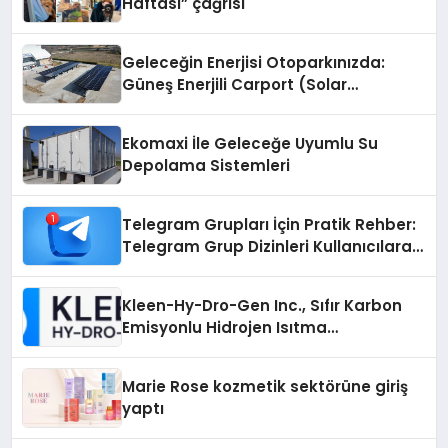
Haftası” çağrısı
Geleceğin Enerjisi Otoparkınızda:
Güneş Enerjili Carport (Solar
Otopark) Nedir?
Ekomaxi İle Geleceğe Uyumlu Su
Depolama Sistemleri
Telegram Grupları İçin Pratik Rehber:
Telegram Grup Dizinleri Kullanıcılara
Ne Sağlar?
Kleen-Hy-Dro-Gen Inc., Sıfır Karbon
Emisyonlu Hidrojen Isıtma
Teknolojisinde ISO ve TSSA
Düzenleyici Onaylarını Aldı
Marie Rose kozmetik sektörüne giriş
yaptı