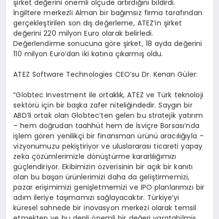
şirket değerini önemli ölçüde artırdığını bildirdi.
İngiltere merkezli Alman bir bağımsız firma tarafından
gerçekleştirilen son dış değerleme, ATEZ’in şirket
değerini 220 milyon Euro olarak belirledi.
Değerlendirme sonucuna göre şirket, 18 ayda değerini
110 milyon Euro’dan iki katına çıkarmış oldu.
ATEZ Software Technologies CEO’su Dr. Kenan Güler:
“Globtec Investment ile ortaklık, ATEZ ve Türk teknoloji
sektörü için bir başka zafer niteliğindedir. Saygın bir
ABD’li ortak olan Globtec’ten gelen bu stratejik yatırım
– hem doğrudan taahhüt hem de İsviçre Borsası’nda
işlem gören yenilikçi bir finansman ürünü aracılığıyla –
vizyonumuzu pekiştiriyor ve uluslararası ticareti yapay
zeka çözümlerimizle dönüştürme kararlılığımızı
güçlendiriyor. Ekibimizin özverisinin bir açık bir kanıtı
olan bu başarı ürünlerimizi daha da geliştirmemizi,
pazar erişimimizi genişletmemizi ve IPO planlarımızı bir
adım ileriye taşımamızı sağlayacaktır. Türkiye’yi
küresel sahnede bir inovasyon merkezi olarak temsil
etmekten ve bu denli önemli bir değeri yaratabilmiş