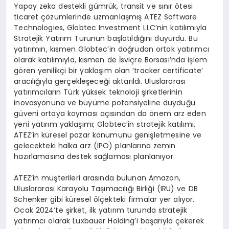
Yapay zeka destekli gümrük, transit ve sınır ötesi
ticaret çözümlerinde uzmanlaşmış ATEZ Software
Technologies, Globtec Investment LLC’nin katılımıyla
Stratejik Yatırım Turunun başlatıldığını duyurdu. Bu
yatırımın, kısmen Globtec’in doğrudan ortak yatırımcı
olarak katılımıyla, kısmen de İsviçre Borsası’nda işlem
gören yenilikçi bir yaklaşım olan ‘tracker certificate’
aracılığıyla gerçekleşeceği aktarıldı. Uluslararası
yatırımcıların Türk yüksek teknoloji şirketlerinin
inovasyonuna ve büyüme potansiyeline duyduğu
güveni ortaya koyması açısından da önem arz eden
yeni yatırım yaklaşımı; Globtec’in stratejik katılımı,
ATEZ’in küresel pazar konumunu genişletmesine ve
gelecekteki halka arz (IPO) planlarına zemin
hazırlamasına destek sağlaması planlanıyor.
ATEZ’in müşterileri arasında bulunan Amazon,
Uluslararası Karayolu Taşımacılığı Birliği (IRU) ve DB
Schenker gibi küresel ölçekteki firmalar yer alıyor.
Ocak 2024’te şirket, ilk yatırım turunda stratejik
yatırımcı olarak Luxbauer Holding’i başarıyla çekerek