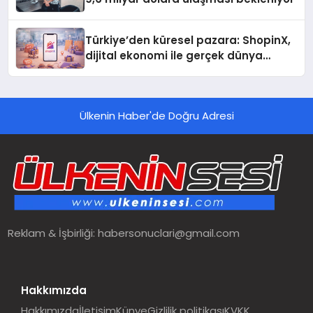
Türkiye’den küresel pazara: ShopinX,
dijital ekonomi ile gerçek dünya
alışverişini bir araya getirmeyi
hedefliyor
Ülkenin Haber'de Doğru Adresi
Reklam & İşbirliği:
habersonuclari@gmail.com
Hakkımızda
Hakkımızda
İletişim
Künye
Gizlilik politikası
KVKK