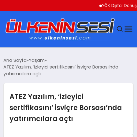
YÖK Dijital Dönüşüm İçi
DÜNYA
Ana Sayfa
Yaşam
ATEZ Yazılım, ‘izleyici sertifikasını’ İsviçre Borsası’nda
EKONOMI
yatırımcılara açtı
GÜNDEM
ATEZ Yazılım, ‘izleyici
MAGAZIN
sertifikasını’ İsviçre Borsası’nda
yatırımcılara açtı
SAĞLIK
SIYASET