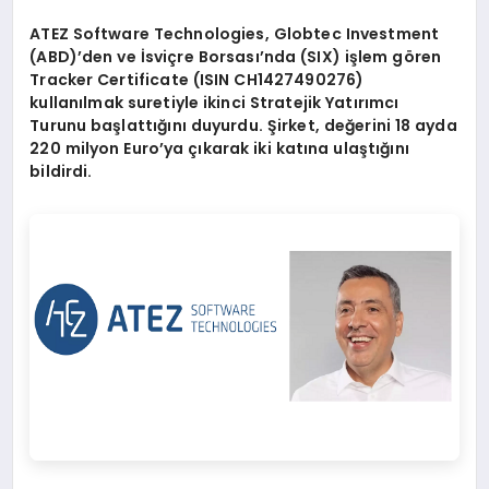
ATEZ Software Technologies, Globtec Investment
(ABD)
’
den ve İsviçre Borsası’nda (SIX) iş
lem g
ö
ren
Tracker Certificate (ISIN CH1427490276)
kullanılmak suretiyle ikinci Stratejik Yatırımcı
Turunu başlattığını duyurdu. Ş
irket, de
ğerini 18 ayda
220 milyon Euro
’
ya çıkarak iki katına ulaştığını
bildirdi.