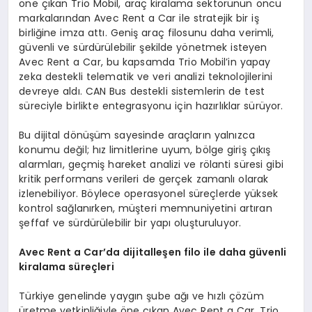
öne çıkan Trio Mobil, araç kiralama sektörünün öncü
markalarından Avec Rent a Car ile stratejik bir iş
birliğine imza attı. Geniş araç filosunu daha verimli,
güvenli ve sürdürülebilir şekilde yönetmek isteyen
Avec Rent a Car, bu kapsamda Trio Mobil’in yapay
zeka destekli telematik ve veri analizi teknolojilerini
devreye aldı. CAN Bus destekli sistemlerin de test
süreciyle birlikte entegrasyonu için hazırlıklar sürüyor.
Bu dijital dönüşüm sayesinde araçların yalnızca
konumu değil; hız limitlerine uyum, bölge giriş çıkış
alarmları, geçmiş hareket analizi ve rölanti süresi gibi
kritik performans verileri de gerçek zamanlı olarak
izlenebiliyor. Böylece operasyonel süreçlerde yüksek
kontrol sağlanırken, müşteri memnuniyetini artıran
şeffaf ve sürdürülebilir bir yapı oluşturuluyor.
Avec Rent a Car’
da
dijitalleşen filo ile daha güvenli
kiralama süreçleri
Türkiye genelinde yaygın şube ağı ve hızlı çözüm
üretme yetkinliğiyle öne çıkan Avec Rent a Car, Trio