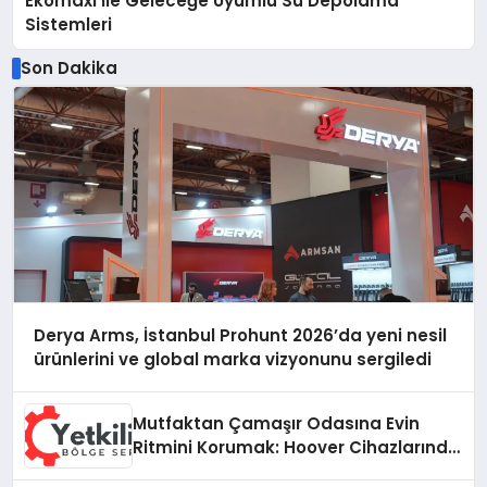
Ekomaxi İle Geleceğe Uyumlu Su Depolama
Sistemleri
Son Dakika
Derya Arms, İstanbul Prohunt 2026’da yeni nesil
ürünlerini ve global marka vizyonunu sergiledi
Mutfaktan Çamaşır Odasına Evin
Ritmini Korumak: Hoover Cihazlarında
Dürüst Teknik Destek Deneyimi