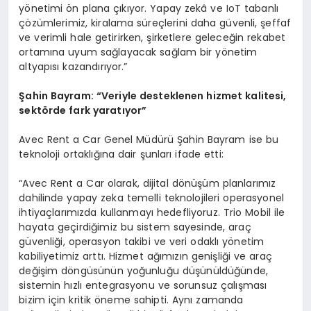
yönetimi ön plana çıkıyor. Yapay zekâ ve IoT tabanlı
çözümlerimiz, kiralama süreçlerini daha güvenli, şeffaf
ve verimli hale getirirken, şirketlere geleceğin rekabet
ortamına uyum sağlayacak sağlam bir yönetim
altyapısı kazandırıyor.”
Şahin Bayram:
“
Veriyle desteklenen hizmet kalitesi,
sekt
ö
rde fark yaratıyor”
Avec Rent a Car Genel Müdürü Şahin Bayram ise bu
teknoloji ortaklığına dair şunları ifade etti:
“Avec Rent a Car olarak, dijital dönüşüm planlarımız
dahilinde yapay zeka temelli teknolojileri operasyonel
ihtiyaçlarımızda kullanmayı hedefliyoruz. Trio Mobil ile
hayata geçirdiğimiz bu sistem sayesinde, araç
güvenliği, operasyon takibi ve veri odaklı yönetim
kabiliyetimiz arttı. Hizmet ağımızın genişliği ve araç
değişim döngüsünün yoğunluğu düşünüldüğünde,
sistemin hızlı entegrasyonu ve sorunsuz çalışması
bizim için kritik öneme sahipti. Aynı zamanda