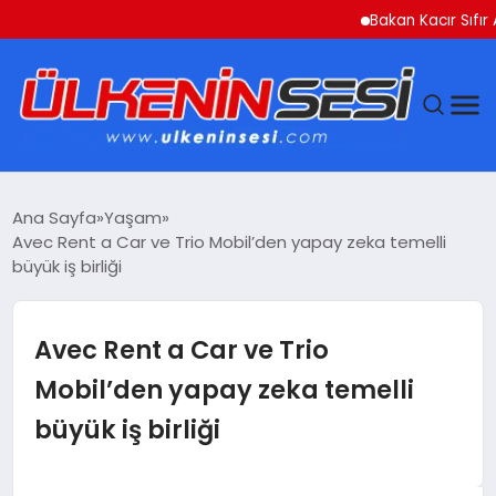
Bakan Kacır Sıfır Atık P
DÜNYA
Ana Sayfa
Yaşam
Avec Rent a Car ve Trio Mobil’den yapay zeka temelli
EKONOMI
büyük iş birliği
GÜNDEM
Avec Rent a Car ve Trio
MAGAZIN
Mobil’den yapay zeka temelli
büyük iş birliği
SAĞLIK
SIYASET