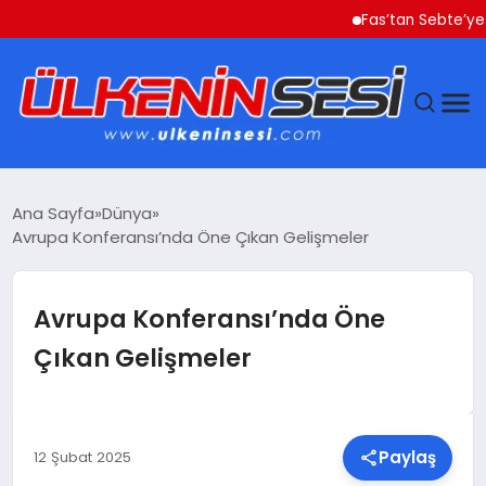
Fas’tan Sebte’ye Geçe
DÜNYA
Ana Sayfa
Dünya
Avrupa Konferansı’nda Öne Çıkan Gelişmeler
EKONOMI
GÜNDEM
Avrupa Konferansı’nda Öne
Çıkan Gelişmeler
MAGAZIN
SAĞLIK
Paylaş
12 Şubat 2025
SIYASET