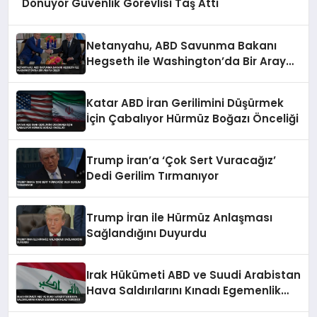
Dönüyor Güvenlik Görevlisi Taş Attı
Netanyahu, ABD Savunma Bakanı
Hegseth ile Washington’da Bir Araya
Geldi
Katar ABD İran Gerilimini Düşürmek
İçin Çabalıyor Hürmüz Boğazı Önceliği
Trump İran’a ‘Çok Sert Vuracağız’
Dedi Gerilim Tırmanıyor
Trump İran ile Hürmüz Anlaşması
Sağlandığını Duyurdu
Irak Hükümeti ABD ve Suudi Arabistan
Hava Saldırılarını Kınadı Egemenlik
İhlali Vurgusu