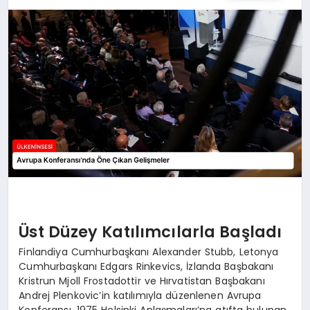
SPOR
TEKNOLOJI
YAŞAM
MALATYA HABERLERI
Üst Düzey Katılımcılarla Başladı
Finlandiya Cumhurbaşkanı Alexander Stubb, Letonya
Cumhurbaşkanı Edgars Rinkevics, İzlanda Başbakanı
Kristrun Mjoll Frostadottir ve Hırvatistan Başbakanı
Andrej Plenkovic’in katılımıyla düzenlenen Avrupa