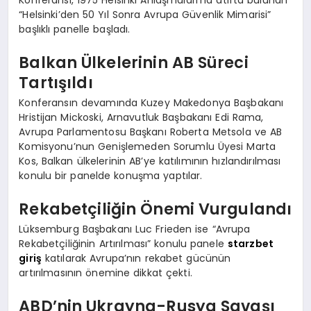
Konferansı, 1975 Helsinki Anlaşmaları’na atıfta bulunan
“Helsinki’den 50 Yıl Sonra Avrupa Güvenlik Mimarisi”
başlıklı panelle başladı.
Balkan Ülkelerinin AB Süreci
Tartışıldı
Konferansın devamında Kuzey Makedonya Başbakanı
Hristijan Mickoski, Arnavutluk Başbakanı Edi Rama,
Avrupa Parlamentosu Başkanı Roberta Metsola ve AB
Komisyonu’nun Genişlemeden Sorumlu Üyesi Marta
Kos, Balkan ülkelerinin AB’ye katılımının hızlandırılması
konulu bir panelde konuşma yaptılar.
Rekabetçiliğin Önemi Vurgulandı
Lüksemburg Başbakanı Luc Frieden ise “Avrupa
Rekabetçiliğinin Artırılması” konulu panele
starzbet
giriş
katılarak Avrupa’nın rekabet gücünün
artırılmasının önemine dikkat çekti.
ABD’nin Ukrayna-Rusya Savaşı