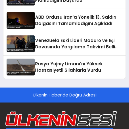
Planladığını Duyurdu
ABD Ordusu İran’a Yönelik 13. Saldırı
Dalgasını Tamamladığını Açıkladı
Venezuela Eski Lideri Maduro ve Eşi
Davasında Yargılama Takvimi Belli
Oldu
Rusya Yujnıy Limanı’nı Yüksek
Hassasiyetli Silahlarla Vurdu
Ülkenin Haber'de Doğru Adresi