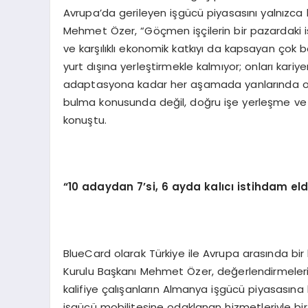
Avrupa’da gerileyen işgücü piyasasını yalnızca 
Mehmet Özer, “Göçmen işçilerin bir pazardaki is
ve karşılıklı ekonomik katkıyı da kapsayan çok 
yurt dışına yerleştirmekle kalmıyor; onları kariye
adaptasyona kadar her aşamada yanlarında olu
bulma konusunda değil, doğru işe yerleşme ve
konuştu.
“
10 adaydan 7
’
si, 6 ayda kalıcı istihdam el
BlueCard olarak Türkiye ile Avrupa arasında bi
Kurulu Başkanı Mehmet Özer, değerlendirmelerini ş
kalifiye çalışanların Almanya işgücü piyasasına
işgücü mobilitesine odaklanan hizmetleriyle bir v