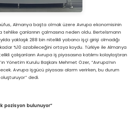
 nüfus, Almanya başta olmak üzere Avrupa ekonomisinin
da tehlike çanlarının çalmasına neden oldu. Bertelsmann
da yaklaşık 288 bin nitelikli yabancı işçi girişi olmadığı
adar %10 azabileceğini ortaya koydu. Türkiye ile Almanya
ikli çalışanların Avrupa iş piyasasına katılımı kolaylaştıran
’ın Yönetim Kurulu Başkanı Mehmet Özer, “Avrupa’nın
necek. Avrupa işgücü piyasası alarm verirken, bu durum
 oluşturuyor” dedi.
ık pozisyon bulunuyor”