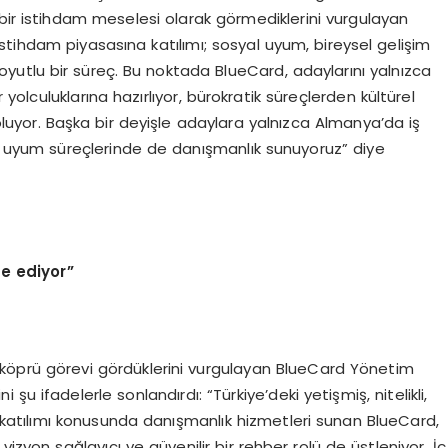
bir istihdam meselesi olarak görmediklerini vurgulayan
tihdam piyasasına katılımı; sosyal uyum, bireysel gelişim
boyutlu bir süreç. Bu noktada BlueCard, adaylarını yalnızca
r yolculuklarına hazırlıyor, bürokratik süreçlerden kültürel
yor. Başka bir deyişle adaylara yalnızca Almanya’da iş
 uyum süreçlerinde de danışmanlık sunuyoruz” diye
de ediyor”
r köprü görevi gördüklerini vurgulayan BlueCard Yönetim
u ifadelerle sonlandırdı: “Türkiye’deki yetişmiş, nitelikli,
 katılımı konusunda danışmanlık hizmetleri sunan BlueCard,
izyon sağlayıcı ve güvenilir bir rehber rolü de üstleniyor. İç