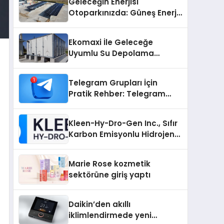
Geleceğin Enerjisi
Otoparkınızda: Güneş Enerjili
Carport (Solar Otopark)
Nedir?
Ekomaxi İle Geleceğe
Uyumlu Su Depolama
Sistemleri
Telegram Grupları İçin
Pratik Rehber: Telegram
Grup Dizinleri Kullanıcılara
Ne Sağlar?
Kleen-Hy-Dro-Gen Inc., Sıfır
Karbon Emisyonlu Hidrojen
Isıtma Teknolojisinde ISO ve
TSSA Düzenleyici Onaylarını
Marie Rose kozmetik
Aldı
sektörüne giriş yaptı
Daikin’den akıllı
iklimlendirmede yeni