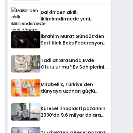
dönem: Madoka Plus
Türkiye’de
Daikin’den akıllı
iklimlendirmede yeni
dönem: Madoka Plus
Türkiye’de
İbrahim Murat Gündüz’den
Sert Kick Boks Federasyonu
Eleştirisi
Tadilat Sırasında Evde
Oturulur mu? Ev Sahiplerinin
Bilmesi Gerekenler
Mirabellix, Türkiye’den
dünyaya uzanan güçlü
büyümesini sürdürüyor
Küresel rinoplasti pazarının
2030’da 9,6 milyar dolara
ulaşması bekleniyor
Türkiye’den küresel pazara: