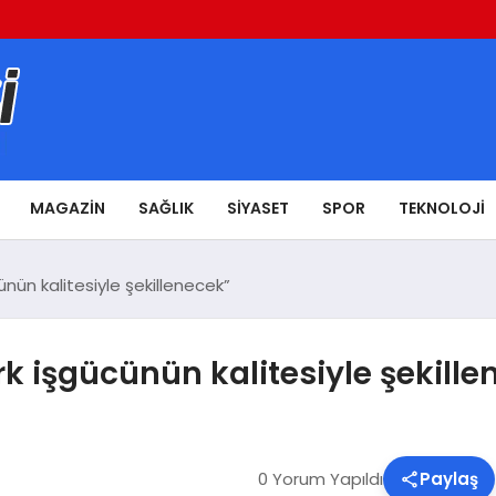
MAGAZIN
SAĞLIK
SIYASET
SPOR
TEKNOLOJI
ünün kalitesiyle şekillenecek”
rk işgücünün kalitesiyle şekille
0 Yorum Yapıldı
Paylaş