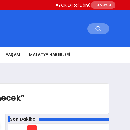
YÖK Dijital Dönüşüm İçin Bilişim Uzmanları Yeti
18:29:01
YAŞAM
MALATYA HABERLERI
necek”
Son Dakika