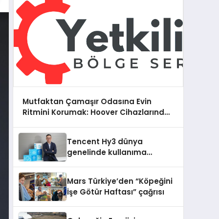
Mutfaktan Çamaşır Odasına Evin
Ritmini Korumak: Hoover Cihazlarında
Dürüst Teknik Destek Deneyimi
Tencent Hy3 dünya
genelinde kullanıma
sunuldu
Mars Türkiye’den “Köpeğini
İşe Götür Haftası” çağrısı