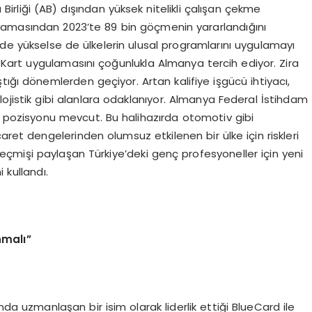
a Birliği (AB) dışından yüksek nitelikli çalışan çekme
lamasından 2023’te 89 bin göçmenin yararlandığını
ilde yükselse de ülkelerin ulusal programlarını uygulamayı
Kart uygulamasını çoğunlukla Almanya tercih ediyor. Zira
tığı dönemlerden geçiyor. Artan kalifiye işgücü ihtiyacı,
 ve lojistik gibi alanlara odaklanıyor. Almanya Federal İstihdam
 iş pozisyonu mevcut. Bu halihazırda otomotiv gibi
aret dengelerinden olumsuz etkilenen bir ülke için riskleri
çmişi paylaşan Türkiye’deki genç profesyoneller için yeni
 kullandı.
nmalı”
nda uzmanlaşan bir isim olarak liderlik ettiği BlueCard ile