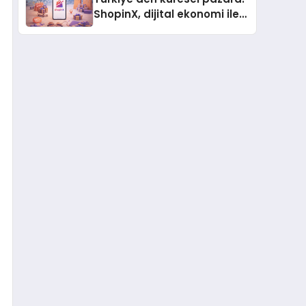
ShopinX, dijital ekonomi ile
gerçek dünya alışverişini bir
araya getirmeyi hedefliyor