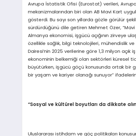
Avrupa İstatistik Ofisi (Eurostat) verileri, Avrup
mekanizmalarından biri olan AB Mavi Kart uygu
gösterdi. Bu sayı son yıllarda gözle görülür şek
sürdürdüğünü dile getiren Mehmet Özer, “Mavi 
Almanya ekonomisi, işgücü açığının zirveye ulaş
özellikle sağlık, bilgi teknolojileri, mühendislik
Dairesi’nin 2025 verilerine göre 1,3 milyon açık
ekonominin belkemiği olan sektörleri küresel tic
büyütürken, işgücü göçü konusunda ortak bir ge
bir yaşam ve kariyer olanağı sunuyor” ifadelerini
“
Sosyal ve kültürel boyutları da dikkate alı
Uluslararası istihdam ve göç politikaları konusu