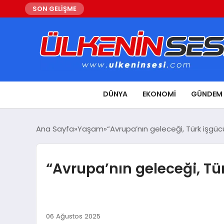
SON GELİŞME
DÜNYA
EKONOMI
GÜNDEM
Ana Sayfa
Yaşam
“Avrupa’nın geleceği, Türk işgüc
“Avrupa’nın geleceği, Tü
06 Ağustos 2025