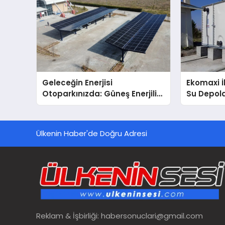
Geleceğin Enerjisi
Ekomaxi 
Otoparkınızda: Güneş Enerjili
Su Depol
Carport (Solar Otopark)
Nedir?
Ülkenin Haber'de Doğru Adresi
Reklam & İşbirliği:
habersonuclari@gmail.com