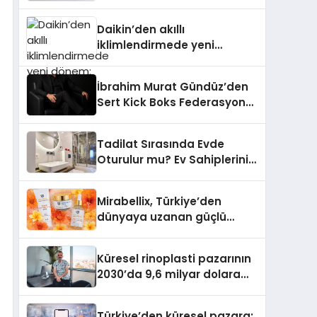
dönem: Madoka Plus
Türkiye’de
Daikin’den akıllı
iklimlendirmede yeni
dönem: Madoka Plus
Türkiye’de
İbrahim Murat Gündüz’den
Sert Kick Boks Federasyonu
Eleştirisi
Tadilat Sırasında Evde
Oturulur mu? Ev Sahiplerinin
Bilmesi Gerekenler
Mirabellix, Türkiye’den
dünyaya uzanan güçlü
büyümesini sürdürüyor
Küresel rinoplasti pazarının
2030’da 9,6 milyar dolara
ulaşması bekleniyor
Türkiye’den küresel pazara: