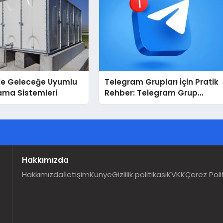
İle Geleceğe Uyumlu
Telegram Grupları İçin Pratik
ama Sistemleri
Rehber: Telegram Grup
Dizinleri Kullanıcılara Ne
Sağlar?
Hakkımızda
Hakkımızda
İletişim
Künye
Gizlilik politikası
KVKK
Çerez Poli