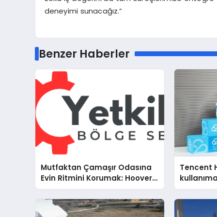
deneyimi sunacağız.”
Benzer Haberler
Mutfaktan Çamaşır Odasına
Tencent 
Evin Ritmini Korumak: Hoover
kullanım
Cihazlarında Dürüst Teknik
Destek Deneyimi