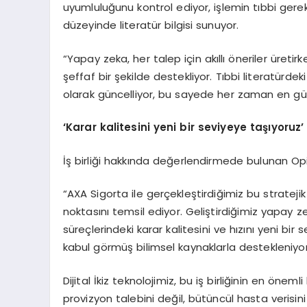
uyumluluğunu kontrol ediyor, işlemin tıbbi gerekli
düzeyinde literatür bilgisi sunuyor.
“Yapay zeka, her talep için akıllı öneriler üretirk
şeffaf bir şekilde destekliyor. Tıbbi literatürde
olarak güncelliyor, bu sayede her zaman en gün
‘
Karar kalitesini yeni bir seviyeye taşıyoruz
’
İş birliği hakkında değerlendirmede bulunan Opini
“AXA Sigorta ile gerçekleştirdiğimiz bu strateji
noktasını temsil ediyor. Geliştirdiğimiz yapay ze
süreçlerindeki karar kalitesini ve hızını yeni bi
kabul görmüş bilimsel kaynaklarla destekleniyor
Dijital İkiz teknolojimiz, bu iş birliğinin en önem
provizyon talebini değil, bütüncül hasta verisi