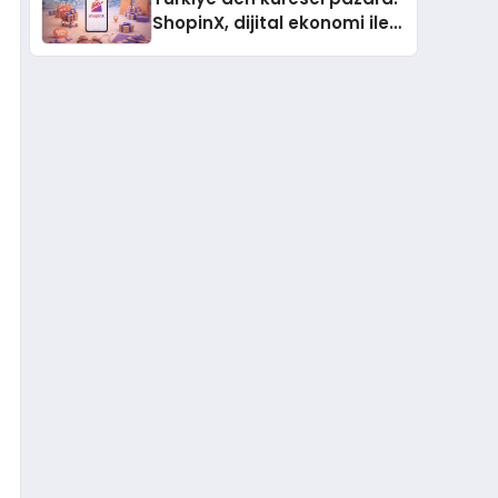
ShopinX, dijital ekonomi ile
gerçek dünya alışverişini bir
araya getirmeyi hedefliyor