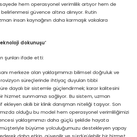
Bu sayede hem operasyonel verimlilik artıyor hem de
n belirlenmesi güvence altına alınıyor. Rutin
 uzman insan kaynağının daha karmaşık vakalara
teknoloji dokunuşu
’
n şunları ifade etti:
 insanı merkeze alan yaklaşımımızı bilimsel doğruluk ve
Provizyon süreçlerinde ihtiyaç duyulan tıbbi
re dayalı bir sistemle güçlendirmek; karar kalitesini
af bir hizmet sunmamızı sağlıyor. Bu sistem, uzman
 ekleyen akıllı bir klinik danışman niteliği taşıyor. Son
ımızda olduğu bu model hem operasyonel verimliliğimizi
encesi yaklaşımımızı daha güçlü şekilde hayata
u müşteriyle büyüme yolculuğumuzu destekleyen yapay
derek daha etkin, güvenilir ve sürdürülebilir bir hizmet