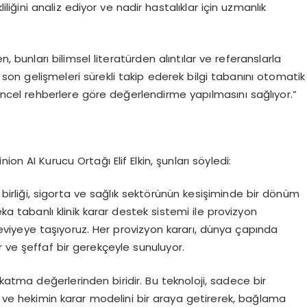
liğini analiz ediyor ve nadir hastalıklar için uzmanlık
en, bunları bilimsel literatürden alıntılar ve referanslarla
ki son gelişmeleri sürekli takip ederek bilgi tabanını otomatik
cel rehberlere göre değerlendirme yapılmasını sağlıyor.”
on AI Kurucu Ortağı Elif Elkin, şunları söyledi:
k birliği, sigorta ve sağlık sektörünün kesişiminde bir dönüm
ka tabanlı klinik karar destek sistemi ile provizyon
r seviyeye taşıyoruz. Her provizyon kararı, dünya çapında
 ve şeffaf bir gerekçeyle sunuluyor.
li katma değerlerinden biridir. Bu teknoloji, sadece bir
ni ve hekimin karar modelini bir araya getirerek, bağlama