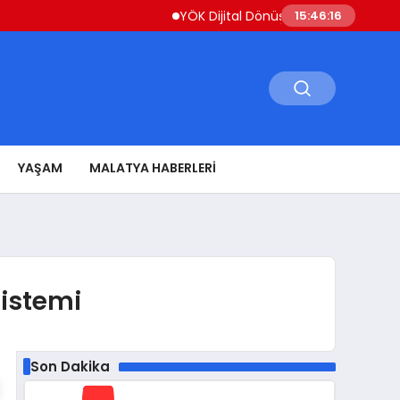
YÖK Dijital Dönüşüm İçin Bilişim Uzmanları Yet
15:46:17
YAŞAM
MALATYA HABERLERI
sistemi
Son Dakika