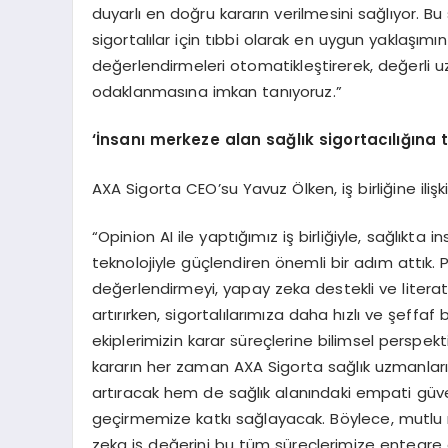
duyarlı en doğru kararın verilmesini sağlıyor. 
sigortalılar için tıbbi olarak en uygun yaklaşımı
değerlendirmeleri otomatikleştirerek, değerli
odaklanmasına imkan tanıyoruz.”
‘
İnsanı merkeze alan sağlık sigortacılığına 
AXA Sigorta CEO’su Yavuz Ölken, iş birliğine ilişki
“Opinion AI ile yaptığımız iş birliğiyle, sağlıkta
teknolojiyle güçlendiren önemli bir adım attık. 
değerlendirmeyi, yapay zeka destekli ve literatü
artırırken, sigortalılarımıza daha hızlı ve şeff
ekiplerimizin karar süreçlerine bilimsel perspektif
kararın her zaman AXA Sigorta sağlık uzmanlar
artıracak hem de sağlık alanındaki empati güv
geçirmemize katkı sağlayacak. Böylece, mutl
zeka iş değerini bu tüm süreçlerimize entegre e