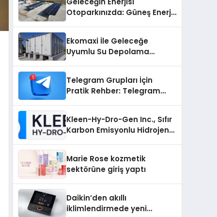
Geleceğin Enerjisi
Otoparkınızda: Güneş Enerjili
Carport (Solar Otopark)
Nedir?
Ekomaxi İle Geleceğe
Uyumlu Su Depolama
Sistemleri
Telegram Grupları İçin
Pratik Rehber: Telegram
Grup Dizinleri Kullanıcılara
Ne Sağlar?
Kleen-Hy-Dro-Gen Inc., Sıfır
Karbon Emisyonlu Hidrojen
Isıtma Teknolojisinde ISO ve
TSSA Düzenleyici Onaylarını
Marie Rose kozmetik
Aldı
sektörüne giriş yaptı
Daikin’den akıllı
iklimlendirmede yeni