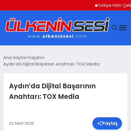
Türkiye Ham Çelik Üret
DÜNYA
Ana Sayfa
Yaşam
Aydın’da Dijital Başarının Anahtarı: TOX Media
EKONOMI
GÜNDEM
Aydın’da Dijital Başarının
Anahtarı: TOX Media
MAGAZIN
SAĞLIK
Paylaş
22 Mart 2025
SIYASET