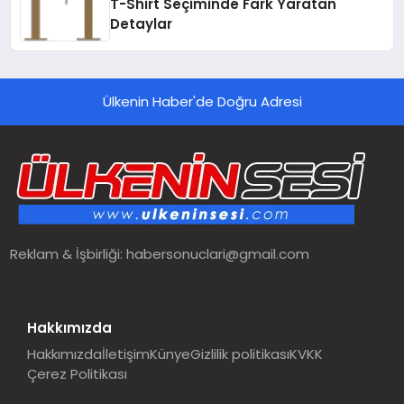
T-Shirt Seçiminde Fark Yaratan
Detaylar
Ülkenin Haber'de Doğru Adresi
Reklam & İşbirliği:
habersonuclari@gmail.com
Hakkımızda
Hakkımızda
İletişim
Künye
Gizlilik politikası
KVKK
Çerez Politikası