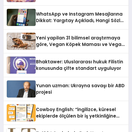
alışverişini bir araya getirmeyi
hedefliyor
WhatsApp ve Instagram Mesajlarına
Dikkat: Yargıtay Açıkladı, Hangi Sözler
‘Cinsel Taciz’ Sayılıyor?
Yeni yapilan 31 bilimsel araştırmaya
göre, Vegan Köpek Maması ve Vegan
Kedi Mamasının İyi Sindirildiğini
Ortaya Koydu
Bhaktawer: Uluslararası hukuk Filistin
konusunda çifte standart uyguluyor
Yunan uzman: Ukrayna savaşı bir ABD
projesi
Cowboy English: “İngilizce, küresel
ekiplerde ölçülen bir iş yetkinliğine
dönüşüyor”