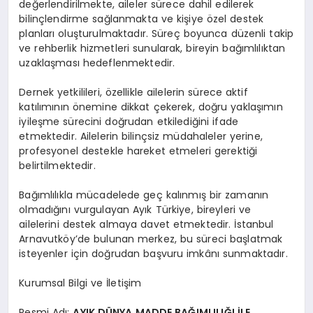
değerlendirilmekte, aileler sürece dahil edilerek
bilinçlendirme sağlanmakta ve kişiye özel destek
planları oluşturulmaktadır. Süreç boyunca düzenli takip
ve rehberlik hizmetleri sunularak, bireyin bağımlılıktan
uzaklaşması hedeflenmektedir.
Dernek yetkilileri, özellikle ailelerin sürece aktif
katılımının önemine dikkat çekerek, doğru yaklaşımın
iyileşme sürecini doğrudan etkilediğini ifade
etmektedir. Ailelerin bilinçsiz müdahaleler yerine,
profesyonel destekle hareket etmeleri gerektiği
belirtilmektedir.
Bağımlılıkla mücadelede geç kalınmış bir zamanın
olmadığını vurgulayan Ayık Türkiye, bireyleri ve
ailelerini destek almaya davet etmektedir. İstanbul
Arnavutköy’de bulunan merkez, bu süreci başlatmak
isteyenler için doğrudan başvuru imkânı sunmaktadır.
Kurumsal Bilgi ve İletişim
Resmi Adı:
AYIK DÜNYA MADDE BAĞIMLILIĞI İLE