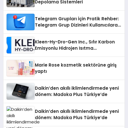
Depolama Sistemleri
Telegram Grupları İçin Pratik Rehber:
Telegram Grup Dizinleri Kullanıcılara
Ne Sağlar?
Kleen-Hy-Dro-Gen Inc., Sıfır Karbon
Emisyonlu Hidrojen Isıtma
Teknolojisinde ISO ve TSSA
Düzenleyici Onaylarını Aldı
Marie Rose kozmetik sektörüne giriş
yaptı
Daikin’den akıllı iklimlendirmede yeni
dönem: Madoka Plus Türkiye’de
Daikin’den akıllı iklimlendirmede yeni
dönem: Madoka Plus Türkiye’de