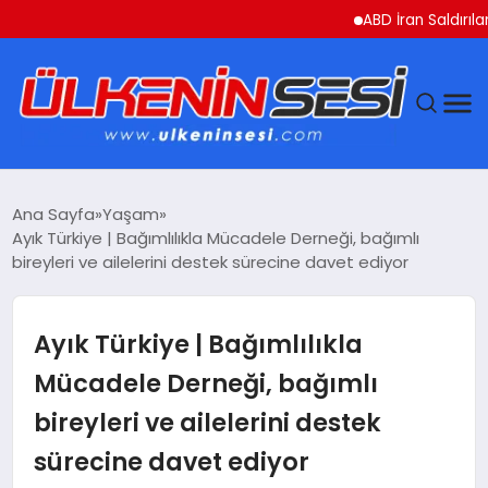
ABD İran Saldırılarını A
DÜNYA
Ana Sayfa
Yaşam
Ayık Türkiye | Bağımlılıkla Mücadele Derneği, bağımlı
EKONOMI
bireyleri ve ailelerini destek sürecine davet ediyor
GÜNDEM
Ayık Türkiye | Bağımlılıkla
MAGAZIN
Mücadele Derneği, bağımlı
bireyleri ve ailelerini destek
SAĞLIK
sürecine davet ediyor
SIYASET