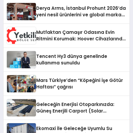
Derya Arms, İstanbul Prohunt 2026’da
yeni nesil ürünlerini ve global marka
vizyonunu sergiledi
Mutfaktan Çamaşır Odasına Evin
Ritmini Korumak: Hoover Cihazlarında
Dürüst Teknik Destek Deneyimi
Tencent Hy3 dünya genelinde
kullanıma sunuldu
Mars Türkiye’den “Köpeğini İşe Götür
Haftası” çağrısı
Geleceğin Enerjisi Otoparkınızda:
Güneş Enerjili Carport (Solar
Otopark) Nedir?
Ekomaxi İle Geleceğe Uyumlu Su