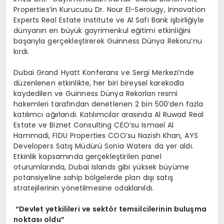
Properties’in Kurucusu Dr. Nour El-Serougy, Innovation
Experts Real Estate Institute ve Al Safi Bank işbirliğiyle
dünyanın en büyük gayrimenkul eğitimi etkinliğini
başarıyla gerçekleştirerek Guinness Dünya Rekoru’nu
kırdı.
Dubai Grand Hyatt Konferans ve Sergi Merkezi’nde
düzenlenen etkinlikte, her biri bireysel karekodla
kaydedilen ve Guinness Dünya Rekorları resmi
hakemleri tarafından denetlenen 2 bin 500’den fazla
katılımcı ağırlandı. Katılımcılar arasında Al Ruwad Real
Estate ve Biznet Consulting CEO’su Ismael Al
Hammadi, FIDU Properties COO’su Nazish Khan, AYS
Developers Satış Müdürü Sonia Waters da yer aldı.
Etkinlik kapsamında gerçekleştirilen panel
oturumlarında, Dubai Islands gibi yüksek büyüme
potansiyeline sahip bölgelerde plan dışı satış
stratejilerinin yönetilmesine odaklanıldı.
“
Devlet yetkilileri ve sekt
ö
r temsilcilerinin bulu
ş
ma
noktas
ı
oldu
”