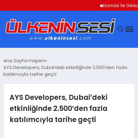
Ekomaxi İle Geleceğe 
DÜNYA
Ana Sayfa
Yaşam
AYS Developers, Dubai’deki etkinliğinde 2.500’den fazla
EKONOMI
katılımcıyla tarihe geçti
GÜNDEM
AYS Developers, Dubai’deki
MAGAZIN
etkinliğinde 2.500’den fazla
katılımcıyla tarihe geçti
SAĞLIK
SIYASET