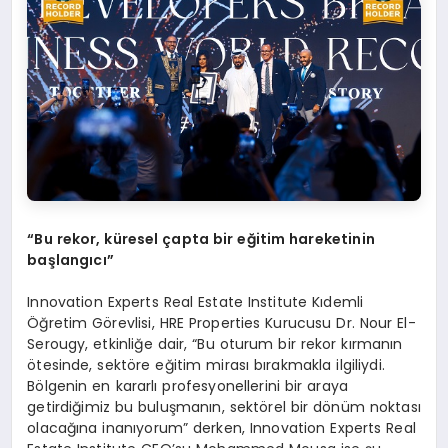
“
Bu rekor, k
ü
resel
ç
apta bir e
ğ
itim hareketinin
ba
ş
lang
ı
c
ı”
Innovation Experts Real Estate Institute Kıdemli
Öğretim Görevlisi, HRE Properties Kurucusu Dr. Nour El-
Serougy, etkinliğe dair, “Bu oturum bir rekor kırmanın
ötesinde, sektöre eğitim mirası bırakmakla ilgiliydi.
Bölgenin en kararlı profesyonellerini bir araya
getirdiğimiz bu buluşmanın, sektörel bir dönüm noktası
olacağına inanıyorum” derken, Innovation Experts Real