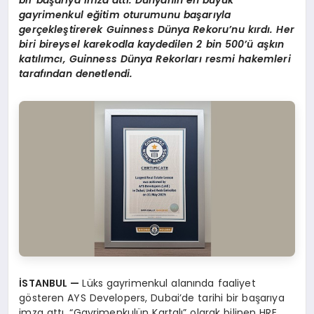
bir ba
ş
ar
ı
ya imza att
ı
. D
ü
nyan
ı
n en b
ü
y
ü
k
gayrimenkul e
ğ
itim oturumunu ba
ş
ar
ı
yla
ger
ç
ekle
ş
tirerek Guinness D
ü
nya Rekoru
’
nu k
ı
rd
ı
. Her
biri bireysel karekodla kaydedilen 2 bin 500
’ü
a
ş
k
ı
n
kat
ı
l
ı
mc
ı, Guinness Dü
nya Rekorlar
ı
resmi hakemleri
taraf
ı
ndan denetlendi.
İ
STANBUL
—
Lüks gayrimenkul alanında faaliyet
gösteren AYS Developers, Dubai’de tarihi bir başarıya
imza attı. “Gayrimenkulün Kartalı” olarak bilinen HRE