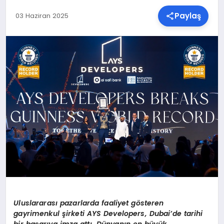
Paylaş
03 Haziran 2025
SPOR
TEKNOLOJI
YAŞAM
MALATYA HABERLERI
Uluslararas
ı
pazarlarda faaliyet g
ö
steren
gayrimenkul
ş
irketi AYS Developers,
Dubai
’
de tarihi