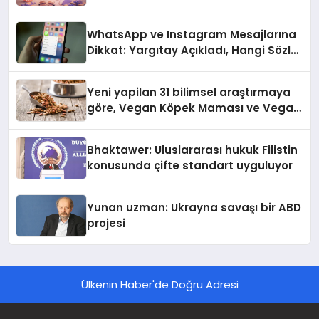
alışverişini bir araya getirmeyi
hedefliyor
WhatsApp ve Instagram Mesajlarına
Dikkat: Yargıtay Açıkladı, Hangi Sözler
‘Cinsel Taciz’ Sayılıyor?
Yeni yapilan 31 bilimsel araştırmaya
göre, Vegan Köpek Maması ve Vegan
Kedi Mamasının İyi Sindirildiğini
Ortaya Koydu
Bhaktawer: Uluslararası hukuk Filistin
konusunda çifte standart uyguluyor
Yunan uzman: Ukrayna savaşı bir ABD
projesi
Ülkenin Haber'de Doğru Adresi