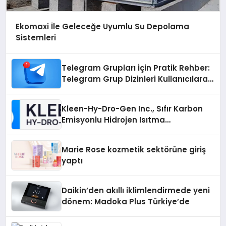
Ekomaxi İle Geleceğe Uyumlu Su Depolama
Sistemleri
Telegram Grupları İçin Pratik Rehber:
Telegram Grup Dizinleri Kullanıcılara
Ne Sağlar?
Kleen-Hy-Dro-Gen Inc., Sıfır Karbon
Emisyonlu Hidrojen Isıtma
Teknolojisinde ISO ve TSSA
Düzenleyici Onaylarını Aldı
Marie Rose kozmetik sektörüne giriş
yaptı
Daikin’den akıllı iklimlendirmede yeni
dönem: Madoka Plus Türkiye’de