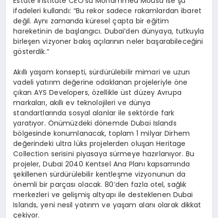
Estate Institute CEO’su Mohammed Mousa ise şu
ifadeleri kullandı: “Bu rekor sadece rakamlardan ibaret
değil. Aynı zamanda küresel çapta bir eğitim
hareketinin de başlangıcı. Dubai’den dünyaya, tutkuyla
birleşen vizyoner bakış açılarının neler başarabileceğini
gösterdik.”
Akıllı yaşam konsepti, sürdürülebilir mimari ve uzun
vadeli yatırım değerine odaklanan projeleriyle öne
çıkan AYS Developers, özellikle üst düzey Avrupa
markaları, akıllı ev teknolojileri ve dünya
standartlarında sosyal alanlar ile sektörde fark
yaratıyor. Önümüzdeki dönemde Dubai Islands
bölgesinde konumlanacak, toplam 1 milyar Dirhem
değerindeki ultra lüks projelerden oluşan Heritage
Collection serisini piyasaya sürmeye hazırlanıyor. Bu
projeler, Dubai 2040 Kentsel Ana Planı kapsamında
şekillenen sürdürülebilir kentleşme vizyonunun da
önemli bir parçası olacak. 80’den fazla otel, sağlık
merkezleri ve gelişmiş altyapı ile desteklenen Dubai
Islands, yeni nesil yatırım ve yaşam alanı olarak dikkat
çekiyor.