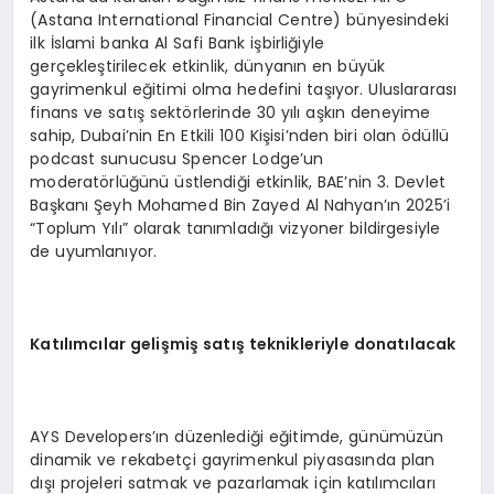
(Astana International Financial Centre) bünyesindeki
ilk İslami banka Al Safi Bank işbirliğiyle
gerçekleştirilecek etkinlik, dünyanın en büyük
gayrimenkul eğitimi olma hedefini taşıyor. Uluslararası
finans ve satış sektörlerinde 30 yılı aşkın deneyime
sahip, Dubai’nin En Etkili 100 Kişisi’nden biri olan ödüllü
podcast sunucusu Spencer Lodge’un
moderatörlüğünü üstlendiği etkinlik, BAE’nin 3. Devlet
Başkanı Şeyh Mohamed Bin Zayed Al Nahyan’ın 2025’i
“Toplum Yılı” olarak tanımladığı vizyoner bildirgesiyle
de uyumlanıyor.
Kat
ı
l
ı
mc
ı
lar geli
ş
mi
ş
sat
ış
teknikleriyle donat
ı
lacak
AYS Developers’ın düzenlediği eğitimde, günümüzün
dinamik ve rekabetçi gayrimenkul piyasasında plan
dışı projeleri satmak ve pazarlamak için katılımcıları