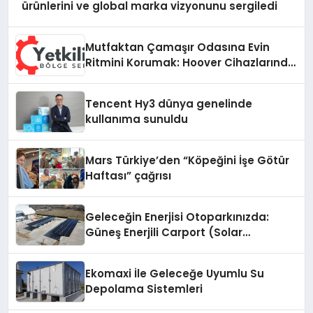
ürünlerini ve global marka vizyonunu sergiledi
Mutfaktan Çamaşır Odasına Evin
Ritmini Korumak: Hoover Cihazlarında
Dürüst Teknik Destek Deneyimi
Tencent Hy3 dünya genelinde
kullanıma sunuldu
Mars Türkiye’den “Köpeğini İşe Götür
Haftası” çağrısı
Geleceğin Enerjisi Otoparkınızda:
Güneş Enerjili Carport (Solar
Otopark) Nedir?
Ekomaxi İle Geleceğe Uyumlu Su
Depolama Sistemleri