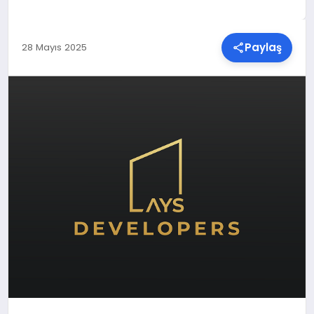
SPOR
Paylaş
28 Mayıs 2025
TEKNOLOJI
YAŞAM
MALATYA HABERLERI