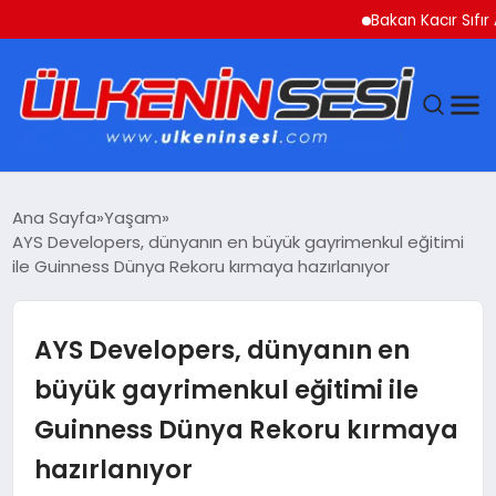
Bakan Kacır Sıfır Atık P
DÜNYA
Ana Sayfa
Yaşam
AYS Developers, dünyanın en büyük gayrimenkul eğitimi
EKONOMI
ile Guinness Dünya Rekoru kırmaya hazırlanıyor
GÜNDEM
AYS Developers, dünyanın en
MAGAZIN
büyük gayrimenkul eğitimi ile
Guinness Dünya Rekoru kırmaya
SAĞLIK
hazırlanıyor
SIYASET