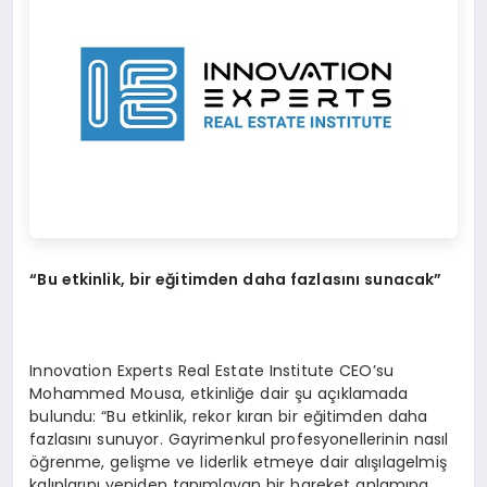
“
Bu etkinlik, bir e
ğ
itimden daha fazlas
ı
n
ı
sunacak
”
Innovation Experts Real Estate Institute CEO’su
Mohammed Mousa, etkinliğe dair şu açıklamada
bulundu: “Bu etkinlik, rekor kıran bir eğitimden daha
fazlasını sunuyor. Gayrimenkul profesyonellerinin nasıl
öğrenme, gelişme ve liderlik etmeye dair alışılagelmiş
kalıplarını yeniden tanımlayan bir hareket anlamına