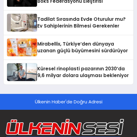
Boks Federasyonu Eleştirisi
Tadilat Sırasında Evde Oturulur mu?
Ev Sahiplerinin Bilmesi Gerekenler
Mirabellix, Türkiye’den dünyaya
uzanan güçlü büyümesini sürdürüyor
Küresel rinoplasti pazarının 2030’da
9,6 milyar dolara ulaşması bekleniyor
Ülkenin Haber'de Doğru Adresi