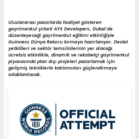
Uluslararas
ı
pazarlarda faaliyet g
ö
steren
gayrimenkul
ş
irketi AYS Developers, Dubai
’
de
d
ü
zenleyece
ğ
i gayrimenkul e
ğ
itimi etkinli
ğ
iyle
Guinness D
ü
nya Rekoru k
ı
rmaya haz
ı
rlan
ı
yor. Devlet
yetkilileri ve sekt
ö
r temsilcilerinin yer alaca
ğı
ü
cretsiz etkinlikte, dinamik ve rekabet
ç
i gayrimenkul
piyasas
ı
nda plan d
ışı
projeleri pazarlamak i
ç
in
geli
ş
mi
ş
tekniklerle kat
ı
l
ı
mc
ı
lar
ı
g
üç
lendirmeye
odaklan
ı
lacak.