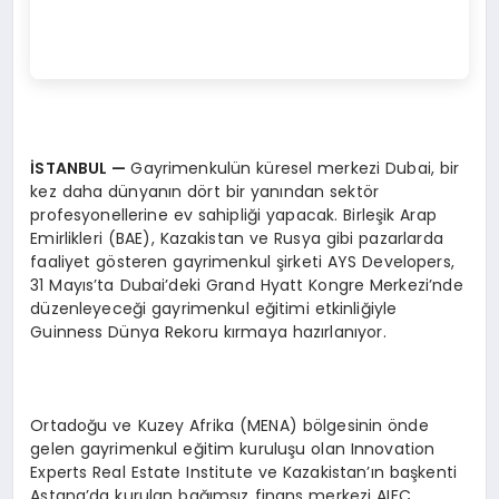
İ
STANBUL
—
Gayrimenkulün küresel merkezi Dubai, bir
kez daha dünyanın dört bir yanından sektör
profesyonellerine ev sahipliği yapacak. Birleşik Arap
Emirlikleri (BAE), Kazakistan ve Rusya gibi pazarlarda
faaliyet gösteren gayrimenkul şirketi AYS Developers,
31 Mayıs’ta Dubai’deki Grand Hyatt Kongre Merkezi’nde
düzenleyeceği gayrimenkul eğitimi etkinliğiyle
Guinness Dünya Rekoru kırmaya hazırlanıyor.
Ortadoğu ve Kuzey Afrika (MENA) bölgesinin önde
gelen gayrimenkul eğitim kuruluşu olan Innovation
Experts Real Estate Institute ve Kazakistan’ın başkenti
Astana’da kurulan bağımsız finans merkezi AIFC