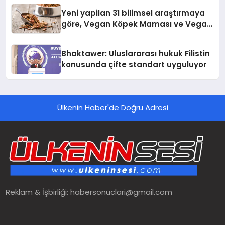
Yeni yapilan 31 bilimsel araştırmaya
göre, Vegan Köpek Maması ve Vegan
Kedi Mamasının İyi Sindirildiğini
Ortaya Koydu
Bhaktawer: Uluslararası hukuk Filistin
konusunda çifte standart uyguluyor
Ülkenin Haber'de Doğru Adresi
Reklam & İşbirliği:
habersonuclari@gmail.com