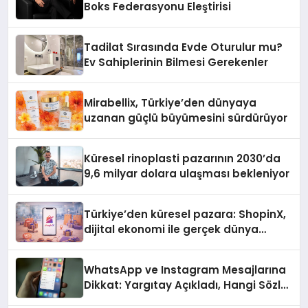
Boks Federasyonu Eleştirisi
Tadilat Sırasında Evde Oturulur mu?
Ev Sahiplerinin Bilmesi Gerekenler
Mirabellix, Türkiye’den dünyaya
uzanan güçlü büyümesini sürdürüyor
Küresel rinoplasti pazarının 2030’da
9,6 milyar dolara ulaşması bekleniyor
Türkiye’den küresel pazara: ShopinX,
dijital ekonomi ile gerçek dünya
alışverişini bir araya getirmeyi
hedefliyor
WhatsApp ve Instagram Mesajlarına
Dikkat: Yargıtay Açıkladı, Hangi Sözler
‘Cinsel Taciz’ Sayılıyor?