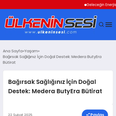
Geleceğin Enerjisi Oto
DÜNYA
Ana Sayfa
Yaşam
Bağırsak Sağlığınız İçin Doğal Destek: Medera ButyEra
EKONOMI
Bütirat
GÜNDEM
Bağırsak Sağlığınız İçin Doğal
MAGAZIN
Destek: Medera ButyEra Bütirat
SAĞLIK
SIYASET
Paylaş
22 Şubat 2025