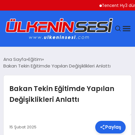
Tencent Hy3 dünya ge
DÜNYA
Ana Sayfa
Eğitim
Bakan Tekin Eğitimde Yapılan Değişiklikleri Anlattı
EKONOMI
GÜNDEM
Bakan Tekin Eğitimde Yapılan
Değişiklikleri Anlattı
MAGAZIN
SAĞLIK
Paylaş
15 Şubat 2025
SIYASET