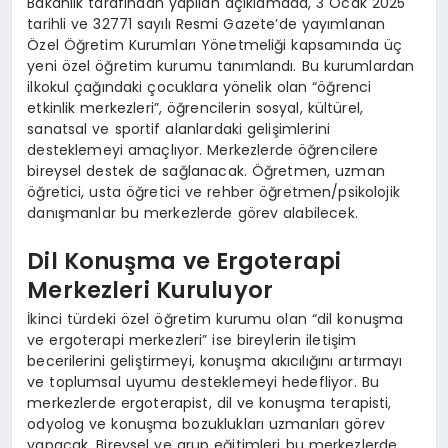
Bakanlık tarafından yapılan açıklamada, 3 Ocak 2025
tarihli ve 32771 sayılı Resmi Gazete’de yayımlanan
Özel Öğretim Kurumları Yönetmeliği kapsamında üç
yeni özel öğretim kurumu tanımlandı. Bu kurumlardan
ilkokul çağındaki çocuklara yönelik olan “öğrenci
etkinlik merkezleri”, öğrencilerin sosyal, kültürel,
sanatsal ve sportif alanlardaki gelişimlerini
desteklemeyi amaçlıyor. Merkezlerde öğrencilere
bireysel destek de sağlanacak. Öğretmen, uzman
öğretici, usta öğretici ve rehber öğretmen/psikolojik
danışmanlar bu merkezlerde görev alabilecek.
Dil Konuşma ve Ergoterapi
Merkezleri Kuruluyor
İkinci türdeki özel öğretim kurumu olan “dil konuşma
ve ergoterapi merkezleri” ise bireylerin iletişim
becerilerini geliştirmeyi, konuşma akıcılığını artırmayı
ve toplumsal uyumu desteklemeyi hedefliyor. Bu
merkezlerde ergoterapist, dil ve konuşma terapisti,
odyolog ve konuşma bozuklukları uzmanları görev
yapacak. Bireysel ve grup eğitimleri bu merkezlerde