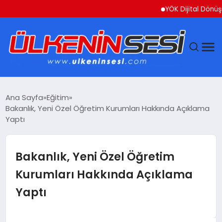
YÖK Dijital Dönüşüm İçin
DÜNYA
Ana Sayfa
Eğitim
Bakanlık, Yeni Özel Öğretim Kurumları Hakkında Açıklama
EKONOMI
Yaptı
GÜNDEM
Bakanlık, Yeni Özel Öğretim
MAGAZIN
Kurumları Hakkında Açıklama
Yaptı
SAĞLIK
SIYASET