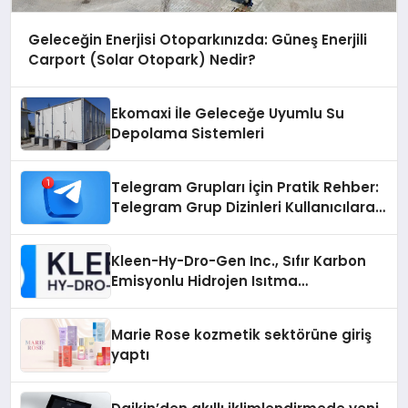
Geleceğin Enerjisi Otoparkınızda: Güneş Enerjili
Carport (Solar Otopark) Nedir?
Ekomaxi İle Geleceğe Uyumlu Su
Depolama Sistemleri
Telegram Grupları İçin Pratik Rehber:
Telegram Grup Dizinleri Kullanıcılara
Ne Sağlar?
Kleen-Hy-Dro-Gen Inc., Sıfır Karbon
Emisyonlu Hidrojen Isıtma
Teknolojisinde ISO ve TSSA
Düzenleyici Onaylarını Aldı
Marie Rose kozmetik sektörüne giriş
yaptı