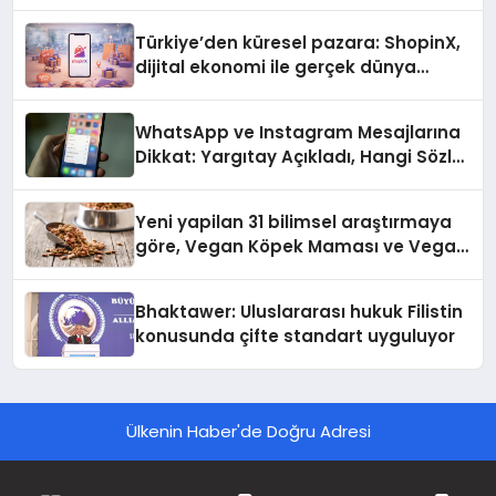
Türkiye’den küresel pazara: ShopinX,
dijital ekonomi ile gerçek dünya
alışverişini bir araya getirmeyi
hedefliyor
WhatsApp ve Instagram Mesajlarına
Dikkat: Yargıtay Açıkladı, Hangi Sözler
‘Cinsel Taciz’ Sayılıyor?
Yeni yapilan 31 bilimsel araştırmaya
göre, Vegan Köpek Maması ve Vegan
Kedi Mamasının İyi Sindirildiğini
Ortaya Koydu
Bhaktawer: Uluslararası hukuk Filistin
konusunda çifte standart uyguluyor
Ülkenin Haber'de Doğru Adresi