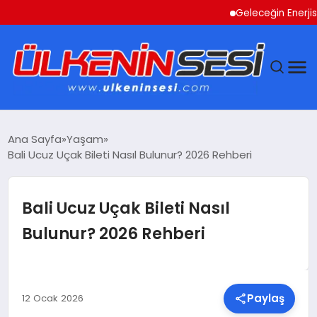
Geleceğin Enerjisi Oto
DÜNYA
Ana Sayfa
Yaşam
Bali Ucuz Uçak Bileti Nasıl Bulunur? 2026 Rehberi
EKONOMI
GÜNDEM
Bali Ucuz Uçak Bileti Nasıl
Bulunur? 2026 Rehberi
MAGAZIN
SAĞLIK
Paylaş
12 Ocak 2026
SIYASET