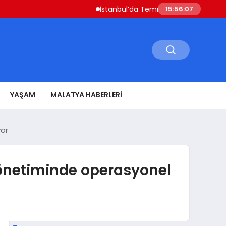
İstanbul’da Temmuz Ayı Fiyat Hareketliliği Si
15:56:08
YAŞAM
MALATYA HABERLERI
yor
yönetiminde operasyonel