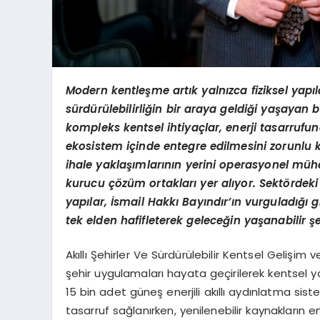
Modern kentleşme artık yalnızca fiziksel yapıl
sürdürülebilirliğin bir araya geldiği yaşayan
kompleks kentsel ihtiyaçlar, enerji tasarrufu
ekosistem içinde entegre edilmesini zorunlu kı
ihale yaklaşımlarının yerini operasyonel mühen
kurucu çözüm ortakları yer alıyor. Sekt
ördek
yapılar, İsmail Hakkı Bayındır’ın vurguladığı 
tek elden hafifleterek geleceğin yaşanabilir şe
Akıllı Şehirler Ve Sürdürülebilir Kentsel Gelişim 
şehir uygulamaları hayata geçirilerek kentsel ya
15 bin adet güneş enerjili akıllı aydınlatma si
tasarruf sağlanırken, yenilenebilir kaynakların e