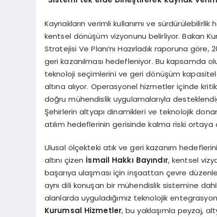
Kaynakların verimli kullanımı ve sürdürülebilirlik h
kentsel dönüşüm vizyonunu belirliyor. Bakan Kur
Stratejisi Ve Planı’nı Hazırladık raporuna göre,
geri kazanılması hedefleniyor. Bu kapsamda oluş
teknoloji seçimlerini ve geri dönüşüm kapasite
altına alıyor. Operasyonel hizmetler içinde kriti
doğru mühendislik uygulamalarıyla desteklendiğ
Şehirlerin altyapı dinamikleri ve teknolojik donan
atılım hedeflerinin gerisinde kalma riski ortaya ç
Ulusal ölçekteki atık ve geri kazanım hedefleri
altını çizen
İsmail Hakkı Bayındır
, kentsel viz
başarıya ulaşması için inşaattan çevre düzenlem
aynı dili konuşan bir mühendislik sistemine dahil 
alanlarda uyguladığımız teknolojik entegrasyon
Kurumsal Hizmetler
, bu yaklaşımla peyzaj, al