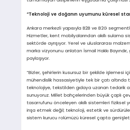
“
Teknoloji ve doğanın uyumunu küresel stan
Ankara merkezli yapısıyla B2B ve B2G segmentl
Hizmetler, kent mobilyalarından akıllı sulama
sektörde ayrışıyor. Yerel ve uluslararası malze
marka vizyonunu anlatan İsmail Hakkı Bayındır, ge
paylaşıyor.
“Bizler, şehirlerin kusursuz bir şekilde işlemesi
mühendislik hassasiyetiyle tek bir çatı altınd
teknolojiye, tekstilden gıdaya uzanan tedarik ağı
sunuyoruz. Millet bahçelerinden büyük çaplı çe
tasarrufunu önceleyen akıllı sistemleri fizikse
inşa etmek değil; teknoloji, estetik ve sürdürülebi
sistem kurucu rolümüzü küresel çapta genişlet