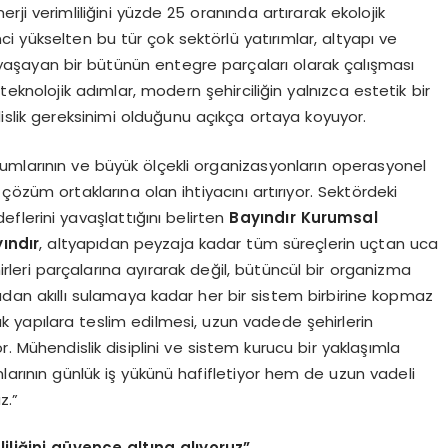
ji verimliliğini yüzde 25 oranında artırarak ekolojik
 yükselten bu tür çok sektörlü yatırımlar, altyapı ve
, yaşayan bir bütünün entegre parçaları olarak çalışması
n teknolojik adımlar, modern şehirciliğin yalnızca estetik bir
dislik gereksinimi olduğunu açıkça ortaya koyuyor.
umlarının ve büyük ölçekli organizasyonların operasyonel
çözüm ortaklarına olan ihtiyacını artırıyor. Sektördeki
deflerini yavaşlattığını belirten
Bayındır Kurumsal
ındır
, altyapıdan peyzaja kadar tüm süreçlerin uçtan uca
rleri parçalarına ayırarak değil, bütüncül bir organizma
an akıllı sulamaya kadar her bir sistem birbirine kopmaz
ık yapılara teslim edilmesi, uzun vadede şehirlerin
yor. Mühendislik disiplini ve sistem kurucu bir yaklaşımla
larının günlük iş yükünü hafifletiyor hem de uzun vadeli
z.”
iliğini gü
vence
altı
na al
ıyoruz”