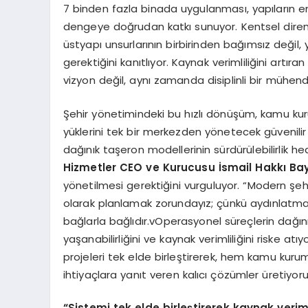
7 binden fazla binada uygulanması, yapıların ener
dengeye doğrudan katkı sunuyor. Kentsel direnci
üstyapı unsurlarının birbirinden bağımsız değil
gerektiğini kanıtlıyor. Kaynak verimliliğini artıra
vizyon değil, aynı zamanda disiplinli bir mühen
Şehir yönetimindeki bu hızlı dönüşüm, kamu kur
yüklerini tek bir merkezden yönetecek güvenilir 
dağınık taşeron modellerinin sürdürülebilirlik he
Hizmetler
CEO ve Kurucusu İsmail Hakkı Bay
yönetilmesi gerektiğini vurguluyor. “Modern şehi
olarak planlamak zorundayız; çünkü aydınlatmad
bağlarla bağlıdır.vOperasyonel süreçlerin dağın
yaşanabilirliğini ve kaynak verimliliğini riske atı
projeleri tek elde birleştirerek, hem kamu kurum
ihtiyaçlara yanıt veren kalıcı çözümler üretiyoru
“
Sistemi tek e
lde
birleştirerek kaynak veriml