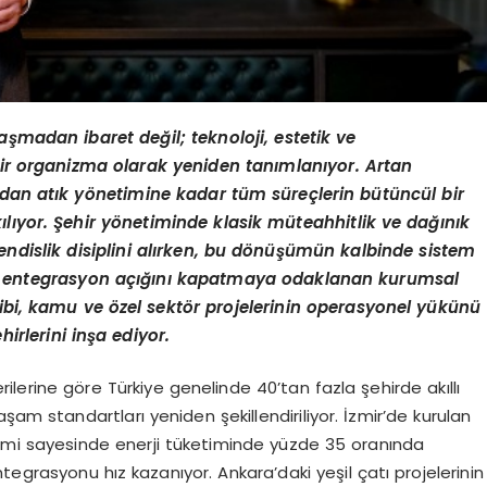
aşmadan ibaret değil; teknoloji, estetik ve
 bir organizma olarak yeniden tanımlanıyor. Artan
ndan atık y
önetimine kadar tüm süreçlerin bütüncül bir
lıyor. Şehir y
önetiminde klasik müteahhitlik ve dağınık
dislik disiplini alırken, bu d
önüşümün kalbinde sistem
i entegrasyon açığını kapatmaya odaklanan kurumsal
gibi, kamu ve
özel sekt
ör projelerinin operasyonel yükünü
hirlerini inşa ediyor.
verilerine göre Türkiye genelinde 40’tan fazla şehirde akıllı
şam standartları yeniden şekillendiriliyor. İzmir’de kurulan
stemi sayesinde enerji tüketiminde yüzde 35 oranında
ntegrasyonu hız kazanıyor. Ankara’daki yeşil çatı projelerinin