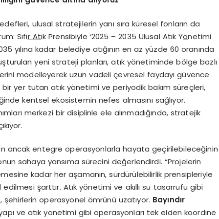
edefleri, ulusal stratejilerin yanı sıra küresel fonların da
um: Sıfı
r At
ık Prensibiyle ‘2025 – 2035 Ulusal Atık Y
ö
netimi
 2035 yılına kadar belediye atığının en az yüzde 60 oranında
turulan yeni strateji planları, atık yönetiminde bölge bazlı
lerini modelleyerek uzun vadeli çevresel faydayı güvence
k bir yer tutan atık yönetimi ve periyodik bakım süreçleri,
inde kentsel ekosistemin nefes almasını sağlıyor.
ımları merkezi bir disiplinle ele alınmadığında, stratejik
ıkıyor.
nin ancak entegre operasyonlarla hayata geçirilebileceğinin
yonun sahaya yansıma sürecini değerlendirdi. “Projelerin
esine kadar her aşamanın, sürdürülebilirlik prensipleriyle
edilmesi şarttır. Atık yönetimi ve akıllı su tasarrufu gibi
, şehirlerin operasyonel ömrünü uzatıyor.
Bayındır
tyapı ve atık yönetimi gibi operasyonları tek elden koordine