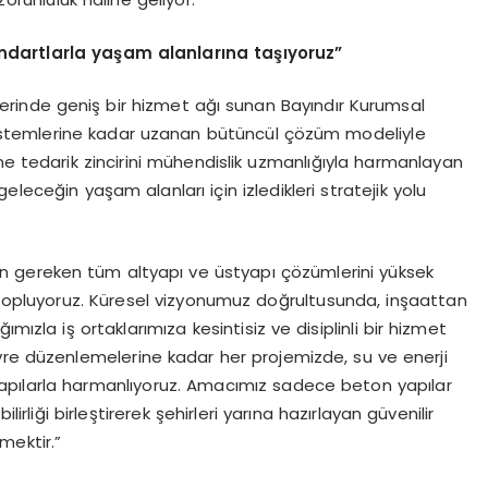
dartlarla yaşam alanlarına taşıyoruz”
erinde geniş bir hizmet ağı sunan Bayındır Kurumsal
 sistemlerine kadar uzanan bütüncül çözüm modeliyle
me tedarik zincirini mühendislik uzmanlığıyla harmanlayan
leceğin yaşam alanları için izledikleri stratejik yolu
 için gereken tüm altyapı ve üstyapı çözümlerini yüksek
a topluyoruz. Küresel vizyonumuz doğrultusunda, inşaattan
mızla iş ortaklarımıza kesintisiz ve disiplinli bir hizmet
vre düzenlemelerine kadar her projemizde, su ve enerji
l yapılarla harmanlıyoruz. Amacımız sadece beton yapılar
lirliği birleştirerek şehirleri yarına hazırlayan güvenilir
mektir.”