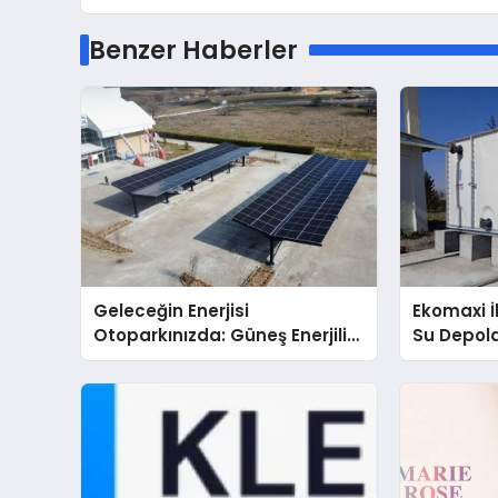
Benzer Haberler
Geleceğin Enerjisi
Ekomaxi 
Otoparkınızda: Güneş Enerjili
Su Depol
Carport (Solar Otopark)
Nedir?