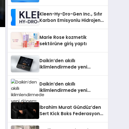
Grup Dizinleri Kullanıcılara
Ne Sağlar?
Kleen-Hy-Dro-Gen Inc., Sıfır
Karbon Emisyonlu Hidrojen
Isıtma Teknolojisinde ISO ve
TSSA Düzenleyici Onaylarını
Marie Rose kozmetik
Aldı
sektörüne giriş yaptı
Daikin’den akıllı
iklimlendirmede yeni
dönem: Madoka Plus
Türkiye’de
Daikin’den akıllı
iklimlendirmede yeni
dönem: Madoka Plus
Türkiye’de
İbrahim Murat Gündüz’den
Sert Kick Boks Federasyonu
Eleştirisi