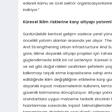
ederek kamu ve özel sektör organizasyonlarının
indiriyor.”
Küresel iklim risklerine karşı altyapı yatırıml
Sürdürülebilir kentsel gelişim sadece yerel yönet
öncelikli yatırım alanları arasında yer alıyor
And Strengthening Urban Infrastructure And Su
göre, iklime dayanıklı altyapı projeleri için tahsi
güçlendirmede kritik bir rol üstleniyor. Küresel 
ve sel gibi doğal riskleri azaltırken şehirlerin y
kalkınmayı teşvik etme kapasitesine sahip ente
edildiğinde iklim değişikliğinin etkilerine karşı g
dayanıklı inşaat malzemelerinin kullanımı, ken
güvenlik katmanına dönüştürüyor. Altyapı yatırı
standartlara uygun malzeme tedarik zincirinin k
hazırlanması sürecinde, inşaat teknolojilerinde
tamamlayan disiplinlerin eşgüdümlü çalışması zo