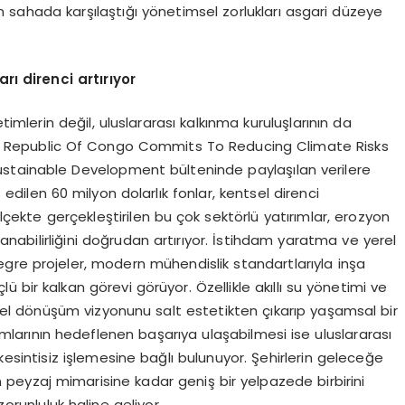
 sahada karşılaştığı yönetimsel zorlukları asgari düzeye
arı direnci artırıyor
imlerin değil, uluslararası kalkınma kuruluşlarının da
. The Republic Of Congo Commits To Reducing Climate Risks
stainable Development bülteninde paylaşılan verilere
s edilen 60 milyon dolarlık fonlar, kentsel direnci
ölçekte gerçekleştirilen bu çok sektörlü yatırımlar, erozyon
aşanabilirliğini doğrudan artırıyor. İstihdam yaratma ve yerel
gre projeler, modern mühendislik standartlarıyla inşa
üçlü bir kalkan görevi görüyor. Özellikle akıllı su yönetimi ve
tsel dönüşüm vizyonunu salt estetikten çıkarıp yaşamsal bir
mlarının hedeflenen başarıya ulaşabilmesi ise uluslararası
esintisiz işlemesine bağlı bulunuyor. Şehirlerin geleceğe
n peyzaj mimarisine kadar geniş bir yelpazede birbirini
runluluk haline geliyor.