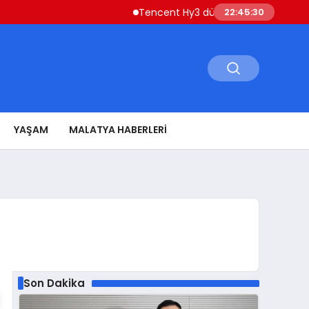
Tencent Hy3 dünya genelinde kullanıma s
22:45:31
YAŞAM
MALATYA HABERLERI
Son Dakika