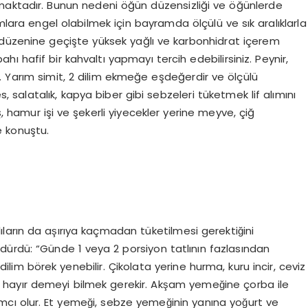
tadır. Bunun nedeni öğün düzensizliği ve öğünlerde
mlara engel olabilmek için bayramda ölçülü ve sık aralıklarla
̈zenine geçişte yüksek yağlı ve karbonhidrat içerem
 hafif bir kahvaltı yapmayı tercih edebilirsiniz. Peynir,
z. Yarım simit, 2 dilim ekmeğe eşdeğerdir ve ölçülü
s, salatalık, kapya biber gibi sebzeleri tüketmek lif alımını
̧, hamur işi ve şekerli yiyecekler yerine meyve, çiğ
ye konuştu.
rın da aşırıya kaçmadan tüketilmesi gerektiğini
dürdü: “Günde 1 veya 2 porsiyon tatlının fazlasından
 dilim börek yenebilir. Çikolata yerine hurma, kuru incir, ceviz
arca hayır demeyi bilmek gerekir. Akşam yemeğine çorba ile
cı olur. Et yemeği, sebze yemeğinin yanına yoğurt ve