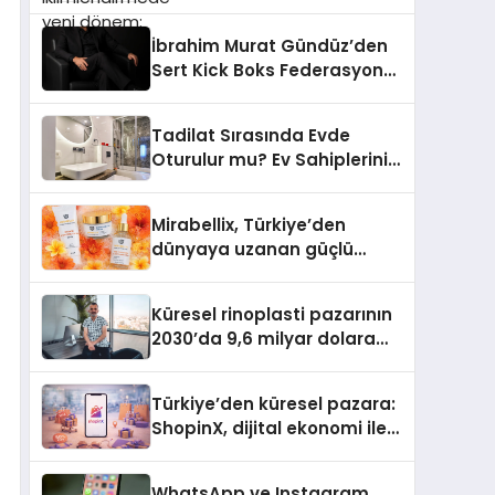
dönem: Madoka Plus
Türkiye’de
İbrahim Murat Gündüz’den
Sert Kick Boks Federasyonu
Eleştirisi
Tadilat Sırasında Evde
Oturulur mu? Ev Sahiplerinin
Bilmesi Gerekenler
Mirabellix, Türkiye’den
dünyaya uzanan güçlü
büyümesini sürdürüyor
Küresel rinoplasti pazarının
2030’da 9,6 milyar dolara
ulaşması bekleniyor
Türkiye’den küresel pazara:
ShopinX, dijital ekonomi ile
gerçek dünya alışverişini bir
araya getirmeyi hedefliyor
WhatsApp ve Instagram