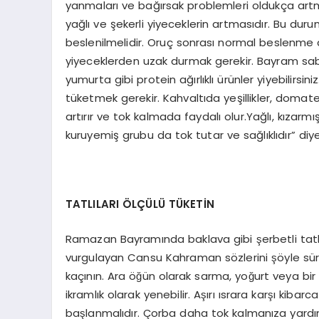
yanmaları ve bağırsak problemleri oldukça artmak
yağlı ve şekerli yiyeceklerin artmasıdır. Bu duru
beslenilmelidir. Oruç sonrası normal beslenme du
yiyeceklerden uzak durmak gerekir. Bayram sabahı
yumurta gibi protein ağırlıklı ürünler yiyebilirsini
tüketmek gerekir. Kahvaltıda yeşillikler, domate
artırır ve tok kalmada faydalı olur.Yağlı, kızarmıs
kuruyemiş grubu da tok tutar ve sağlıklıdır” di
TATLILARI ÖLÇÜLÜ TÜKETİN
Ramazan Bayramında baklava gibi şerbetli tatlıla
vurgulayan Cansu Kahraman sözlerini şöyle sür
kaçının. Ara öğün olarak sarma, yoğurt veya bir
ikramlık olarak yenebilir. Aşırı ısrara karşı kib
başlanmalıdır. Çorba daha tok kalmanıza yardım