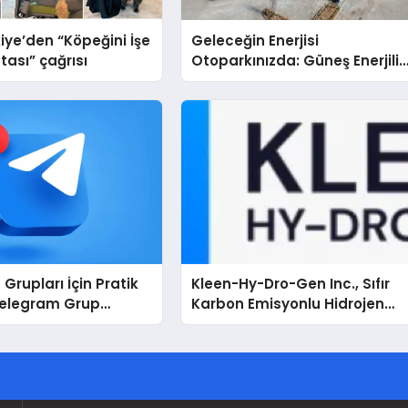
iye’den “Köpeğini İşe
Geleceğin Enerjisi
tası” çağrısı
Otoparkınızda: Güneş Enerjili
Carport (Solar Otopark)
Nedir?
Grupları İçin Pratik
Kleen-Hy-Dro-Gen Inc., Sıfır
Telegram Grup
Karbon Emisyonlu Hidrojen
Kullanıcılara Ne
Isıtma Teknolojisinde ISO ve
TSSA Düzenleyici Onaylarını
Aldı