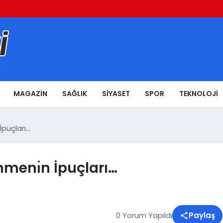
MAGAZIN
SAĞLIK
SIYASET
SPOR
TEKNOLOJI
puçları…
menı̇n İpuçları…
0 Yorum Yapıldı
Paylaş