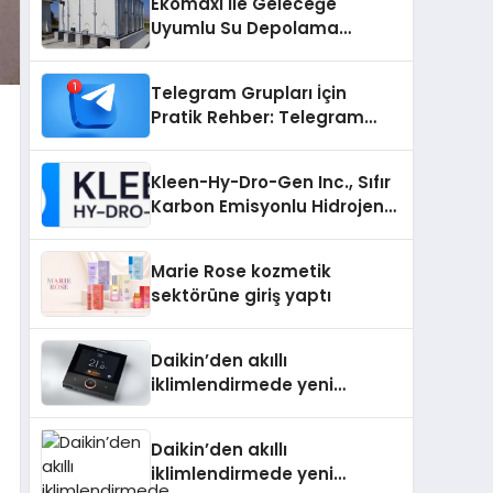
Ekomaxi İle Geleceğe
Uyumlu Su Depolama
Sistemleri
Telegram Grupları İçin
Pratik Rehber: Telegram
Grup Dizinleri Kullanıcılara
Ne Sağlar?
Kleen-Hy-Dro-Gen Inc., Sıfır
Karbon Emisyonlu Hidrojen
Isıtma Teknolojisinde ISO ve
TSSA Düzenleyici Onaylarını
Marie Rose kozmetik
Aldı
sektörüne giriş yaptı
Daikin’den akıllı
iklimlendirmede yeni
dönem: Madoka Plus
Türkiye’de
Daikin’den akıllı
iklimlendirmede yeni