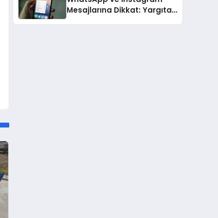
Mesajlarına Dikkat: Yargıtay
Açıkladı, Hangi Sözler ‘Cinsel
Taciz’ Sayılıyor?