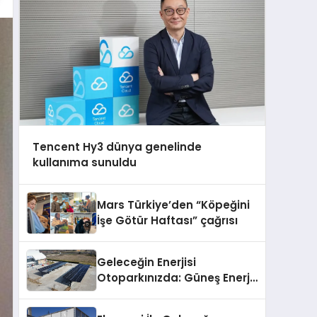
Tencent Hy3 dünya genelinde
kullanıma sunuldu
Mars Türkiye’den “Köpeğini
İşe Götür Haftası” çağrısı
Geleceğin Enerjisi
Otoparkınızda: Güneş Enerjili
Carport (Solar Otopark)
Nedir?