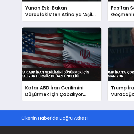
Yunan Eski Bakan
Fas’tan 
Varoufakis’ten Atina’ya ‘Aşil
Göçmenle
Kalkanı’ Projesi Uyarısı
Güvenlik 
Katar ABD İran Gerilimini
Trump İra
Düşürmek İçin Çabalıyor
Vuracağız
Hürmüz Boğazı Önceliği
Tırmanıy
Ülkenin Haber'de Doğru Adresi