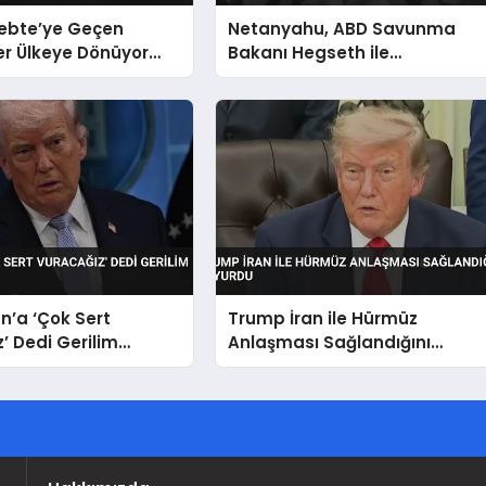
Sebte’ye Geçen
Netanyahu, ABD Savunma
r Ülkeye Dönüyor
Bakanı Hegseth ile
Görevlisi Taş Attı
Washington’da Bir Araya
Geldi
n’a ‘Çok Sert
Trump İran ile Hürmüz
’ Dedi Gerilim
Anlaşması Sağlandığını
or
Duyurdu