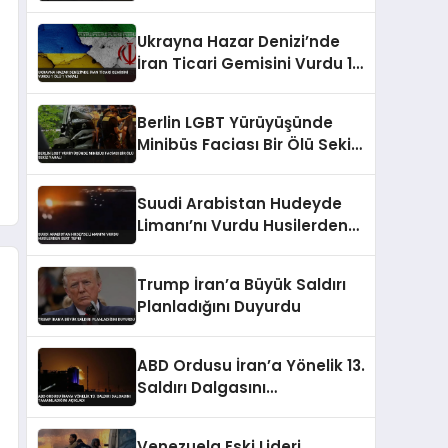
Kumamoto’da Can
Kayıplarına Yol Açtı
Ukrayna Hazar Denizi’nde
İran Ticari Gemisini Vurdu 1
Ölü 1 Yaralı
Berlin LGBT Yürüyüşünde
Minibüs Faciası Bir Ölü Sekiz
Yaralı
Suudi Arabistan Hudeyde
Limanı’nı Vurdu Husilerden
Sert Tepki
Trump İran’a Büyük Saldırı
Planladığını Duyurdu
ABD Ordusu İran’a Yönelik 13.
Saldırı Dalgasını
Tamamladığını Açıkladı
Venezuela Eski Lideri