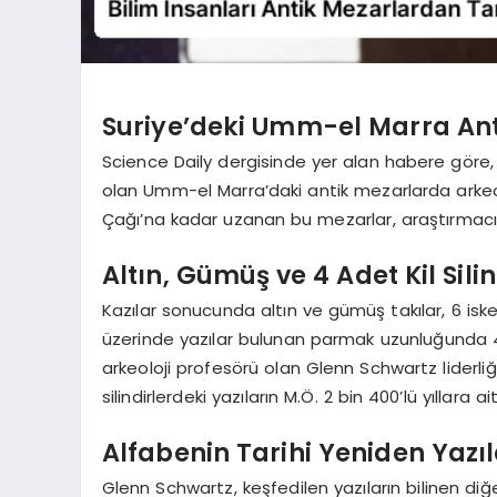
Suriye’deki Umm-el Marra Ant
Science Daily dergisinde yer alan habere göre, b
olan Umm-el Marra’daki antik mezarlarda arkeolo
Çağı’na kadar uzanan bu mezarlar, araştırmacıla
Altın, Gümüş ve 4 Adet Kil Silin
Kazılar sonucunda altın ve gümüş takılar, 6 iske
üzerinde yazılar bulunan parmak uzunluğunda 4 a
arkeoloji profesörü olan Glenn Schwartz liderli
silindirlerdeki yazıların M.Ö. 2 bin 400’lü yıllara 
Alfabenin Tarihi Yeniden Yazıl
Glenn Schwartz, keşfedilen yazıların bilinen diğ