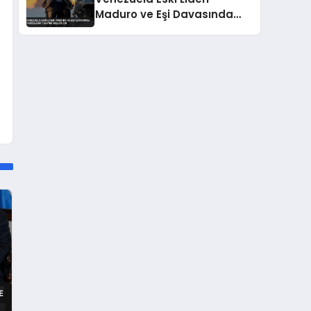
Maduro ve Eşi Davasında
Yargılama Takvimi Belli
Oldu