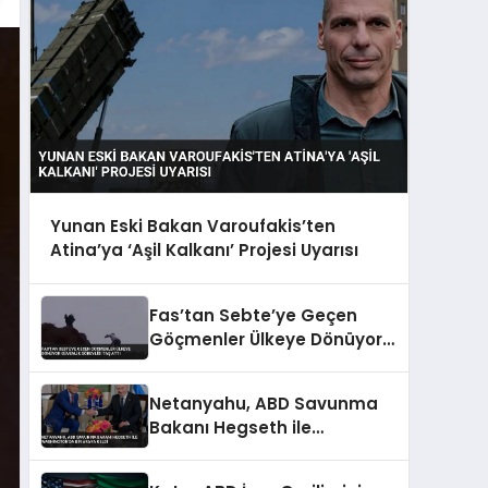
Yunan Eski Bakan Varoufakis’ten
Atina’ya ‘Aşil Kalkanı’ Projesi Uyarısı
Fas’tan Sebte’ye Geçen
Göçmenler Ülkeye Dönüyor
Güvenlik Görevlisi Taş Attı
Netanyahu, ABD Savunma
Bakanı Hegseth ile
Washington’da Bir Araya
Geldi