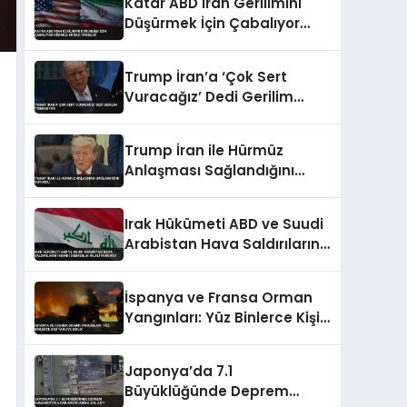
Katar ABD İran Gerilimini
Düşürmek İçin Çabalıyor
Hürmüz Boğazı Önceliği
Trump İran’a ‘Çok Sert
Vuracağız’ Dedi Gerilim
Tırmanıyor
Trump İran ile Hürmüz
Anlaşması Sağlandığını
Duyurdu
Irak Hükümeti ABD ve Suudi
Arabistan Hava Saldırılarını
Kınadı Egemenlik İhlali
Vurgusu
İspanya ve Fransa Orman
Yangınları: Yüz Binlerce Kişi
Tahliye Edildi
Japonya’da 7.1
Büyüklüğünde Deprem