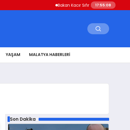
Bakan Kacır Sıfır Atık Projelerine 914 Milyon
17:55:09
YAŞAM
MALATYA HABERLERI
Son Dakika