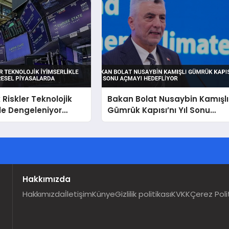
 Riskler Teknolojik
Bakan Bolat Nusaybin Kamışlı
kle Dengeleniyor
Gümrük Kapısı’nı Yıl Sonu
iyasalarda
Açmayı Hedefliyor
Hakkımızda
Hakkımızda
İletişim
Künye
Gizlilik politikası
KVKK
Çerez Poli