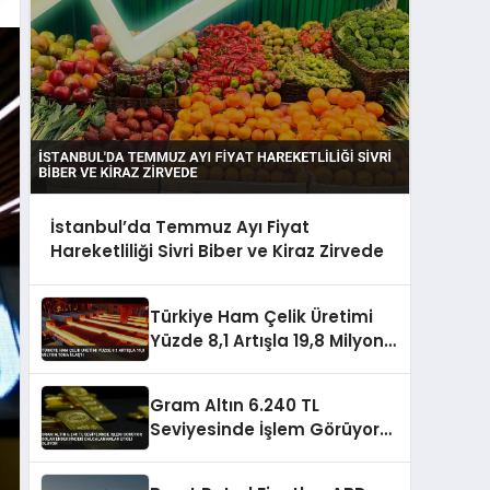
İstanbul’da Temmuz Ayı Fiyat
Hareketliliği Sivri Biber ve Kiraz Zirvede
Türkiye Ham Çelik Üretimi
Yüzde 8,1 Artışla 19,8 Milyon
Tona Ulaştı
Gram Altın 6.240 TL
Seviyesinde İşlem Görüyor
Dolar Endeksindeki
Dalgalanmalar Etkili Oluyor