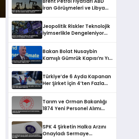
Brent Petrol Fiyatları ABD
İran Görüşmeleri ve Libya
Üretimi Sonrası Yüzde 5
Geriledi
Jeopolitik Riskler Teknolojik
İyimserlikle Dengeleniyor
Küresel Piyasalarda
Bakan Bolat Nusaybin
Kamışlı Gümrük Kapısı’nı Yıl
Sonu Açmayı Hedefliyor
Türkiye’de 6 Ayda Kapanan
Her Şirket İçin 4’ten Fazla
Yeni Şirket Kuruldu
Tarım ve Orman Bakanlığı
1874 Yeni Personel Alımı
Başladı
SPK 4 Şirketin Halka Arzını
Onayladı Sermaye