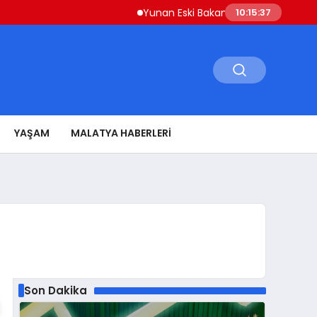
Yunan Eski Bakan Varoufakis’ten Atina’ya ‘Aş
10:15:38
YAŞAM
MALATYA HABERLERI
Son Dakika