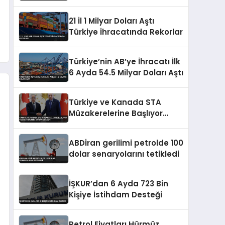
Artırımları ve Borçlanma
Araçları İhraçlarına İzin Verdi
21 İl 1 Milyar Doları Aştı
Türkiye İhracatında Rekorlar
Türkiye’nin AB’ye İhracatı İlk
6 Ayda 54.5 Milyar Doları Aştı
Türkiye ve Kanada STA
Müzakerelerine Başlıyor
Ticaret Hacmini Artırma
Hedefi
ABDİran gerilimi petrolde 100
dolar senaryolarını tetikledi
İŞKUR’dan 6 Ayda 723 Bin
Kişiye İstihdam Desteği
Petrol Fiyatları Hürmüz