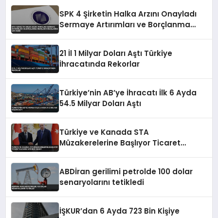
SPK 4 Şirketin Halka Arzını Onayladı
Sermaye Artırımları ve Borçlanma
Araçları İhraçlarına İzin Verdi
21 İl 1 Milyar Doları Aştı Türkiye
İhracatında Rekorlar
Türkiye’nin AB’ye İhracatı İlk 6 Ayda
54.5 Milyar Doları Aştı
Türkiye ve Kanada STA
Müzakerelerine Başlıyor Ticaret
Hacmini Artırma Hedefi
ABDİran gerilimi petrolde 100 dolar
senaryolarını tetikledi
İŞKUR’dan 6 Ayda 723 Bin Kişiye