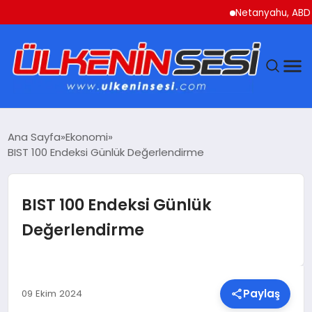
Netanyahu, ABD Savun
DÜNYA
Ana Sayfa
Ekonomi
BIST 100 Endeksi Günlük Değerlendirme
EKONOMI
GÜNDEM
BIST 100 Endeksi Günlük
Değerlendirme
MAGAZIN
SAĞLIK
Paylaş
09 Ekim 2024
SIYASET