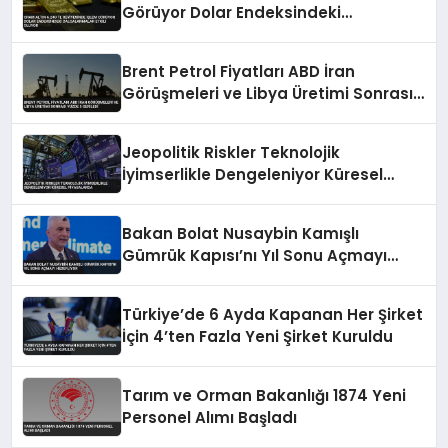
Görüyor Dolar Endeksindeki
Dalgalanmalar Etkili Oluyor
Brent Petrol Fiyatları ABD İran
Görüşmeleri ve Libya Üretimi Sonrası
Yüzde 5 Geriledi
Jeopolitik Riskler Teknolojik
İyimserlikle Dengeleniyor Küresel
Piyasalarda
Bakan Bolat Nusaybin Kamışlı
Gümrük Kapısı’nı Yıl Sonu Açmayı
Hedefliyor
Türkiye’de 6 Ayda Kapanan Her Şirket
İçin 4’ten Fazla Yeni Şirket Kuruldu
Tarım ve Orman Bakanlığı 1874 Yeni
Personel Alımı Başladı