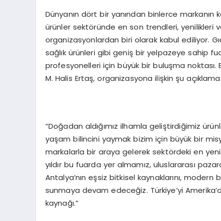
Dünyanın dört bir yanından binlerce markanın k
ürünler sektöründe en son trendleri, yenilikleri 
organizasyonlardan biri olarak kabul ediliyor. Gı
sağlık ürünleri gibi geniş bir yelpazeye sahip fu
profesyonelleri için büyük bir buluşma noktası. B
M. Halis Ertaş, organizasyona ilişkin şu açıklam
“Doğadan aldığımız ilhamla geliştirdiğimiz ürünl
yaşam bilincini yaymak bizim için büyük bir m
markalarla bir araya gelerek sektördeki en yeni
yıldır bu fuarda yer almamız, uluslararası pazar
Antalya’nın eşsiz bitkisel kaynaklarını, modern bi
sunmaya devam edeceğiz. Türkiye’yi Amerika’da
kaynağı.”