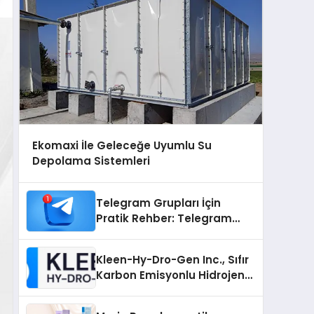
Ekomaxi İle Geleceğe Uyumlu Su
Depolama Sistemleri
Telegram Grupları İçin
Pratik Rehber: Telegram
Grup Dizinleri Kullanıcılara
Ne Sağlar?
Kleen-Hy-Dro-Gen Inc., Sıfır
Karbon Emisyonlu Hidrojen
Isıtma Teknolojisinde ISO ve
TSSA Düzenleyici Onaylarını