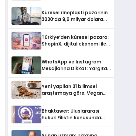
büyümesini sürdürüyor
Küresel rinoplasti pazarının
2030’da 9,6 milyar dolara
ulaşması bekleniyor
Türkiye’den küresel pazara:
ShopinX, dijital ekonomi ile
gerçek dünya alışverişini bir
araya getirmeyi hedefliyor
WhatsApp ve Instagram
Mesajlarına Dikkat: Yargıtay
Açıkladı, Hangi Sözler ‘Cinsel
Taciz’ Sayılıyor?
Yeni yapilan 31 bilimsel
araştırmaya göre, Vegan
Köpek Maması ve Vegan
Kedi Mamasının İyi
Bhaktawer: Uluslararası
Sindirildiğini Ortaya Koydu
hukuk Filistin konusunda
çifte standart uyguluyor
Yunan uzman: Ukrayna