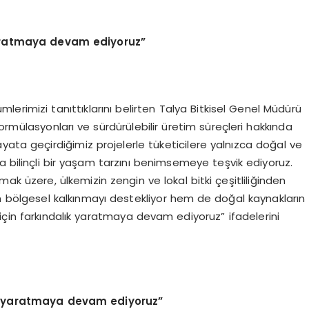
aratmaya devam ediyoruz”
mlerimizi tanıttıklarını belirten Talya Bitkisel Genel Müdürü
i formülasyonları ve sürdürülebilir üretim süreçleri hakkında
yata geçirdiğimiz projelerle tüketicilere yalnızca doğal ve
a bilinçli bir yaşam tarzını benimsemeye teşvik ediyoruz.
k üzere, ülkemizin zengin ve lokal bitki çeşitliliğinden
m bölgesel kalkınmayı destekliyor hem de doğal kaynakların
için farkındalık yaratmaya devam ediyoruz” ifadelerini
k yaratmaya devam ediyoruz”