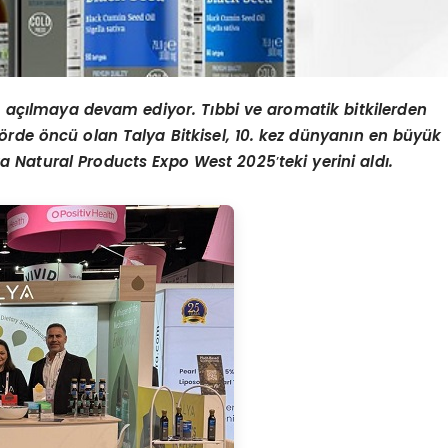
a açılmaya devam ediyor. Tıbbi ve aromatik bitkilerden
ö
rde
ö
ncü olan Talya Bitkisel, 10. kez dünyanı
n en b
üyü
k
a Natural Products Expo West 2025
’
teki yerini aldı.