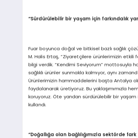
“
Sürdürülebilir bir yaşam için farkı
ndal
ık y
Fuar boyunca doğal ve bitkisel bazlı sağlık çözü
M. Halis Ertaş, “Ziyaretçilere ürünlerimizin etkil
bilgi verdik. “Kendimi Seviyorum” mottosuyla ha
sağlıklı ürünler sunmakla kalmıyor, aynı zamand
Ürünlerimizin hammaddelerini başta Antalya olma
faydalanarak üretiyoruz. Bu yaklaşımımızla he
koruyoruz. Öte yandan sürdürülebilir bir yaşam 
kullandı.
“
Doğallığa olan bağlılığımızla sekt
ö
rde far