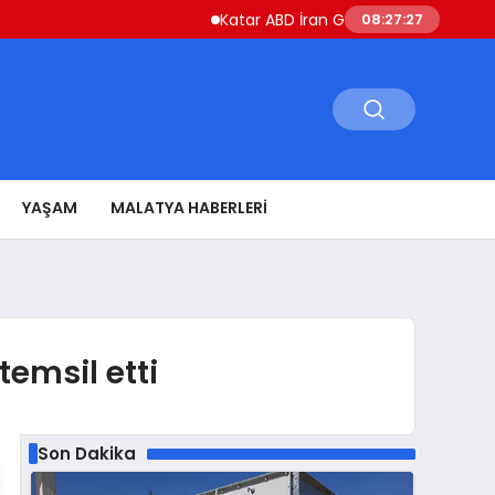
Katar ABD İran Gerilimini Düşürmek İçin Çab
08:27:28
YAŞAM
MALATYA HABERLERI
temsil etti
Son Dakika