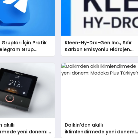
Grupları İçin Pratik
Kleen-Hy-Dro-Gen Inc., Sıfır
Telegram Grup
Karbon Emisyonlu Hidrojen
Kullanıcılara Ne
Isıtma Teknolojisinde ISO ve
TSSA Düzenleyici Onaylarını
Aldı
 akıllı
Daikin’den akıllı
dirmede yeni dönem:
iklimlendirmede yeni dönem: