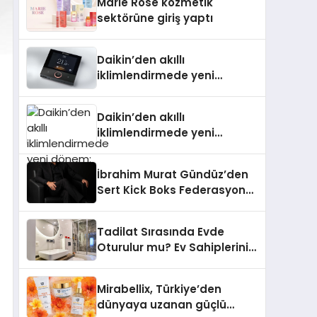
Marie Rose kozmetik
Aldı
sektörüne giriş yaptı
Daikin’den akıllı
iklimlendirmede yeni
dönem: Madoka Plus
Türkiye’de
Daikin’den akıllı
iklimlendirmede yeni
dönem: Madoka Plus
Türkiye’de
İbrahim Murat Gündüz’den
Sert Kick Boks Federasyonu
Eleştirisi
Tadilat Sırasında Evde
Oturulur mu? Ev Sahiplerinin
Bilmesi Gerekenler
Mirabellix, Türkiye’den
dünyaya uzanan güçlü