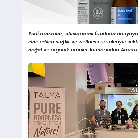
Yerli markalar, uluslararası fuarlarla dünyay
elde edilen sağlı
k ve wellness
ürünleriyle sekt
do
ğal ve organik ürünler fuarları
ndan Amerik