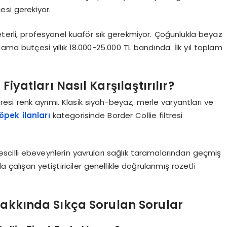
esi gerekiyor.
eterli, profesyonel kuaför sık gerekmiyor. Çoğunlukla beyaz
 Mama bütçesi yıllık 18.000-25.000 TL bandında. İlk yıl toplam
iyatları Nasıl Karşılaştırılır?
ltresi renk ayrımı. Klasik siyah-beyaz, merle varyantları ve
öpek ilanları
kategorisinde Border Collie filtresi
escilli ebeveynlerin yavruları sağlık taramalarından geçmiş
a çalışan yetiştiriciler genellikle doğrulanmış rozetli
 Hakkında Sıkça Sorulan Sorular