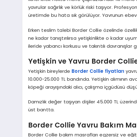
yavrular sağırlık ve körlük riski taşıyor. Profes
üretimde bu hata sık görülüyor. Yavrunun ebeve
Erken teslim talebi Border Collie özelinde özell
ne kadar tanıştırılırsa yetişkinlikte o kadar u
ileride yabancı korkusu ve takıntılı davranışlar ge
Yetişkin ve Yavru Border Collie
Yetişkin bireylerde
Border Collie fiyatları
yavru
10.000-25.000 TL bandında. Yetişkin alımının ava
köpeği arayışındaki alıcı, çalışma içgüdüsü düşük 
Damızlık değer taşıyan dişiler 45.000 TL üzerinde
üst bantta.
Border Collie Yavru Bakım Mal
Border Collie bakım masrafları egzersiz ve eği