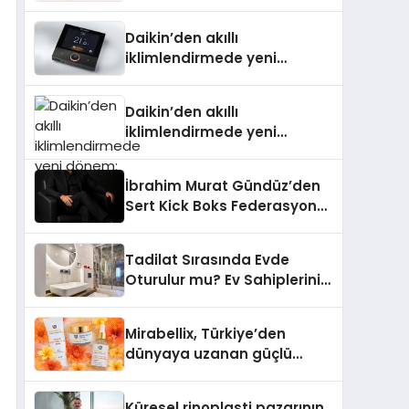
Daikin’den akıllı
iklimlendirmede yeni
dönem: Madoka Plus
Türkiye’de
Daikin’den akıllı
iklimlendirmede yeni
dönem: Madoka Plus
Türkiye’de
İbrahim Murat Gündüz’den
Sert Kick Boks Federasyonu
Eleştirisi
Tadilat Sırasında Evde
Oturulur mu? Ev Sahiplerinin
Bilmesi Gerekenler
Mirabellix, Türkiye’den
dünyaya uzanan güçlü
büyümesini sürdürüyor
Küresel rinoplasti pazarının