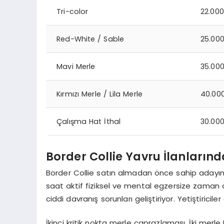
Tri-color
22.000
Red-White / Sable
25.000
Mavi Merle
35.000
Kırmızı Merle / Lila Merle
40.000
Çalışma Hat İthal
30.000
Border Collie Yavru İlanların
Border Collie satın almadan önce sahip adayını
saat aktif fiziksel ve mental egzersize zaman 
ciddi davranış sorunları geliştiriyor. Yetiştiric
İkinci kritik nokta merle çaprazlaması. İki mer