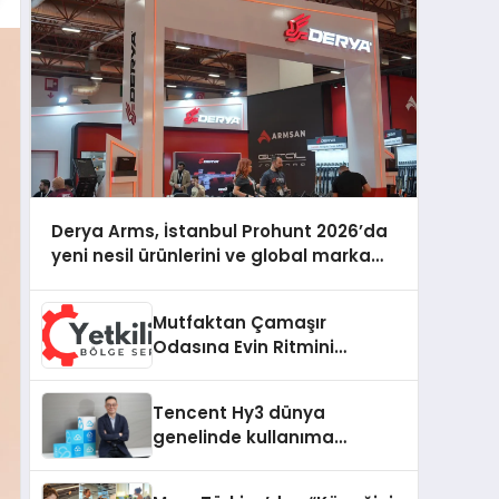
Derya Arms, İstanbul Prohunt 2026’da
yeni nesil ürünlerini ve global marka
vizyonunu sergiledi
Mutfaktan Çamaşır
Odasına Evin Ritmini
Korumak: Hoover
Cihazlarında Dürüst Teknik
Tencent Hy3 dünya
Destek Deneyimi
genelinde kullanıma
sunuldu