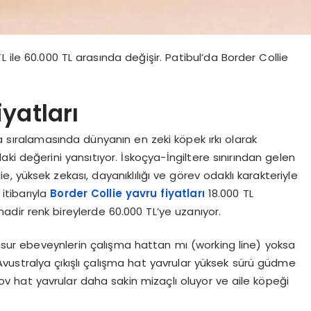
TL ile 60.000 TL arasında değişir. Patibul’da Border Collie
iyatları
a sıralamasında dünyanın en zeki köpek ırkı olarak
ki değerini yansıtıyor. İskoçya-İngiltere sınırından gelen
, yüksek zekası, dayanıklılığı ve görev odaklı karakteriyle
itibarıyla
Border Collie yavru fiyatları
18.000 TL
adir renk bireylerde 60.000 TL’ye uzanıyor.
 unsur ebeveynlerin çalışma hattan mı (working line) yoksa
 Avustralya çıkışlı çalışma hat yavrular yüksek sürü güdme
. Şov hat yavrular daha sakin mizaçlı oluyor ve aile köpeği