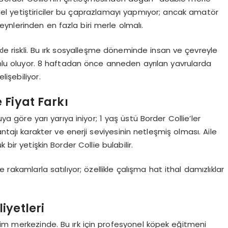
yonel yetiştiriciler bu çaprazlamayı yapmıyor; ancak amatör
ynlerinden en fazla biri merle olmalı.
ikle riskli. Bu ırk sosyalleşme döneminde insan ve çevreyle
yumlu oluyor. 8 haftadan önce anneden ayrılan yavrularda
lişebiliyor.
 Fiyat Farkı
ya göre yarı yarıya iniyor; 1 yaş üstü Border Collie’ler
ntajı karakter ve enerji seviyesinin netleşmiş olması. Aile
bir yetişkin Border Collie bulabilir.
 rakamlarla satılıyor; özellikle çalışma hat ithal damızlıklar
iyetleri
tim merkezinde. Bu ırk için profesyonel köpek eğitmeni