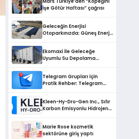
Mars Türkiye’den “Köpeğini
İşe Götür Haftası” çağrısı
Geleceğin Enerjisi
Otoparkınızda: Güneş Enerjili
Carport (Solar Otopark)
Nedir?
Ekomaxi İle Geleceğe
Uyumlu Su Depolama
Sistemleri
Telegram Grupları İçin
Pratik Rehber: Telegram
Grup Dizinleri Kullanıcılara
Ne Sağlar?
Kleen-Hy-Dro-Gen Inc., Sıfır
Karbon Emisyonlu Hidrojen
Isıtma Teknolojisinde ISO ve
TSSA Düzenleyici Onaylarını
Marie Rose kozmetik
Aldı
sektörüne giriş yaptı