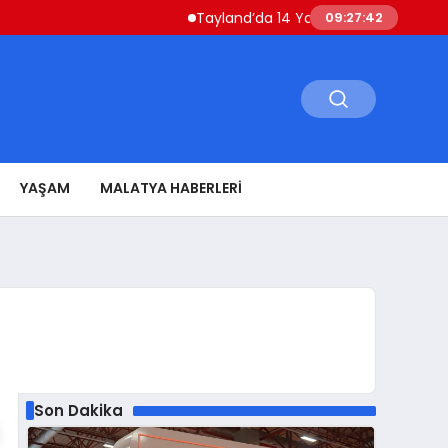
Tayland’da 14 Yaşındaki Öğrenci Okul Saldır
09:27:43
YAŞAM
MALATYA HABERLERI
Son Dakika