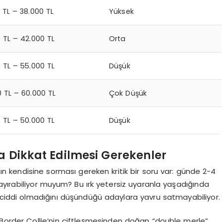
 TL – 38.000 TL
Yüksek
 TL – 42.000 TL
Orta
 TL – 55.000 TL
Düşük
 TL – 60.000 TL
Çok Düşük
 TL – 50.000 TL
Düşük
da Dikkat Edilmesi Gerekenler
n kendisine sorması gereken kritik bir soru var: günde 2-4
ayırabiliyor muyum? Bu ırk yetersiz uyaranla yaşadığında
iler ciddi olmadığını düşündüğü adaylara yavru satmayabiliyor.
le Border Collie’nin çiftleşmesinden doğan “double merle”