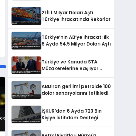
Artırımları ve Borçlanma
Araçları İhraçlarına İzin Verdi
21 İl 1 Milyar Doları Aştı
Türkiye İhracatında Rekorlar
Türkiye’nin AB’ye İhracatı İlk
6 Ayda 54.5 Milyar Doları Aştı
Türkiye ve Kanada STA
Müzakerelerine Başlıyor
Ticaret Hacmini Artırma
Hedefi
ABDİran gerilimi petrolde 100
dolar senaryolarını tetikledi
İŞKUR’dan 6 Ayda 723 Bin
Kişiye İstihdam Desteği
Petrol Fiyatları Hürmüz