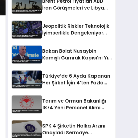
Brent Petrol Fiyatları ABD
İran Görüşmeleri ve Libya
Üretimi Sonrası Yüzde 5
Geriledi
Jeopolitik Riskler Teknolojik
İyimserlikle Dengeleniyor
Küresel Piyasalarda
Bakan Bolat Nusaybin
Kamışlı Gümrük Kapısı’nı Yıl
Sonu Açmayı Hedefliyor
Türkiye’de 6 Ayda Kapanan
Her Şirket İçin 4’ten Fazla
Yeni Şirket Kuruldu
Tarım ve Orman Bakanlığı
1874 Yeni Personel Alımı
Başladı
SPK 4 Şirketin Halka Arzını
Onayladı Sermaye