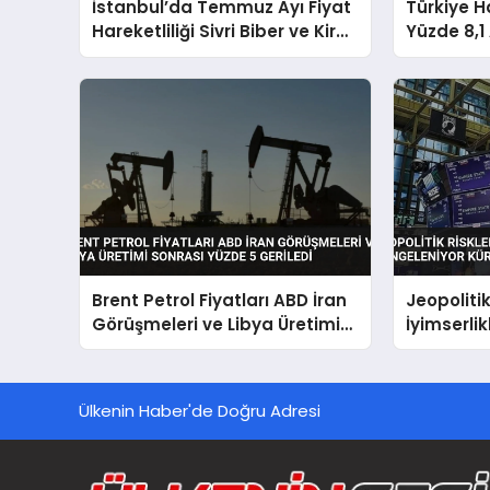
İstanbul’da Temmuz Ayı Fiyat
Türkiye H
Hareketliliği Sivri Biber ve Kiraz
Yüzde 8,1 
Zirvede
Tona Ulaş
Brent Petrol Fiyatları ABD İran
Jeopolitik
Görüşmeleri ve Libya Üretimi
İyimserli
Sonrası Yüzde 5 Geriledi
Küresel P
Ülkenin Haber'de Doğru Adresi