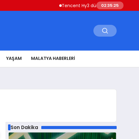
Tencent Hy3 dünya genelinde kullanıma 
02:35:26
YAŞAM
MALATYA HABERLERI
Son Dakika