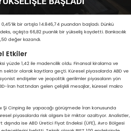
0,45’lik bir artışla 14.846,74 puandan başladı. Dünkü
ks, açılışta 66,82 puanlık bir yükseliş kaydetti. Bankacılık
0,50 değer kazandı.
 Etkiler
si yüzde 1,42 ile madencilik oldu. Finansal kiralama ve
en sektör olarak kayıtlara geçti. Küresel piyasalarda ABD ve
asyonist endişeler ve jeopolitik gerilimler piyasaların yön
e ABD-İran hattından gelen çelişkili mesajlar, küresel makro
nı Şi Cinping ile yapacağı görüşmede İran konusunda
sel piyasalarda risk algısını bir miktar azaltıyor. Analistler,
rt dışında ise ABD Üretici Fiyat Endeksi (ÜFE), Avro Bölgesi
 edeceklerini belirtti. Teknik olarak BIST 100 endeksinde