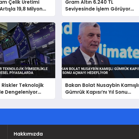
am Çelik Üretimi
Gram Altın 6.240 TL
Artışla 19,8 Milyon
Seviyesinde İşlem Görüyor
tı
Dolar Endeksindeki
Dalgalanmalar Etkili Oluyor
 Riskler Teknolojik
Bakan Bolat Nusaybin Kamışlı
kle Dengeleniyor
Gümrük Kapısı’nı Yıl Sonu
iyasalarda
Açmayı Hedefliyor
Hakkımızda