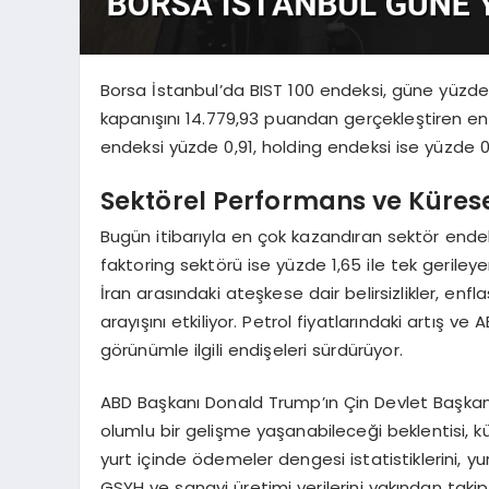
Borsa İstanbul’da BIST 100 endeksi, güne yüzde 
kapanışını 14.779,93 puandan gerçekleştiren ende
endeksi yüzde 0,91, holding endeksi ise yüzde 
Sektörel Performans ve Küresel
Bugün itibarıyla en çok kazandıran sektör endek
faktoring sektörü ise yüzde 1,65 ile tek geriley
İran arasındaki ateşkese dair belirsizlikler, enfl
arayışını etkiliyor. Petrol fiyatlarındaki artış v
görünümle ilgili endişeleri sürdürüyor.
ABD Başkanı Donald Trump’ın Çin Devlet Başka
olumlu bir gelişme yaşanabileceği beklentisi, küre
yurt içinde ödemeler dengesi istatistiklerini, yu
GSYH ve sanayi üretimi verilerini yakından takip