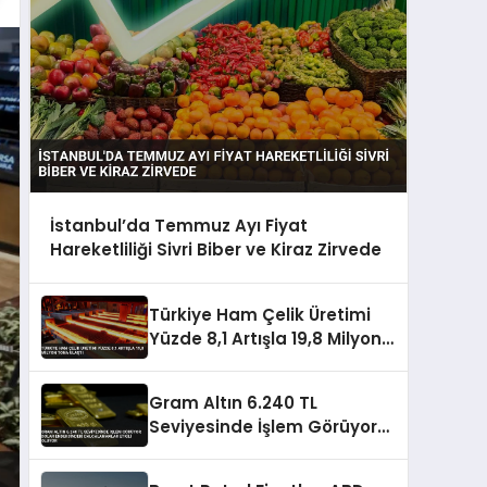
İstanbul’da Temmuz Ayı Fiyat
Hareketliliği Sivri Biber ve Kiraz Zirvede
Türkiye Ham Çelik Üretimi
Yüzde 8,1 Artışla 19,8 Milyon
Tona Ulaştı
Gram Altın 6.240 TL
Seviyesinde İşlem Görüyor
Dolar Endeksindeki
Dalgalanmalar Etkili Oluyor