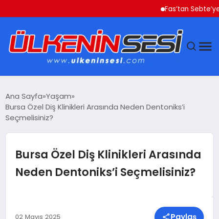
Fas’tan Sebte’ye Geçen
DÜNYA
Ana Sayfa
Yaşam
Bursa Özel Diş Klinikleri Arasında Neden Dentoniks’i
EKONOMI
Seçmelisiniz?
GÜNDEM
Bursa Özel Diş Klinikleri Arasında
MAGAZIN
Neden Dentoniks’i Seçmelisiniz?
SAĞLIK
SIYASET
Paylaş
02 Mayıs 2025